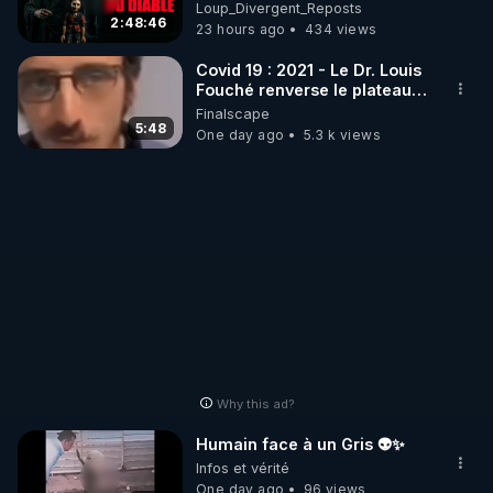
Loup Divergent 2026.08.07
Loup_Divergent_Reposts
r
2:48:46
23 hours ago
434 views
▶Twitter : 
https://twitter.com/thierrycas
Covid 19 : 2021 - Le Dr. Louis
Fouché renverse le plateau
de CNews !
Finalscape
5:48
One day ago
5.3 k views
Why this ad?
Humain face à un Gris 👽✨
Infos et vérité
One day ago
96 views