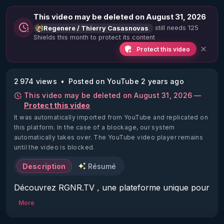
This video may be deleted on August 31, 2026
still needs 125
Regenere / Thierry Casasnovas
Shields this month to protect its content
Protect this video
2 974 views
Posted on YouTube 2 years ago
This video may be deleted on August 31, 2026 —
Protect this video
It was automatically imported from YouTube and replicated on
this platform.
In the case of a blockage, our system
automatically takes over. The YouTube video player remains
until the video is blocked.
Description
Résumé
Découvrez RGNR.TV , une plateforme unique pour 
accéder aux meilleures informations en terme de 
More
santé naturelle et d'autonomie : 
https://www.rgnr.tv/