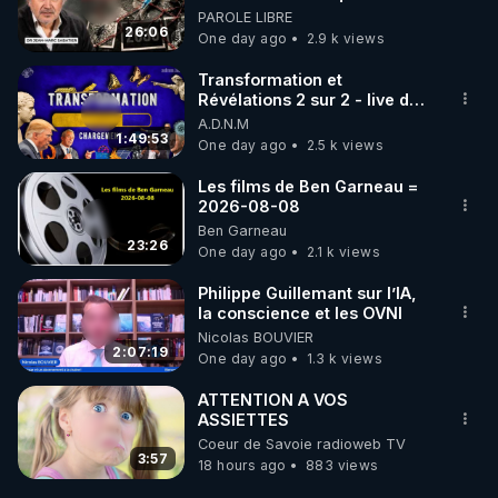
début - L'ARNm & l'ARNm-aa
PAROLE LIBRE
jusqu où auront-t-il ?
26:06
One day ago
2.9 k views
Transformation et
Révélations 2 sur 2 - live du
07/08/26
A.D.N.M
1:49:53
One day ago
2.5 k views
Les films de Ben Garneau =
2026-08-08
Ben Garneau
23:26
One day ago
2.1 k views
Philippe Guillemant sur l’IA,
la conscience et les OVNI
Nicolas BOUVIER
2:07:19
One day ago
1.3 k views
ATTENTION A VOS
ASSIETTES
Coeur de Savoie radioweb TV
3:57
18 hours ago
883 views