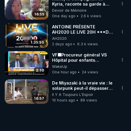
Kyria, raconte sa garde à
vue musclée. PARTAGEZ!
Devoir de Mémoire
16:55
One day ago
2.6 k views
ANTOINE PRÉSENTE
AH2020 LE LIVE 20H ***DU
06/08/2026***
AH2020
1:35:50
2 days ago
6.3 k views
VF🟩Procureur général VS
Hôpital pour enfants
concernant opérations de
WakeUp
transition de mineurs-Joc Tr
2:10
One hour ago
24 views
De Miyazaki à la vraie vie : le
solarpunk peut-il dépasser la
fiction ?
Il Y A Toujours L'Espoir
16:57
10 hours ago
89 views