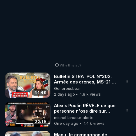
Why this ad?
Bulletin STRATPOL N°302.
Armée des drones, MS-21 en
série, missiles coréens.
Generousbear
07.08.2026.
44:48
2 days ago
1.8 k views
Alexis Poulin RÉVÈLE ce que
personne n'ose dire sur
l'Union européenne (C'est
michel lanceur alerte
explosif)
22:19
One day ago
1.4 k views
Manu, le compagnon de