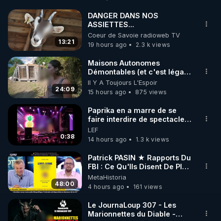
s.nté, c'est ça l'assurance m.ladie .

Alors moi je promeut l'assurance s.nté ...

DANGER DANS NOS
ASSIETTES...
Coeur de Savoie radioweb TV
 Code réduction de 10 % sur toute la boutique 
13:21
19 hours ago
2.3 k views
Warmcook qui produit entre autres l'excellent 
extracteur REVO830 qu'utilise Thierry. 

Maisons Autonomes
Démontables (et c'est légal).
▶ Code REGENERE10 // Rendez vous sur 
Visite éco village en
Il Y A Toujours L'Espoir
https://www.warmcook.com/14-kuvings
Bretagne
24:09
15 hours ago
875 views
----------

Paprika en a marre de se
faire interdire de spectacle.
Elle décide donc de devenir
LEF
Toutes les Vidéos sont présentes hors censure sur 
DJ !
0:38
14 hours ago
1.3 k views
la plateforme Crowdbunker : 

▶ 
https://crowdbunker.com/v/-Lg7j4uHACY
Patrick PASIN ★ Rapports Du
FBI : Ce Qu'Ils Disent De Plus
▶ Telegram : 
https://t.me/rgnr_fr
Grave Sur Hitler
MetaHistoria
▶ Facebook : 
48:00
4 hours ago
161 views
https://www.facebook.com/thierry.rgnr/
▶ Instagram  : 
Le JournaLoup 307 - Les
Marionnettes du Diable -
https://www.instagram.com/Thierrycasasnovas_rgn