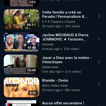
1:02
Cette famille a créé un
Paradis ! Permaculture &
Autonomie
Il Y A Toujours L'Espoir
30:27
16 hours ago
292 views
Jacline MOURAUD & Pierre
JOVANOVIC ★ Factures
Impayées : Où Est Passé Le
Airmeet
Pognon ?
41:45
6 hours ago
270 views
Jouer a Dieu avec la meteo -
Citoicitoyen
DataCenter
10:45
One day ago
2.1 k views
Blondie - Denis
Retro Video Vault
15 hours ago
655 views
2:15
Aucun effet secondaire !.