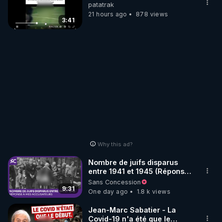
patatrak
21 hours ago
878 views
3:41
Why this ad?
Nombre de juifs disparus
entre 1941 et 1945 (Réponse
à mes accusateurs)
Sans Concession
9:31
One day ago
1.8 k views
Jean-Marc Sabatier - La
Covid-19 n'a été que le