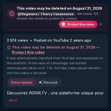
This video may be deleted on August 31, 2026
still needs 125
Regenere / Thierry Casasnovas
Shields this month to protect its content
Protect this video
2 974 views
Posted on YouTube 2 years ago
This video may be deleted on August 31, 2026 —
Protect this video
It was automatically imported from YouTube and replicated on
this platform.
In the case of a blockage, our system
automatically takes over. The YouTube video player remains
until the video is blocked.
Description
Résumé
Découvrez RGNR.TV , une plateforme unique pour 
accéder aux meilleures informations en terme de 
More
santé naturelle et d'autonomie : 
https://www.rgnr.tv/