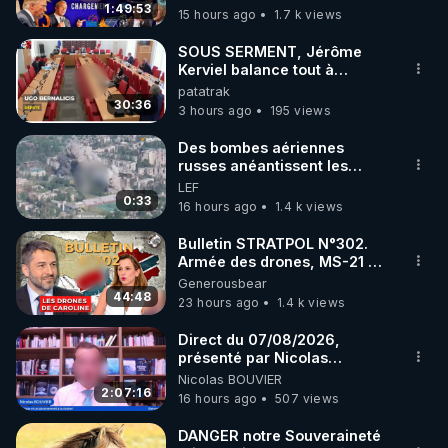
1:49:53
15 hours ago
1.7 k views
SOUS SERMENT, Jérôme
Kerviel balance tout à
l'Assemblée !
patatrak
30:36
3 hours ago
195 views
Des bombes aériennes
russes anéantissent les
centres de contrôle de
LEF
drones de 3 brigades
0:33
16 hours ago
1.4 k views
ukrainienne
Bulletin STRATPOL N°302.
Armée des drones, MS-21 en
série, missiles coréens.
Generousbear
07.08.2026.
44:48
23 hours ago
1.4 k views
Direct du 07/08/2026,
présenté par Nicolas
BOUVIER
Nicolas BOUVIER
2:07:16
16 hours ago
507 views
DANGER notre Souveraineté