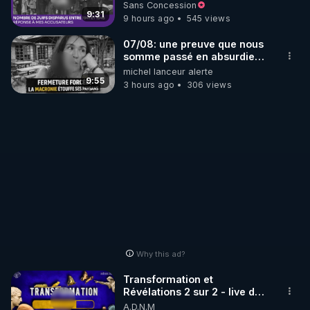
à mes accusateurs)
Sans Concession
r
9:31
9 hours ago
545 views
▶Twitter : 
https://twitter.com/thierrycas
07/08: une preuve que nous
somme passé en absurdie
une dictature qui veut faire
michel lanceur alerte
taire ses opposant !
9:55
3 hours ago
306 views
Why this ad?
Transformation et
Révélations 2 sur 2 - live du
07/08/26
A.D.N.M