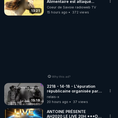
Alimentaire est attaqué...
Coeur de Savoie radioweb TV
13:21
15 hours ago
372 views
Why this ad?
2218 - 14-18 - L'épuration
républicaine organisée par
les frères de la truelle
relais-x
15:19
20 hours ago
37 views
ANTOINE PRÉSENTE
AH2020 LE LIVE 20H ***DU