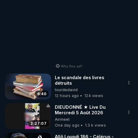
Why this ad?
Le scandale des livres
détruits
tourdedavid
6:40
12 hours ago
124 views
DIEUDONNÉ ★ Live Du
Mercredi 5 Août 2026
Airmeet
2:27:07
One day ago
1.3 k views
Allô Loupdi 186 - Célérus -