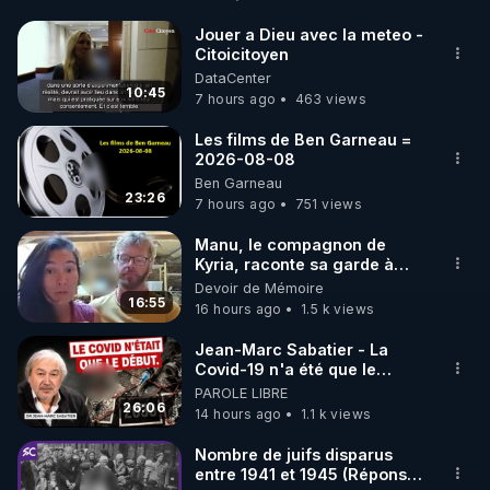
s.nté, c'est ça l'assurance m.ladie .

Alors moi je promeut l'assurance s.nté ...

Jouer a Dieu avec la meteo -
Citoicitoyen
DataCenter
 Code réduction de 10 % sur toute la boutique 
10:45
7 hours ago
463 views
Warmcook qui produit entre autres l'excellent 
extracteur REVO830 qu'utilise Thierry. 

Les films de Ben Garneau =
2026-08-08
▶ Code REGENERE10 // Rendez vous sur 
Ben Garneau
https://www.warmcook.com/14-kuvings
23:26
7 hours ago
751 views
----------

Manu, le compagnon de
Kyria, raconte sa garde à
vue musclée. PARTAGEZ!
Devoir de Mémoire
Toutes les Vidéos sont présentes hors censure sur 
16:55
16 hours ago
1.5 k views
la plateforme Crowdbunker : 

▶ 
https://crowdbunker.com/v/-Lg7j4uHACY
Jean-Marc Sabatier - La
Covid-19 n'a été que le
▶ Telegram : 
https://t.me/rgnr_fr
début - L'ARNm & l'ARNm-aa
PAROLE LIBRE
▶ Facebook : 
jusqu où auront-t-il ?
26:06
14 hours ago
1.1 k views
https://www.facebook.com/thierry.rgnr/
▶ Instagram  : 
Nombre de juifs disparus
entre 1941 et 1945 (Réponse
https://www.instagram.com/Thierrycasasnovas_rgn