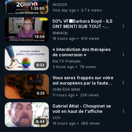
06/08/2026***
AH2020
1:35:50
One day ago
5.7 k views
50% VF🟩Barbara Boyd - ILS
ONT MENTI SUR TOUT -
Jocelyne Traduction
WakeUp
15:56
18 hours ago
619 views
« Interdiction des thérapies
de conversion »
Kla.TV Français
8:32
3 hours ago
78 views
Vous serez frappés sur votre
sol européens par la faute
des dirigeants qui s'en
OHM ÉGA MAN
mettent dans le nez
5:35
11 hours ago
236 views
Gabriel Attal - Choupinet se
voit en haut de l'affiche
CCH
6:44
16 hours ago
286 views