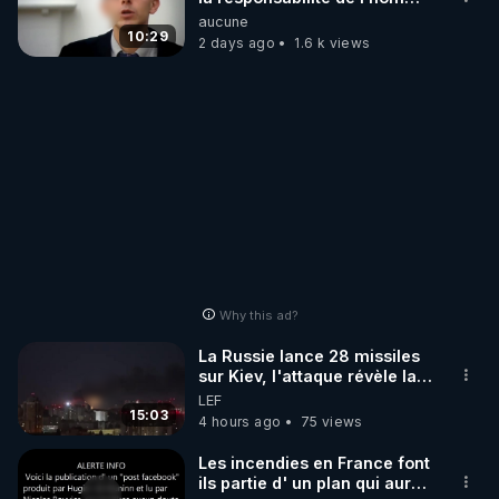
concernant le dioxyde de
aucune
carbone.
10:29
2 days ago
1.6 k views
Why this ad?
La Russie lance 28 missiles
sur Kiev, l'attaque révèle la
faiblesse de Kiev
LEF
15:03
4 hours ago
75 views
Les incendies en France font
ils partie d' un plan qui aurait