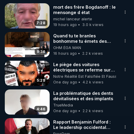
mort des frère Bogdanoff : le
mensonge d état
🌱 INSTAGRAM

michel lanceur alerte
7:28
19 hours ago
3.0 k views
https://www.instagram.com/rdlr_thierrycasasnovas/
http://rgnr.li/instagram
Quand tu te branles
bonhomme tu émets des
ondes ils ont juste omis de
OHM ÉGA MAN
🌱 LA NEWSLETTER

t'expliquer
9:36
16 hours ago
2.2 k views
Pour ne pas rater l’actualité RGNR (stages, 
Le piège des voitures
électriques se referme sur
http://rgnr.li/news
les usagers !
Notre Réalité Est Falsifiée Et Fausse
5:29
One day ago
4.2 k views
🌱 VIDÉOS NON CENSURÉES SUR ODYSEE 

Toutes les vidéos Youtube sont aussi sur la 
La problématique des dents
dévitalisées et des implants
TrueMedia
http://rgnr.li/odysee
4:46
One day ago
2.2 k views
🌱 LES STAGES EN PRÉSENTIEL

Rapport Benjamin Fulford :
Le leadership occidental
dysfonctionnel s’enfonce
FreeDom