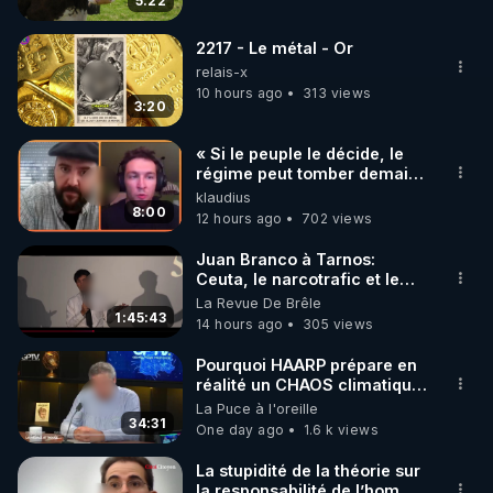
5:22
code : REGENERE10

2217 - Le métal - Or
▶ 30 jours gratuit sur l’application de méditation et 
relais-x
de bien-être ENVOL :

10 hours ago
313 views
3:20
Rendez-vous sur 
https://www.envol.app/code
 avec 
le code : REGENERE
« Si le peuple le décide, le
régime peut tomber demain !
»
klaudius
8:00
12 hours ago
702 views
Juan Branco à Tarnos:
Ceuta, le narcotrafic et le
pouvoir en France
La Revue De Brêle
1:45:43
14 hours ago
305 views
Pourquoi HAARP prépare en
réalité un CHAOS climatique,
on répond
La Puce à l'oreille
34:31
One day ago
1.6 k views
La stupidité de la théorie sur
la responsabilité de l’homme