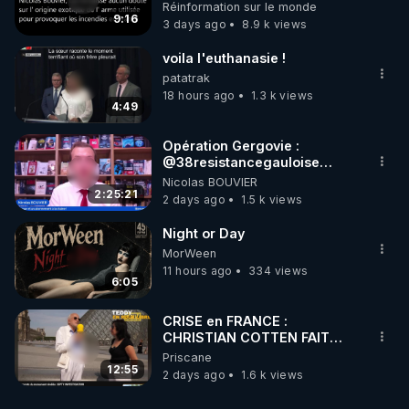
débuté le 11 septembre 2001
Réinformation sur le monde
?
9:16
3 days ago
8.9 k views
voila l'euthanasie !
patatrak
18 hours ago
1.3 k views
4:49
Opération Gergovie :
‪@38resistancegauloise‬
‪@MarionSigautOfficiel‬
Nicolas BOUVIER
‪@gladysriifard5710‬ Laëtitia
2:25:21
2 days ago
1.5 k views
Night or Day
MorWeen
11 hours ago
334 views
6:05
CRISE en FRANCE :
CHRISTIAN COTTEN FAIT
une étrange découverte
Priscane
12:55
2 days ago
1.6 k views