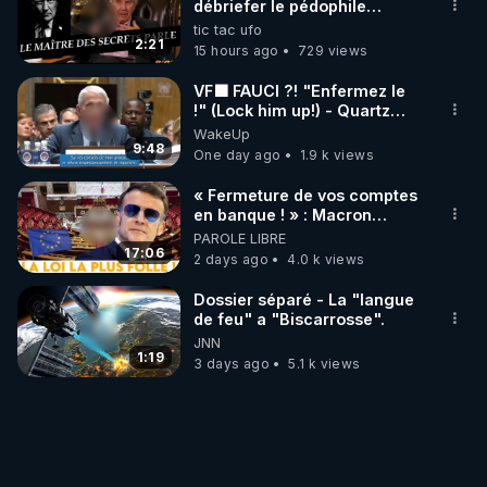
débriefer le pédophile
génocidaire de donald j
tic tac ufo
trump
2:21
15 hours ago
729 views
VF🟩 FAUCI ?! "Enfermez le
!" (Lock him up!) - Quartz
Traduction
WakeUp
9:48
One day ago
1.9 k views
« Fermeture de vos comptes
en banque ! » : Macron
impose une loi folle !
PAROLE LIBRE
17:06
2 days ago
4.0 k views
Dossier séparé - La "langue
de feu" a "Biscarrosse".
JNN
1:19
3 days ago
5.1 k views