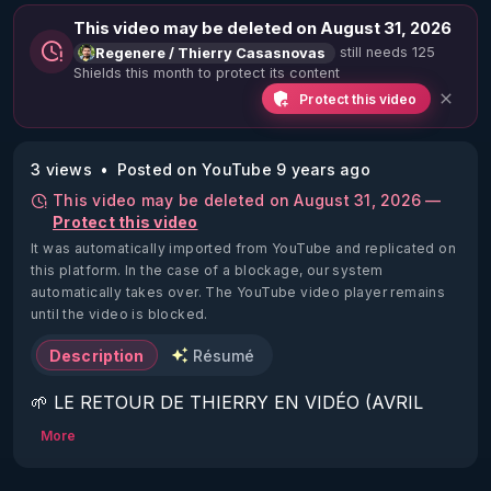
This video may be deleted on August 31, 2026
still needs 125
Regenere / Thierry Casasnovas
Shields this month to protect its content
Protect this video
3 views
Posted on YouTube 9 years ago
This video may be deleted on August 31, 2026 —
Protect this video
It was automatically imported from YouTube and replicated on
this platform.
In the case of a blockage, our system
automatically takes over. The YouTube video player remains
until the video is blocked.
Description
Résumé
🌱 LE RETOUR DE THIERRY EN VIDÉO (AVRIL 
2022)!

More
Découvrez la saison 2 des vidéos sur le nouveau 