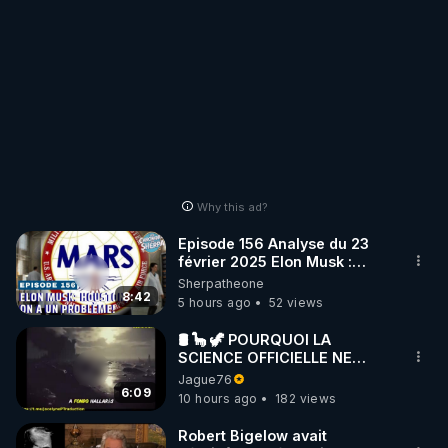
Why this ad?
Episode 156 Analyse du 23
février 2025 Elon Musk :
Houston , on a un problème !
Sherpatheone
8:42
5 hours ago
52 views
🛢 🦕 🦖 POURQUOI LA
SCIENCE OFFICIELLE NE
CONNAÎT-ELLE PAS LA VRAIE
Jague76
ORIGINE DU PÉTROLE ?
6:09
10 hours ago
182 views
Robert Bigelow avait