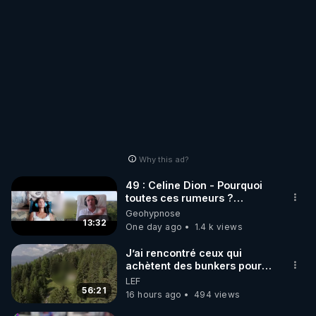
Why this ad?
49 : Celine Dion - Pourquoi
toutes ces rumeurs ?
Enquête sous hypnose
Geohypnose
13:32
One day ago
1.4 k views
J’ai rencontré ceux qui
achètent des bunkers pour
survivre à la fin du monde
LEF
56:21
16 hours ago
494 views