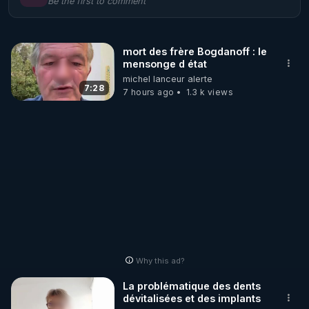
Be the first to comment
🌱 LE MAGAZINE RÉGÉNÈRE 

http://rgnr.li/ymag
mort des frère Bogdanoff : le
mensonge d état
🌱 LA BOUTIQUE DU MAGAZINE

michel lanceur alerte
Pour obtenir les anciens numéros que vous avez 
7:28
7 hours ago
1.3 k views
https://boutique.magazine-regenere.fr/
🌱 FIL TELEGRAM

Écoutez les podcasts gratuits de Thierry et les 
https://t.me/rgnr_fr
🌱 FACEBOOK

Why this ad?
http://rgnr.li/facebook
La problématique des dents
dévitalisées et des implants
🌱 INSTAGRAM
