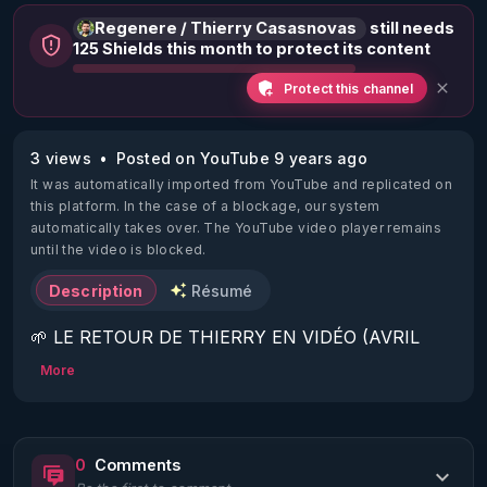
Regenere / Thierry Casasnovas
still needs
125 Shields this month to protect its content
Protect this channel
3 views
Posted on YouTube 9 years ago
It was automatically imported from YouTube and replicated on
this platform.
In the case of a blockage, our system
automatically takes over. The YouTube video player remains
until the video is blocked.
Description
Résumé
🌱 LE RETOUR DE THIERRY EN VIDÉO (AVRIL 
2022)!

More
Découvrez la saison 2 des vidéos sur le nouveau 
https://www.rgnr.fr/presentation.html
0
Comments