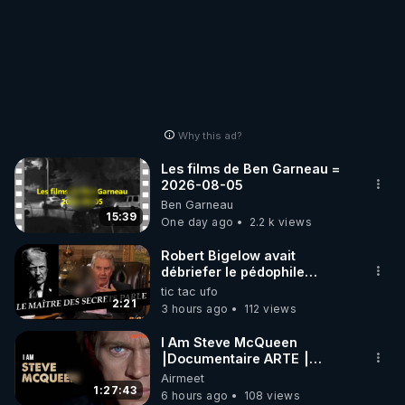
Why this ad?
Les films de Ben Garneau =
2026-08-05
Ben Garneau
15:39
One day ago
2.2 k views
Robert Bigelow avait
débriefer le pédophile
génocidaire de donald j
tic tac ufo
trump
2:21
3 hours ago
112 views
I Am Steve McQueen
⎮Documentaire ARTE ⎮
Cinema
Airmeet
1:27:43
6 hours ago
108 views