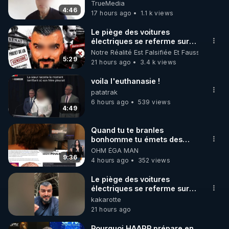
TrueMedia
4:46
17 hours ago
1.1 k views
https://www.instagram.com/rdlr_thierrycasasnovas/
http://rgnr.li/instagram
Le piège des voitures
électriques se referme sur
les usagers !
Notre Réalité Est Falsifiée Et Fausse
🌱 LA NEWSLETTER

5:29
21 hours ago
3.4 k views
Pour ne pas rater l’actualité RGNR (stages, 
voila l'euthanasie !
http://rgnr.li/news
patatrak
6 hours ago
539 views
4:49
🌱 VIDÉOS NON CENSURÉES SUR ODYSEE 

Toutes les vidéos Youtube sont aussi sur la 
Quand tu te branles
bonhomme tu émets des
ondes ils ont juste omis de
OHM ÉGA MAN
http://rgnr.li/odysee
t'expliquer
9:36
4 hours ago
352 views
🌱 LES STAGES EN PRÉSENTIEL

Le piège des voitures
électriques se referme sur
les usagers !
kakarotte
http://rgnr.li/stages
https://youtu.be/B3ZA05frsac?
21 hours ago
si=vqDQssWXfRv-NFqL
_________

Pourquoi HAARP prépare en