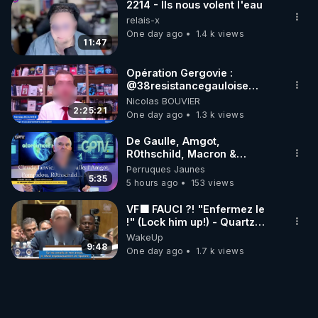
2214 - Ils nous volent l'eau
relais-x
One day ago
1.4 k views
11:47
Opération Gergovie :
‪@38resistancegauloise‬
‪@MarionSigautOfficiel‬
Nicolas BOUVIER
‪@gladysriifard5710‬ Laëtitia
2:25:21
One day ago
1.3 k views
De Gaulle, Amgot,
R0thschild, Macron &
Pompidou… Macron Claude
Perruques Jaunes
Janvier, GPTV, 18 X 2024
5:35
5 hours ago
153 views
VF🟩 FAUCI ?! "Enfermez le
!" (Lock him up!) - Quartz
Traduction
WakeUp
9:48
One day ago
1.7 k views