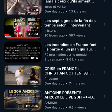
▶ 30 jours gratuit sur l’application de méditation et 
jamais ceux qu'ils aiment…
🥹❤️
Infos et vérité
de bien-être ENVOL :

6:28
One day ago
1.3 k views
Rendez-vous sur 
https://www.envol.app/code
 avec 
le code : REGENERE
Les sept signes de la fin des
temps selon l’intervenant
misterx
49:03
20 hours ago
587 views
Les incendies en France font
ils partie d' un plan qui aurait
débuté le 11 septembre 2001
Réinformation sur le monde
?
9:16
3 days ago
8.6 k views
CRISE en FRANCE :
CHRISTIAN COTTEN FAIT
une étrange découverte
Priscane
12:55
One day ago
744 views
ANTOINE PRÉSENTE
AH2020 LE LIVE 20H ***DU
04/08/2026*** 📷LE
AH2020
GRAND RÉVEIL EST EN
1:20:36
One day ago
6.2 k views
MARCHE 📷