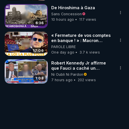
De Hiroshima à Gaza
Sans Concession
10 hours ago
117 views
6:36
« Fermeture de vos comptes
en banque ! » : Macron
impose une loi folle !
PAROLE LIBRE
17:06
One day ago
3.7 k views
Robert Kennedy Jr affirme
que Fauci a caché un
infarctus pulmonaire
Ni Oubli Ni Pardon
survenu après sa
1:08
7 hours ago
202 views
vaccination