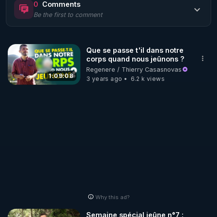
0
Comments
Be the first to comment
🌱 LE MAGAZINE RÉGÉNÈRE 

http://rgnr.li/ymag
Que se passe t'il dans notre
corps quand nous jeûnons ?
🌱 LA BOUTIQUE DU MAGAZINE

Regenere / Thierry Casasnovas
Pour obtenir les anciens numéros que vous avez 
1:09:08
3 years ago
6.2 k views
https://boutique.magazine-regenere.fr/
🌱 FIL TELEGRAM

Écoutez les podcasts gratuits de Thierry et les 
https://t.me/rgnr_fr
🌱 FACEBOOK

Why this ad?
http://rgnr.li/facebook
Semaine spécial jeûne n°7 :