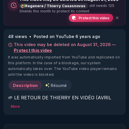
still needs 125
Regenere / Thierry Casasnovas
Shields this month to protect its content
Protect this video
48 views
Posted on YouTube 6 years ago
This video may be deleted on August 31, 2026 —
Protect this video
It was automatically imported from YouTube and replicated on
this platform.
In the case of a blockage, our system
automatically takes over. The YouTube video player remains
until the video is blocked.
Description
Résumé
🌱 LE RETOUR DE THIERRY EN VIDÉO (AVRIL 
2022)!

More
Découvrez la saison 2 des vidéos sur le nouveau 
https://www.rgnr.fr/presentation.html