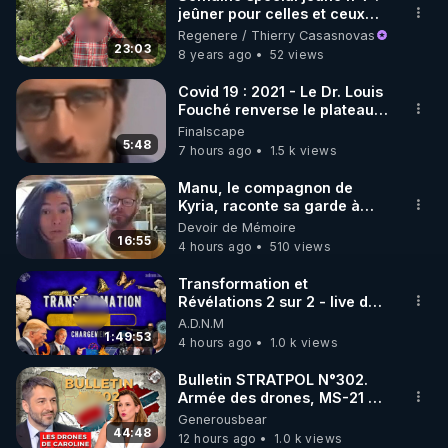
jeûner pour celles et ceux
🌱 INSTAGRAM

qui ne peuvent pas jeûner
Regenere / Thierry Casasnovas
23:03
8 years ago
52 views
https://www.instagram.com/rdlr_thierrycasasnovas/
http://rgnr.li/instagram
Covid 19 : 2021 - Le Dr. Louis
Fouché renverse le plateau
de CNews !
Finalscape
🌱 LA NEWSLETTER

5:48
7 hours ago
1.5 k views
Pour ne pas rater l’actualité RGNR (stages, 
Manu, le compagnon de
Kyria, raconte sa garde à
http://rgnr.li/news
vue musclée. PARTAGEZ!
Devoir de Mémoire
16:55
4 hours ago
510 views
🌱 VIDÉOS NON CENSURÉES SUR ODYSEE 

Toutes les vidéos Youtube sont aussi sur la 
Transformation et
Révélations 2 sur 2 - live du
07/08/26
A.D.N.M
http://rgnr.li/odysee
1:49:53
4 hours ago
1.0 k views
🌱 LES STAGES EN PRÉSENTIEL

Bulletin STRATPOL N°302.
Armée des drones, MS-21 en
série, missiles coréens.
Generousbear
http://rgnr.li/stages
07.08.2026.
44:48
12 hours ago
1.0 k views