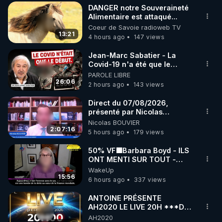
DANGER notre Souveraineté
▶ 30 jours gratuit sur l’application de méditation et 
Alimentaire est attaqué...
Coeur de Savoie radioweb TV
de bien-être ENVOL :

13:21
4 hours ago
147 views
Rendez-vous sur 
https://www.envol.app/code
 avec 
le code : REGENERE
Jean-Marc Sabatier - La
Covid-19 n'a été que le
début - L'ARN messager
PAROLE LIBRE
jusqu où ira-t-il ?
26:06
2 hours ago
143 views
Direct du 07/08/2026,
présenté par Nicolas
BOUVIER
Nicolas BOUVIER
2:07:16
5 hours ago
179 views
50% VF🟩Barbara Boyd - ILS
ONT MENTI SUR TOUT -
Jocelyne Traduction
WakeUp
15:56
6 hours ago
337 views
ANTOINE PRÉSENTE
AH2020 LE LIVE 20H ***DU
06/08/2026***
AH2020