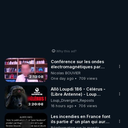
Why this ad?
Conférence sur les ondes
électromagnétiques par
Grégoire Caustru et Bart de
Nicolas BOUVIER
Wever !
2:13:08
One day ago
709 views
Allô Loupdi 186 - Célérus -
(Libre Antenne) - Loup
Divergent 2026.08.06
Loup_Divergent_Reposts
3:20:08
16 hours ago
706 views
Les incendies en France font
ils partie d' un plan qui aurait
débuté le 11 septembre 2001
Réinformation sur le monde