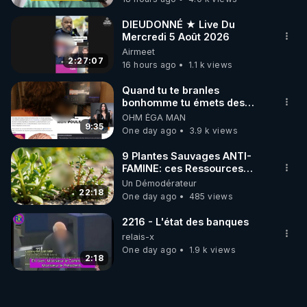
DIEUDONNÉ ★ Live Du
Mercredi 5 Août 2026
Airmeet
2:27:07
16 hours ago
1.1 k views
Quand tu te branles
bonhomme tu émets des
ondes ils ont juste omis de
OHM ÉGA MAN
t'expliquer
9:35
One day ago
3.9 k views
9 Plantes Sauvages ANTI-
FAMINE: ces Ressources
NUTRITIVES&MéDICINALES"gratuite
Un Démodérateur
JARDIN&des Haies
22:18
One day ago
485 views
2216 - L'état des banques
relais-x
One day ago
1.9 k views
2:18