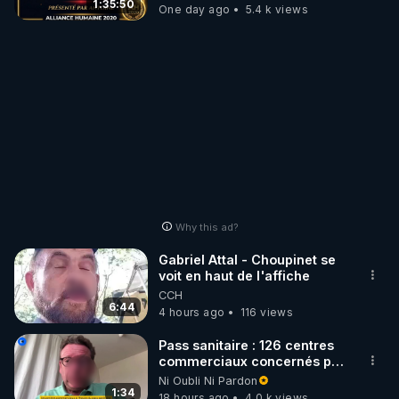
1:35:50
One day ago
5.4 k views
Why this ad?
Gabriel Attal - Choupinet se
voit en haut de l'affiche
CCH
6:44
4 hours ago
116 views
Pass sanitaire : 126 centres
commerciaux concernés par
l'obligation dans toute la
Ni Oubli Ni Pardon
France
1:34
18 hours ago
4.0 k views