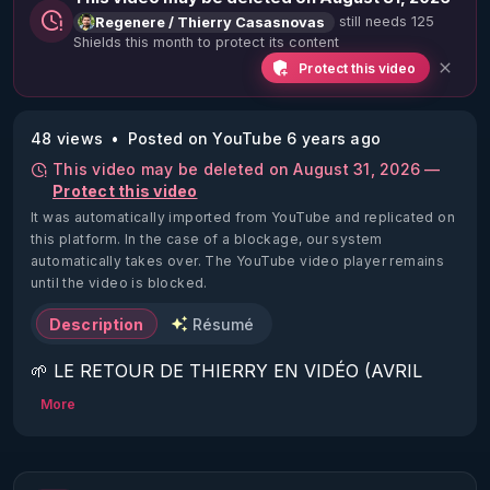
still needs 125
Regenere / Thierry Casasnovas
Shields this month to protect its content
Protect this video
48 views
Posted on YouTube 6 years ago
This video may be deleted on August 31, 2026 —
Protect this video
It was automatically imported from YouTube and replicated on
this platform.
In the case of a blockage, our system
automatically takes over. The YouTube video player remains
until the video is blocked.
Description
Résumé
🌱 LE RETOUR DE THIERRY EN VIDÉO (AVRIL 
2022)!

More
Découvrez la saison 2 des vidéos sur le nouveau 
https://www.rgnr.fr/presentation.html