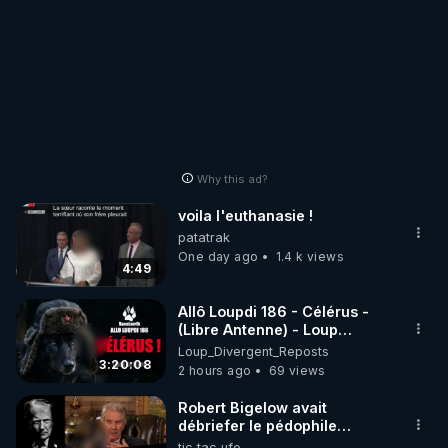
Why this ad?
voila l'euthanasie !
patatrak
One day ago
1.4 k views
4:49
Allô Loupdi 186 - Célérus -
(Libre Antenne) - Loup
Divergent 2026.08.06
Loup_Divergent_Reposts
3:20:08
2 hours ago
69 views
Robert Bigelow avait
débriefer le pédophile
génocidaire de donald j
tic tac ufo