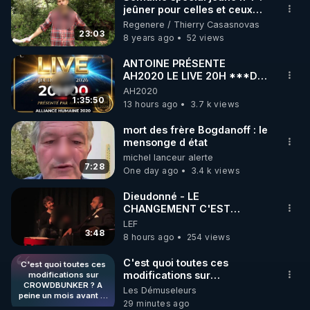
jeûner pour celles et ceux
🌱 INSTAGRAM

qui ne peuvent pas jeûner
Regenere / Thierry Casasnovas
23:03
8 years ago
52 views
https://www.instagram.com/rdlr_thierrycasasnovas/
http://rgnr.li/instagram
ANTOINE PRÉSENTE
AH2020 LE LIVE 20H ***DU
06/08/2026***
AH2020
🌱 LA NEWSLETTER

1:35:50
13 hours ago
3.7 k views
Pour ne pas rater l’actualité RGNR (stages, 
mort des frère Bogdanoff : le
mensonge d état
http://rgnr.li/news
michel lanceur alerte
7:28
One day ago
3.4 k views
🌱 VIDÉOS NON CENSURÉES SUR ODYSEE 

Toutes les vidéos Youtube sont aussi sur la 
Dieudonné - LE
CHANGEMENT C'EST
MAINTENANT
LEF
http://rgnr.li/odysee
3:48
8 hours ago
254 views
🌱 LES STAGES EN PRÉSENTIEL

C'est quoi toutes ces
C'est quoi toutes ces
modifications sur
modifications sur
CROWDBUNKER ? A
CROWDBUNKER ? A peine
Les Démuseleurs
http://rgnr.li/stages
peine un mois avant le
un mois avant le début de la
29 minutes ago
début de la censure sur