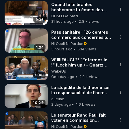
Quand tu te branles
▶ 30 jours gratuit sur l’application de méditation et 
bonhomme tu émets des
ondes ils ont juste omis de
OHM ÉGA MAN
de bien-être ENVOL :

t'expliquer
9:36
21 hours ago
2.8 k views
Rendez-vous sur 
https://www.envol.app/code
 avec 
le code : REGENERE
Pass sanitaire : 126 centres
commerciaux concernés par
l'obligation dans toute la
Ni Oubli Ni Pardon
France
1:34
3 hours ago
534 views
VF🟩 FAUCI ?! "Enfermez le
!" (Lock him up!) - Quartz
Traduction
WakeUp
9:48
One day ago
2.0 k views
La stupidité de la théorie sur
la responsabilité de l’homme
concernant le dioxyde de
aucune
carbone.
10:29
2 days ago
1.6 k views
Le sénateur Rand Paul fait
voter en commission
l'outrage au Congrès contre
Ni Oubli Ni Pardon