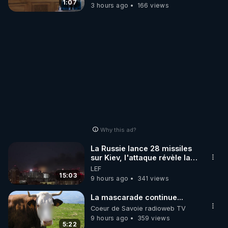
Anthony Fauci
1:07
3 hours ago
166 views
Why this ad?
La Russie lance 28 missiles
sur Kiev, l'attaque révèle la
faiblesse de Kiev
LEF
15:03
9 hours ago
341 views
La mascarade continue...
Coeur de Savoie radioweb TV
9 hours ago
359 views
5:22