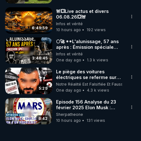
🚨💥Live actus et divers
06.08.26💥🚨
Infos et vérité
6:49:59
10 hours ago
192 views
🌕🚀 **L'alunissage, 57 ans
après : Émission spéciale
avec John Doe !** 👨 🚀✨
Infos et vérité
3:46:45
One day ago
1.3 k views
Le piège des voitures
électriques se referme sur
les usagers !
Notre Réalité Est Falsifiée Et Fausse
5:29
One day ago
4.3 k views
Episode 156 Analyse du 23
février 2025 Elon Musk :
Houston , on a un problème !
Sherpatheone
8:42
10 hours ago
131 views