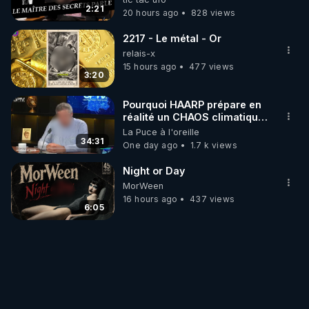
trump
2:21
20 hours ago
828 views
2217 - Le métal - Or
relais-x
15 hours ago
477 views
3:20
Pourquoi HAARP prépare en
réalité un CHAOS climatique,
on répond
La Puce à l'oreille
34:31
One day ago
1.7 k views
Night or Day
MorWeen
16 hours ago
437 views
6:05