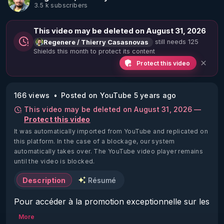
3.5 k subscribers
This video may be deleted on August 31, 2026
still needs 125
Regenere / Thierry Casasnovas
Shields this month to protect its content
Protect this video
166 views
Posted on YouTube 5 years ago
This video may be deleted on August 31, 2026 —
Protect this video
It was automatically imported from YouTube and replicated on
this platform.
In the case of a blockage, our system
automatically takes over. The YouTube video player remains
until the video is blocked.
Description
Résumé
Pour accéder à la promotion exceptionnelle sur les 
formations jusqu'à - 50%: 

More