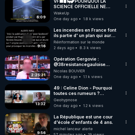
VF🟩🛢🦕🦖POURQUOI LA
SCIENCE OFFICIELLE NE
CONNAÎT-ELLE PAS LA VRAIE
WakeUp
ORIGINE DU PÉTROL -
6:09
One day ago
1.8 k views
Jocelyne Tr
Les incendies en France font
ils partie d' un plan qui aurait
débuté le 11 septembre 2001
Réinformation sur le monde
?
9:16
2 days ago
8.3 k views
Opération Gergovie :
‪@38resistancegauloise‬
‪@MarionSigautOfficiel‬
Nicolas BOUVIER
‪@gladysriifard5710‬ Laëtitia
2:25:21
One day ago
1.1 k views
49 : Celine Dion - Pourquoi
toutes ces rumeurs ?
Enquête sous hypnose
Geohypnose
13:32
One day ago
1.2 k views
La République est une cour
d'école d'enfants de 4 ans.
michel lanceur alerte
9:56
57 minutes ago
19 views