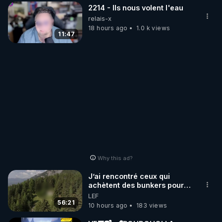
2214 - Ils nous volent l'eau
relais-x
18 hours ago
1.0 k views
11:47
Why this ad?
J’ai rencontré ceux qui
achètent des bunkers pour
survivre à la fin du monde
LEF
56:21
10 hours ago
183 views