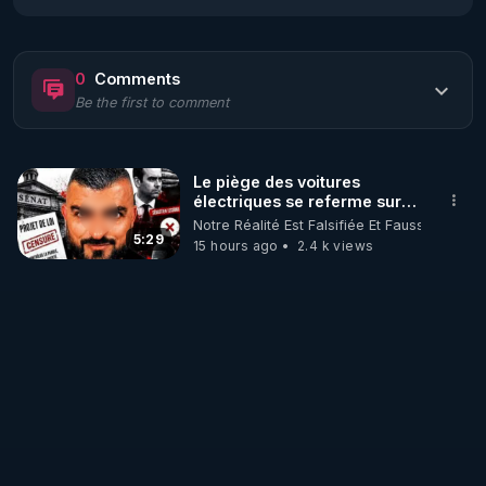
▶ 
https://regenere.learnybox.com/
________________

0
Comments
Be the first to comment
Dominique Guyaux :

▶ 
https://alimentationsensorielle.fr/
Le piège des voitures
Raphaël Colicci :

électriques se referme sur
▶ 
https://www.oleatherm.com/
les usagers !
Notre Réalité Est Falsifiée Et Fausse
5:29
15 hours ago
2.4 k views
Myriam & Jacky Boisset :

▶ 
https://www.youtube.com/channel/UC4t6PnvBAtS
3jHJzaPkuzBg
Aider le projet de reforestation globale : 

▶ 
https://jeparticipe.laregioncitoyenne.fr/projects/bud
get-participatif-alimentation-2020-