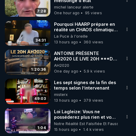
mensonge d état
michel lanceur alerte
7:28
One hour ago
95 views
Pourquoi HAARP prépare en
réalité un CHAOS climatique,
on répond
La Puce à l'oreille
34:31
13 hours ago
360 views
ANTOINE PRÉSENTE
AH2020 LE LIVE 20H ***DU
04/08/2026*** 📷LE
AH2020
GRAND RÉVEIL EST EN
1:20:36
One day ago
5.9 k views
MARCHE 📷
Les sept signes de la fin des
temps selon l’intervenant
misterx
49:03
13 hours ago
379 views
Loi Lagleize: Vous ne
posséderez plus rien et vous
serez heureux !
Notre Réalité Est Falsifiée Et Fausse
1:04
15 hours ago
1.4 k views