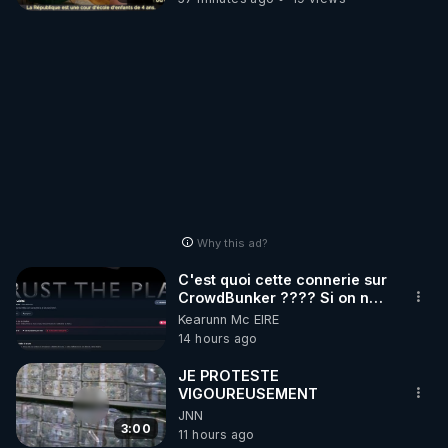
Why this ad?
C'est quoi cette connerie sur
CrowdBunker ???? Si on ne
peut plus publier, c'est un
Kearunn Mc EIRE
peu de la censure. Ne payez
14 hours ago
pas les boucliers pour voir
mes vidéos, c'est une
JE PROTESTE
arnaque parce que ma
VIGOUREUSEMENT
chaine et mon travail sont
JNN
gratuits. Je préfère la voir
3:00
11 hours ago
mourir que de voir mes