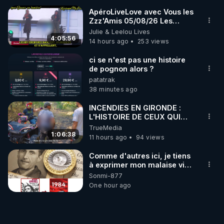
abonnés(es) payer.
ApéroLiveLove avec Vous les
CrowdBunker s'est tiré une
Zzz'Amis 05/08/26 Les
balle dans le pied sans nos
Zzz'Infos Bonheur de Leelou
Julie & Leelou Lives
chaines CrowdBunker n'est
4:05:56
plus rien. Migrez vers les
14 hours ago
253 views
autres sites comme "VK, X,
Odysee, et Tik-Tok", je vous
ci se n'est pas une histoire
mettrai les liens en
de pognon alors ?
commentaires. Bisous la
patatrak
famille.
38 minutes ago
INCENDIES EN GIRONDE :
L'HISTOIRE DE CEUX QUI
SONT RESTÉS
TrueMedia
1:06:38
11 hours ago
94 views
Comme d'autres ici, je tiens
à exprimer mon malaise vis-
à-vis des choix de l'équipe
Sonmi-877
CrowdBunker quant à
One hour ago
l'évolution de la plateforme.
Je ne serai pas aussi
véhément que JNN pour
retrouver la fonction