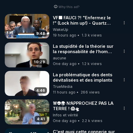
occitanie/collect/depot-des-
Why this ad?
candidatures/proposals/reforestation-fruitiere-
globale
VF🟩 FAUCI ?! "Enfermez le
!" (Lock him up!) - Quartz
Traduction
WakeUp
________________
9:48
19 hours ago
1.3 k views
La stupidité de la théorie sur
la responsabilité de l’homme
concernant le dioxyde de
aucune
carbone.
10:29
One day ago
1.2 k views
La problématique des dents
dévitalisées et des implants
TrueMedia
4:46
11 hours ago
266 views
🚨👽🌍 N’APPROCHEZ PAS LA
TERRE ! 😱🛸
Infos et vérité
4:41
One day ago
2.2 k views
C'est quoi cette connerie sur