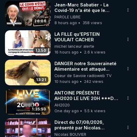
 Abonnez vous à ces vidéos sur Youtube et sur le 
Jean-Marc Sabatier - La
site Regenere.org : 
http://regenere.org/register
Covid-19 n'a été que le
début - L'ARN messager
PAROLE LIBRE
jusqu où ira-t-il ?
26:06
8 hours ago
358 views
Découvrir les stages Régénère : 
http://regenere.org/stages-conferences/
LA FILLE qu'EPSTEIN
VOULAIT CACHER
michel lanceur alerte
Le forum du site Regenere : 
13:50
16 hours ago
2.6 k views
http://regenere.org/forum/
DANGER notre Souveraineté
Les informations présentées dans cette vidéo sont 
Alimentaire est attaqué...
Coeur de Savoie radioweb TV
tirées d'abord d’une synthèse d’ouvrages, articles 
13:21
10 hours ago
242 views
et/ou publications scientifiques,. Par ailleurs, 
Thierry Casasnovas fait profiter de son expérience 
ANTOINE PRÉSENTE
personnelle les auditeurs de cette vidéo au titre de 
AH2020 LE LIVE 20H ***DU
06/08/2026***
AH2020
« la libre communication des pensées et des 
1:35:50
One day ago
5.5 k views
opinions », droit et devoir citoyen par excellence.

Ces éléments d’information ne prétendent bien sûr 
Direct du 07/08/2026,
pas à l’exhaustivité et n’engagent que l’opinion de 
présenté par Nicolas
BOUVIER
Nicolas BOUVIER
leurs auteurs, chaque lecteur étant libre de 