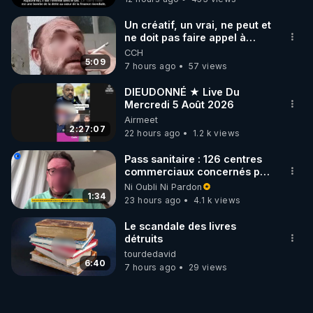
un extracteur de jus aux meilleurs conditions ?  : 
https://regenerescence.com/
Un créatif, un vrai, ne peut et
ne doit pas faire appel à
l'intelligence artificielle
"Ce n'est pas parce qu’ils sont nombreux à avoir 
CCH
5:09
7 hours ago
57 views
tort , qu'ils ont raison " Coluche

DIEUDONNÉ ★ Live Du
"On ne change jamais les choses en combattant la 
Mercredi 5 Août 2026
réalité existante. Pour changer quelque chose, 
Airmeet
2:27:07
22 hours ago
1.2 k views
construisez un nouveau modèle qui rendra inutile 
l'ancien."  Buckminster Fuller

Pass sanitaire : 126 centres
commerciaux concernés par
l'obligation dans toute la
Linus Pauling, prix Nobel de la paix et prix Nobel 
Ni Oubli Ni Pardon
France
1:34
23 hours ago
4.1 k views
de chimie  : «L’alimentation optimale est la médecine 
de l’avenir».
Le scandale des livres
détruits
tourdedavid
6:40
7 hours ago
29 views