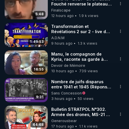
Fouché renverse le plateau
Rendez-vous sur : 
http://rgnr.li/warmcook
 avec le 
de CNews !
Finalscape
code : REGENERE10

5:48
12 hours ago
1.9 k views
▶ 10 % de réduction sur une sélection de produits 
Transformation et
Révélations 2 sur 2 - live du
de la boutique Vidya : 

07/08/26
A.D.N.M
Rendez-vous sur : 
http://rgnr.li/vidya
 avec le code : 
1:49:53
9 hours ago
1.3 k views
REGENERE10

Manu, le compagnon de
Kyria, raconte sa garde à
▶ 10 % de réduction sur les extracteurs de la 
vue musclée. PARTAGEZ!
Devoir de Mémoire
marque SANA : 

16:55
10 hours ago
739 views
Rendez vous sur 
http://rgnr.li/lechoubrave
 avec le 
code : REGENERE10

Nombre de juifs disparus
entre 1941 et 1945 (Réponse
________________

à mes accusateurs)
Sans Concession
9:31
3 hours ago
50 views
▶ Facebook RGNR : 
http://rgnr.li/facebook
▶ Instagram RGNR : 
http://rgnr.li/instagram
Bulletin STRATPOL N°302.
Armée des drones, MS-21 en
▶ Site RGNR : 
http://rgnr.li/site
série, missiles coréens.
Generousbear
________________

07.08.2026.
44:48
17 hours ago
1.1 k views