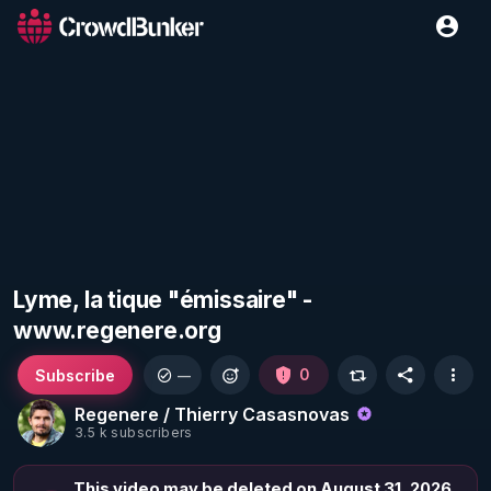
Lyme, la tique "émissaire" -
www.regenere.org
Subscribe
0
—
Regenere / Thierry Casasnovas
3.5 k subscribers
This video may be deleted on August 31, 2026