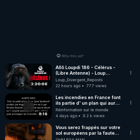
Why this ad?
Allô Loupdi 186 - Célérus -
(Libre Antenne) - Loup
Divergent 2026.08.06
Loup_Divergent_Reposts
3:20:08
22 hours ago
777 views
Les incendies en France font
ils partie d' un plan qui aurait
débuté le 11 septembre 2001
Réinformation sur le monde
?
9:16
4 days ago
9.2 k views
Vous serez frappés sur votre
sol européens par la faute
des dirigeants qui s'en
OHM ÉGA MAN