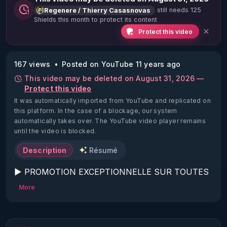
still needs 125
Regenere / Thierry Casasnovas
Shields this month to protect its content
Protect this video
167 views
Posted on YouTube 11 years ago
This video may be deleted on August 31, 2026 —
Protect this video
It was automatically imported from YouTube and replicated on
this platform.
In the case of a blockage, our system
automatically takes over. The YouTube video player remains
until the video is blocked.
Description
Résumé
▶ PROMOTION EXCEPTIONNELLE SUR TOUTES 
LES FORMATIONS RGNR JUSQU'AU 7 
More
NOVEMBRE, 120€ AU LIEU DE 300€ , 
DÉCOUVREZ LES :
https://regenere.learnybox.com/