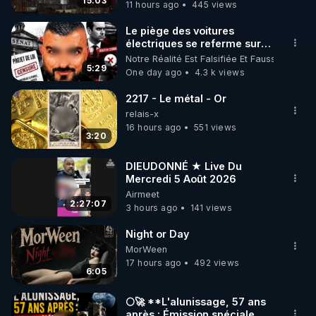
15:03
11 hours ago
445 views
code : REGENERE10

Le piège des voitures
▶ 30 jours gratuit sur l’application de méditation et 
électriques se referme sur
les usagers !
Notre Réalité Est Falsifiée Et Fausse
de bien-être ENVOL :

5:29
One day ago
4.3 k views
Rendez-vous sur 
https://www.envol.app/code
 avec 
le code : REGENERE
2217 - Le métal - Or
relais-x
16 hours ago
551 views
3:20
DIEUDONNÉ ★ Live Du
Mercredi 5 Août 2026
Airmeet
2:27:07
3 hours ago
141 views
Night or Day
MorWeen
17 hours ago
492 views
6:05
🌕🚀 **L'alunissage, 57 ans
après : Émission spéciale