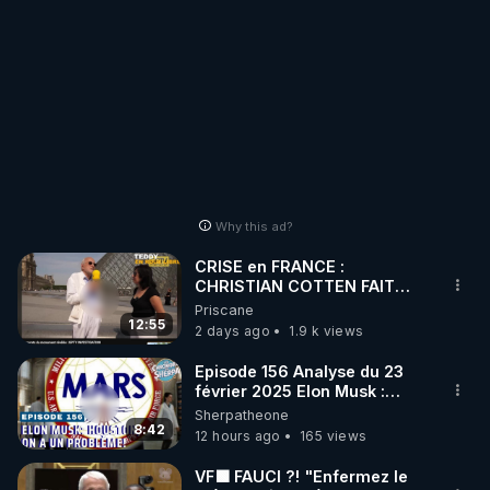
Why this ad?
CRISE en FRANCE :
CHRISTIAN COTTEN FAIT
une étrange découverte
Priscane
12:55
2 days ago
1.9 k views
Episode 156 Analyse du 23
février 2025 Elon Musk :
Houston , on a un problème !
Sherpatheone
8:42
12 hours ago
165 views
VF🟩 FAUCI ?! "Enfermez le