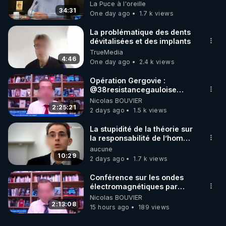
on répond
La Puce à l'oreille
34:31
One day ago
1.7 k views
La problématique des dents
dévitalisées et des implants
TrueMedia
4:46
One day ago
2.4 k views
Opération Gergovie :
‪@38resistancegauloise‬
‪@MarionSigautOfficiel‬
Nicolas BOUVIER
‪@gladysriifard5710‬ Laëtitia
2:25:21
2 days ago
1.5 k views
La stupidité de la théorie sur
la responsabilité de l’homme
concernant le dioxyde de
aucune
carbone.
10:29
2 days ago
1.7 k views
Conférence sur les ondes
électromagnétiques par
Grégoire Caustru et Bart de
Nicolas BOUVIER
Wever !
2:13:08
15 hours ago
189 views