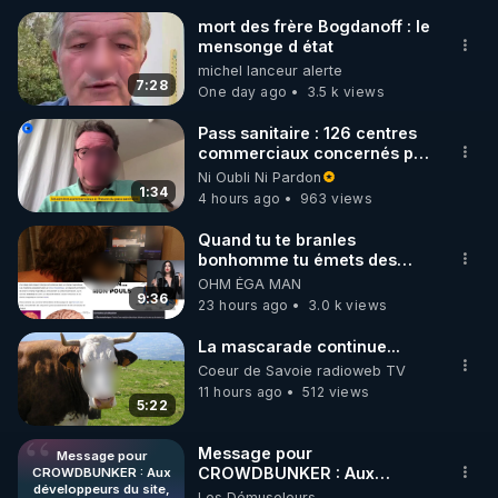
mort des frère Bogdanoff : le
mensonge d état
🌱 INSTAGRAM

michel lanceur alerte
7:28
One day ago
3.5 k views
https://www.instagram.com/rdlr_thierrycasasnovas/
http://rgnr.li/instagram
Pass sanitaire : 126 centres
commerciaux concernés par
l'obligation dans toute la
Ni Oubli Ni Pardon
🌱 LA NEWSLETTER

France
1:34
4 hours ago
963 views
Pour ne pas rater l’actualité RGNR (stages, 
Quand tu te branles
bonhomme tu émets des
http://rgnr.li/news
ondes ils ont juste omis de
OHM ÉGA MAN
t'expliquer
9:36
23 hours ago
3.0 k views
🌱 VIDÉOS NON CENSURÉES SUR ODYSEE 

Toutes les vidéos Youtube sont aussi sur la 
La mascarade continue...
Coeur de Savoie radioweb TV
11 hours ago
512 views
http://rgnr.li/odysee
5:22
🌱 LES STAGES EN PRÉSENTIEL

Message pour
Message pour
CROWDBUNKER : Aux
CROWDBUNKER : Aux
développeurs du site,
développeurs du site,
Les Démuseleurs