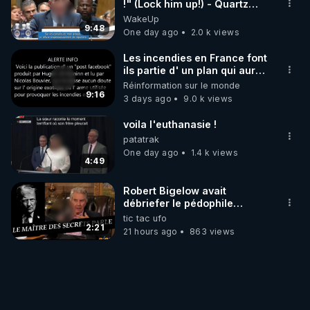
!" (Lock him up!) - Quartz
Traduction
WakeUp
9:48
One day ago
2.0 k views
Les incendies en France font
ils partie d' un plan qui aurait
débuté le 11 septembre 2001
Réinformation sur le monde
?
9:16
3 days ago
9.0 k views
voila l'euthanasie !
patatrak
One day ago
1.4 k views
4:49
Robert Bigelow avait
débriefer le pédophile
génocidaire de donald j
tic tac ufo
trump
2:21
21 hours ago
863 views