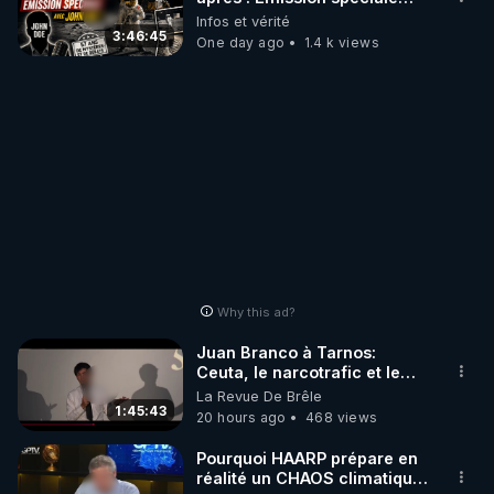
avec John Doe !** 👨 🚀✨
Infos et vérité
3:46:45
One day ago
1.4 k views
Why this ad?
Juan Branco à Tarnos:
Ceuta, le narcotrafic et le
pouvoir en France
La Revue De Brêle
1:45:43
20 hours ago
468 views
Pourquoi HAARP prépare en
réalité un CHAOS climatique,