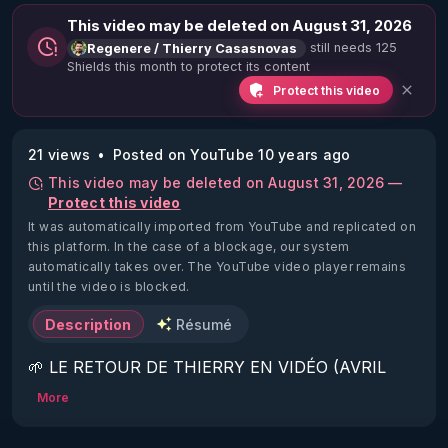
This video may be deleted on August 31, 2026
still needs 125
Regenere / Thierry Casasnovas
Shields this month to protect its content
Protect this video
21 views
Posted on YouTube 10 years ago
This video may be deleted on August 31, 2026 —
Protect this video
It was automatically imported from YouTube and replicated on
this platform.
In the case of a blockage, our system
automatically takes over. The YouTube video player remains
until the video is blocked.
Description
Résumé
🌱 LE RETOUR DE THIERRY EN VIDÉO (AVRIL 
2022)!

More
Découvrez la saison 2 des vidéos sur le nouveau 