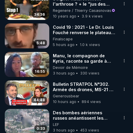
l'arthrose ? + le "jus des
🌱 INSTAGRAM

cartilages"
Regenere / Thierry Casasnovas
34:36
10 years ago
3.9 k views
https://www.instagram.com/rdlr_thierrycasasnovas/
http://rgnr.li/instagram
Covid 19 : 2021 - Le Dr. Louis
Fouché renverse le plateau
de CNews !
Finalscape
🌱 LA NEWSLETTER

5:48
5 hours ago
1.0 k views
Pour ne pas rater l’actualité RGNR (stages, 
Manu, le compagnon de
Kyria, raconte sa garde à
http://rgnr.li/news
vue musclée. PARTAGEZ!
Devoir de Mémoire
16:55
3 hours ago
330 views
🌱 VIDÉOS NON CENSURÉES SUR ODYSEE 

Toutes les vidéos Youtube sont aussi sur la 
Bulletin STRATPOL N°302.
Armée des drones, MS-21 en
série, missiles coréens.
Generousbear
http://rgnr.li/odysee
07.08.2026.
44:48
10 hours ago
894 views
🌱 LES STAGES EN PRÉSENTIEL

Des bombes aériennes
russes anéantissent les
centres de contrôle de
LEF
http://rgnr.li/stages
drones de 3 brigades
0:33
3 hours ago
453 views