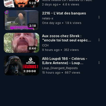
5:29
2 days ago
4.6 k views
2216 - L'état des banques
relais-x
One day ago
1.9 k views
2:18
Aux zozos chez Shrek :
"encule toi tout seul espèce
de mal polish"
CCH
8:44
9 hours ago
352 views
Allô Loupdi 186 - Célérus -
(Libre Antenne) - Loup
Divergent 2026.08.06
Loup_Divergent_Reposts
3:20:08
15 hours ago
667 views