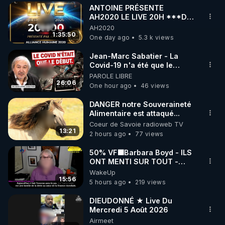
ANTOINE PRÉSENTE
▶ 30 jours gratuit sur l’application de méditation et 
AH2020 LE LIVE 20H ***DU
06/08/2026***
AH2020
de bien-être ENVOL :

1:35:50
One day ago
5.3 k views
Rendez-vous sur 
https://www.envol.app/code
 avec 
le code : REGENERE
Jean-Marc Sabatier - La
Covid-19 n'a été que le
début - L'ARN messager
PAROLE LIBRE
jusqu où ira-t-il ?
26:06
One hour ago
46 views
DANGER notre Souveraineté
Alimentaire est attaqué...
Coeur de Savoie radioweb TV
13:21
2 hours ago
77 views
50% VF🟩Barbara Boyd - ILS
ONT MENTI SUR TOUT -
Jocelyne Traduction
WakeUp
15:56
5 hours ago
219 views
DIEUDONNÉ ★ Live Du
Mercredi 5 Août 2026
Airmeet