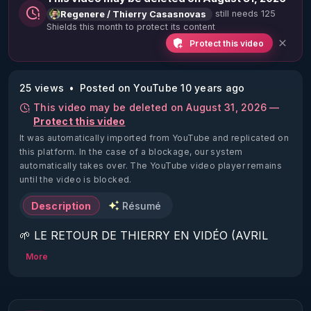
still needs 125
Regenere / Thierry Casasnovas
Shields this month to protect its content
Protect this video
25 views
Posted on YouTube 10 years ago
This video may be deleted on August 31, 2026 —
Protect this video
It was automatically imported from YouTube and replicated on
this platform.
In the case of a blockage, our system
automatically takes over. The YouTube video player remains
until the video is blocked.
Description
Résumé
🌱 LE RETOUR DE THIERRY EN VIDÉO (AVRIL 
2022)!

More
Découvrez la saison 2 des vidéos sur le nouveau 
https://www.rgnr.fr/presentation.html