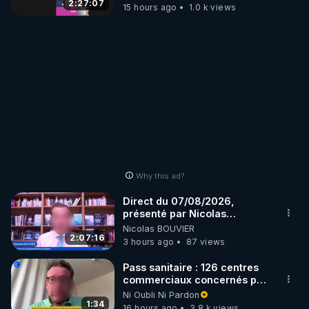
2:27:07
15 hours ago
1.0 k views
Why this ad?
Direct du 07/08/2026,
présenté par Nicolas
BOUVIER
Nicolas BOUVIER
2:07:16
3 hours ago
87 views
Pass sanitaire : 126 centres
commerciaux concernés par
l'obligation dans toute la
Ni Oubli Ni Pardon
France
1:34
16 hours ago
3.8 k views