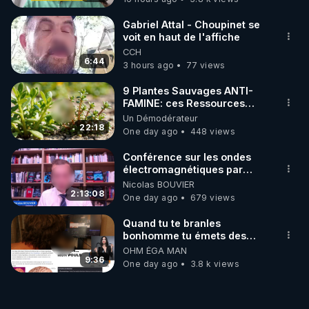
Gabriel Attal - Choupinet se
voit en haut de l'affiche
CCH
6:44
3 hours ago
77 views
9 Plantes Sauvages ANTI-
FAMINE: ces Ressources
NUTRITIVES&MéDICINALES"gratuite
Un Démodérateur
JARDIN&des Haies
22:18
One day ago
448 views
Conférence sur les ondes
électromagnétiques par
Grégoire Caustru et Bart de
Nicolas BOUVIER
Wever !
2:13:08
One day ago
679 views
Quand tu te branles
bonhomme tu émets des
ondes ils ont juste omis de
OHM ÉGA MAN
t'expliquer
9:36
One day ago
3.8 k views