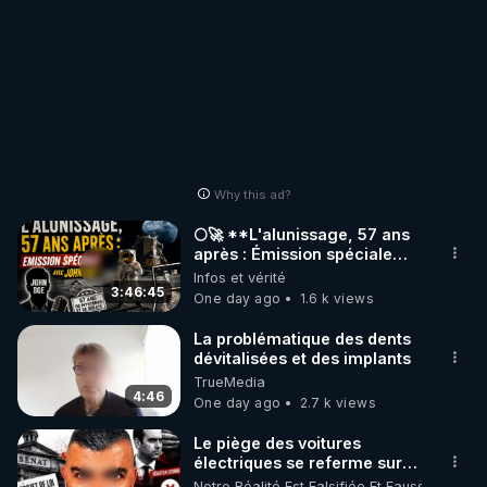
Why this ad?
🌕🚀 **L'alunissage, 57 ans
après : Émission spéciale
avec John Doe !** 👨 🚀✨
Infos et vérité
3:46:45
One day ago
1.6 k views
La problématique des dents
dévitalisées et des implants
TrueMedia
4:46
One day ago
2.7 k views
Le piège des voitures
électriques se referme sur
les usagers !
Notre Réalité Est Falsifiée Et Fausse