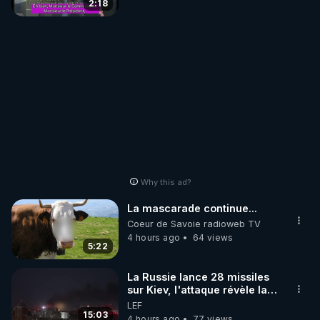
2:18
Why this ad?
La mascarade continue...
Coeur de Savoie radioweb TV
4 hours ago
64 views
5:22
La Russie lance 28 missiles
sur Kiev, l'attaque révèle la
faiblesse de Kiev
LEF
15:03
4 hours ago
77 views