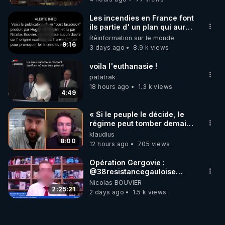
Les incendies en France font
ils partie d' un plan qui aurait
débuté le 11 septembre 2001
Réinformation sur le monde
?
9:16
3 days ago
8.9 k views
voila l'euthanasie !
patatrak
18 hours ago
1.3 k views
4:49
« Si le peuple le décide, le
régime peut tomber demain !
»
klaudius
8:00
12 hours ago
705 views
Opération Gergovie :
‪@38resistancegauloise‬
‪@MarionSigautOfficiel‬
Nicolas BOUVIER
‪@gladysriifard5710‬ Laëtitia
2:25:21
2 days ago
1.5 k views