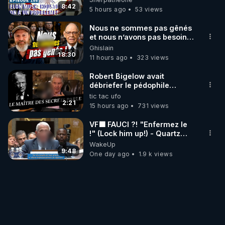
8:42
5 hours ago
53 views
Nous ne sommes pas gênés
et nous n’avons pas besoin
de nous excuser ! #jw
Ghislain
#jehovah #collegecentral
18:30
11 hours ago
323 views
Robert Bigelow avait
débriefer le pédophile
génocidaire de donald j
tic tac ufo
trump
2:21
15 hours ago
731 views
VF🟩 FAUCI ?! "Enfermez le
!" (Lock him up!) - Quartz
Traduction
WakeUp
9:48
One day ago
1.9 k views