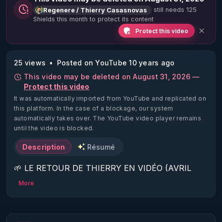
still needs 125
Regenere / Thierry Casasnovas
Shields this month to protect its content
Protect this video
25 views
Posted on YouTube 10 years ago
This video may be deleted on August 31, 2026 —
Protect this video
It was automatically imported from YouTube and replicated on
this platform.
In the case of a blockage, our system
automatically takes over. The YouTube video player remains
until the video is blocked.
Description
Résumé
🌱 LE RETOUR DE THIERRY EN VIDÉO (AVRIL 
2022)!

More
Découvrez la saison 2 des vidéos sur le nouveau 
https://www.rgnr.fr/presentation.html