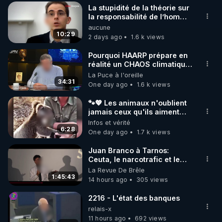
La stupidité de la théorie sur
▶ 30 jours gratuit sur l’application de méditation et 
la responsabilité de l’homme
concernant le dioxyde de
aucune
de bien-être ENVOL :

carbone.
10:29
2 days ago
1.6 k views
Rendez-vous sur 
https://www.envol.app/code
 avec 
le code : REGENERE
Pourquoi HAARP prépare en
réalité un CHAOS climatique,
on répond
La Puce à l'oreille
34:31
One day ago
1.6 k views
🐾💖 Les animaux n'oublient
jamais ceux qu'ils aiment…
🥹❤️
Infos et vérité
6:28
One day ago
1.7 k views
Juan Branco à Tarnos:
Ceuta, le narcotrafic et le
pouvoir en France
La Revue De Brêle
1:45:43
14 hours ago
305 views
2216 - L'état des banques
relais-x
11 hours ago
692 views