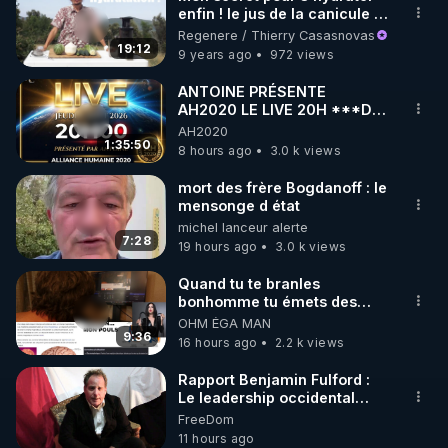
enfin ! le jus de la canicule -
🌱 INSTAGRAM

www.regenere.org
Regenere / Thierry Casasnovas
19:12
9 years ago
972 views
https://www.instagram.com/rdlr_thierrycasasnovas/
http://rgnr.li/instagram
ANTOINE PRÉSENTE
AH2020 LE LIVE 20H ***DU
06/08/2026***
AH2020
🌱 LA NEWSLETTER

1:35:50
8 hours ago
3.0 k views
Pour ne pas rater l’actualité RGNR (stages, 
mort des frère Bogdanoff : le
mensonge d état
http://rgnr.li/news
michel lanceur alerte
7:28
19 hours ago
3.0 k views
🌱 VIDÉOS NON CENSURÉES SUR ODYSEE 

Toutes les vidéos Youtube sont aussi sur la 
Quand tu te branles
bonhomme tu émets des
ondes ils ont juste omis de
OHM ÉGA MAN
http://rgnr.li/odysee
t'expliquer
9:36
16 hours ago
2.2 k views
🌱 LES STAGES EN PRÉSENTIEL

Rapport Benjamin Fulford :
Le leadership occidental
dysfonctionnel s’enfonce
FreeDom
http://rgnr.li/stages
dans une spirale infernale
11 hours ago