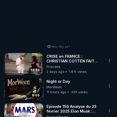
Why this ad?
CRISE en FRANCE :
CHRISTIAN COTTEN FAIT
une étrange découverte
Priscane
12:55
2 days ago
1.6 k views
Night or Day
MorWeen
11 hours ago
335 views
6:05
Episode 156 Analyse du 23
février 2025 Elon Musk :
Houston , on a un problème !
Sherpatheone