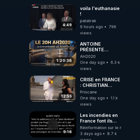
voila l'euthanasie
!
patatrak
4:49
9 hours ago
796
views
ANTOINE
PRÉSENTE
AH2020 LE LIVE
AH2020
20H ***DU
1:20:36
One day ago
6.3 k
04/08/2026***
views
📷LE GRAND
RÉVEIL EST EN
CRISE en FRANCE
MARCHE 📷
: CHRISTIAN
COTTEN FAIT une
Priscane
étrange
12:55
One day ago
1.1 k
découverte
views
Les incendies en
France font ils
partie d' un plan
Réinformation sur le monde
qui aurait débuté
9:16
3 days ago
8.7 k
le 11 septembre
views