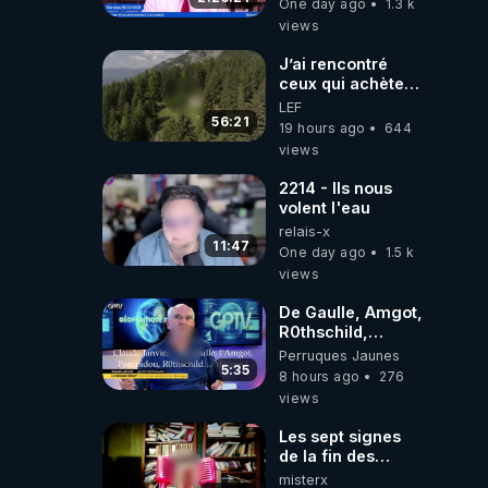
One day ago
1.3 k
‪@gladysriifard5710‬
views
Laëtitia
J’ai rencontré
ceux qui achètent
des bunkers pour
LEF
survivre à la fin
56:21
19 hours ago
644
du monde
views
2214 - Ils nous
volent l'eau
relais-x
11:47
One day ago
1.5 k
views
De Gaulle, Amgot,
R0thschild,
Macron &
Perruques Jaunes
Pompidou…
5:35
8 hours ago
276
Macron Claude
views
Janvier, GPTV, 18
X 2024
Les sept signes
de la fin des
temps selon
misterx