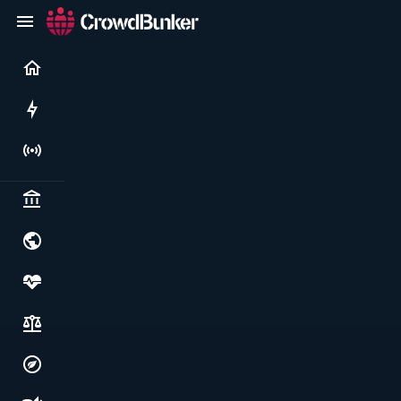
Current
Rushes
Live
Politics & institutions
World & geopolitics
Health, food & wellbeing
Society, justice & freedoms
Economy, environment & technology