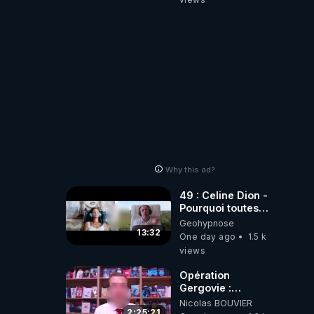
2001 ?
Why this ad?
49 : Celine Dion -
Pourquoi toutes
ces rumeurs ?
Geohypnose
Enquête sous
13:32
One day ago
1.5 k
hypnose
views
Opération
Gergovie :
‪@38resistancegauloise‬
Nicolas BOUVIER
‪@MarionSigautOfficiel‬
2:25:21