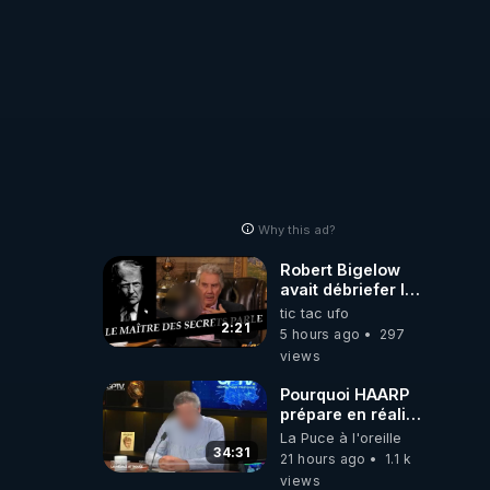
Why this ad?
Robert Bigelow
avait débriefer le
pédophile
tic tac ufo
génocidaire de
2:21
5 hours ago
297
donald j trump
views
Pourquoi HAARP
prépare en réalité
un CHAOS
La Puce à l'oreille
climatique, on
34:31
21 hours ago
1.1 k
répond
views