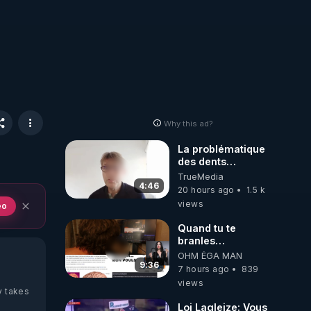
Why this ad?
La problématique
des dents
dévitalisées et
TrueMedia
des implants
4:46
20 hours ago
1.5 k
views
eo
Quand tu te
branles
bonhomme tu
OHM ÉGA MAN
émets des ondes
9:36
7 hours ago
839
ils ont juste omis
views
de t'expliquer
y takes
Loi Lagleize: Vous