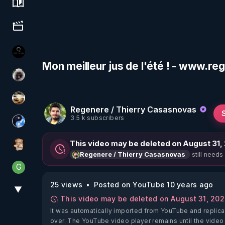
Science, history & spirituality
Culture, media & entertainment
La vérité
Mon meilleur jus de l'été ! - www.re
Priscane
patatrak
Regenere / Thierry Casasnovas
3.5 k subscribers
Chercheur de vérité
This video may be deleted on August 31,
DataCenter
still needs
Regenere / Thierry Casasnovas
G
Generousbear
25 views
Posted on YouTube 10 years ago
▼
View More
This video may be deleted on August 31, 20
It was automatically imported from YouTube and replica
over. The YouTube video player remains until the video