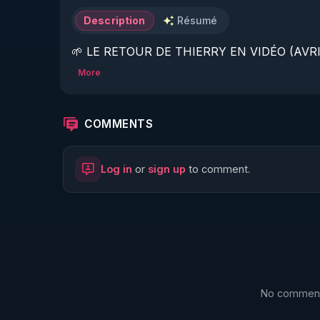
Description
Résumé
🌱 LE RETOUR DE THIERRY EN VIDÉO (AVRIL
More
https://www.rgnr.fr/presentation.html
🌱 LE MAGAZINE RÉGÉNÈRE 

COMMENTS
http://rgnr.li/ymag
Log in
or
sign up
to comment.
🌱 LA BOUTIQUE DU MAGAZINE

https://boutique.magazine-regenere.fr/
🌱 FIL TELEGRAM

https://t.me/rgnr_fr
No comments