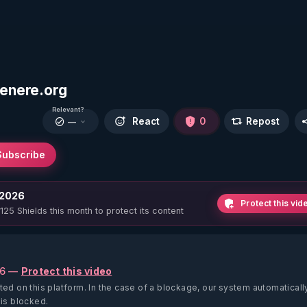
genere.org
Relevant?
React
0
Repost
—
Subscribe
 2026
Protect this vid
 125 Shields this month to protect its content
26 —
Protect this video
ted on this platform.
In the case of a blockage, our system automaticall
 is blocked.