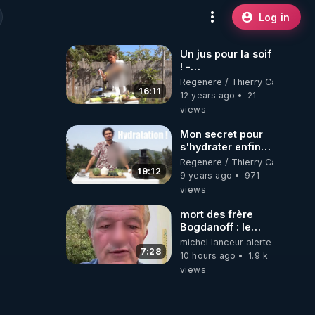
Log in
Un jus pour la soif
! -
www.regenere.org
Regenere / Thierry Casasnova
16:11
12 years ago
21
views
Mon secret pour
s'hydrater enfin !
le jus de la
Regenere / Thierry Casasnova
canicule -
19:12
9 years ago
971
www.regenere.org
views
mort des frère
Bogdanoff : le
mensonge d état
michel lanceur alerte
7:28
10 hours ago
1.9 k
views