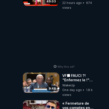
l’intervenant
49:03
22 hours ago
674
views
Why this ad?
VF🟩 FAUCI ?!
"Enfermez le !"
(Lock him up!) -
WakeUp
Quartz Traduction
9:48
One day ago
1.8 k
views
« Fermeture de
vos comptes en