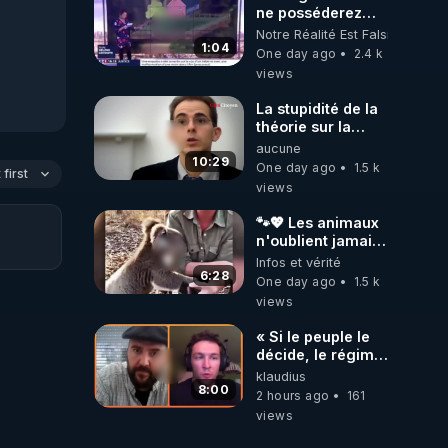
ne posséderez
plus rien et vous
Notre Réalité Est Falsifiée Et F
serez heureux !
1:04
One day ago
2.4 k
views
La stupidité de la
théorie sur la
responsabilité de
aucune
l’homme
10:29
One day ago
1.5 k
first
concernant le
views
dioxyde de
carbone.
🐾💖 Les animaux
n'oublient jamais
ceux qu'ils
Infos et vérité
aiment… 🥹❤️
6:28
One day ago
1.5 k
views
« Si le peuple le
décide, le régime
peut tomber
klaudius
demain ! »
8:00
2 hours ago
161
views