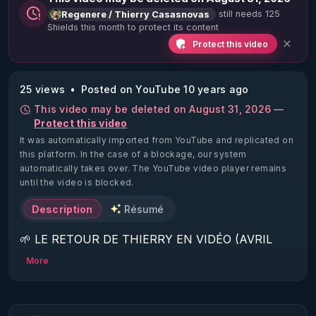
still needs 125
Regenere / Thierry Casasnovas
Shields this month to protect its content
Protect this video
25 views
Posted on YouTube 10 years ago
This video may be deleted on August 31, 2026 —
Protect this video
It was automatically imported from YouTube and replicated on
this platform.
In the case of a blockage, our system
automatically takes over. The YouTube video player remains
until the video is blocked.
Description
Résumé
🌱 LE RETOUR DE THIERRY EN VIDÉO (AVRIL 
2022)!

More
Découvrez la saison 2 des vidéos sur le nouveau 
https://www.rgnr.fr/presentation.html