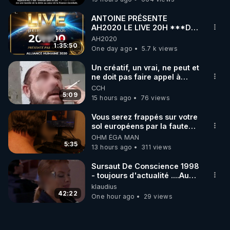
ANTOINE PRÉSENTE
AH2020 LE LIVE 20H ***DU
06/08/2026***
AH2020
1:35:50
One day ago
5.7 k views
Un créatif, un vrai, ne peut et
ne doit pas faire appel à
l'intelligence artificielle
CCH
5:09
15 hours ago
76 views
Vous serez frappés sur votre
sol européens par la faute
des dirigeants qui s'en
OHM ÉGA MAN
mettent dans le nez
5:35
13 hours ago
311 views
Sursaut De Conscience 1998
- toujours d'actualité ....Au
Dela Du Réel
klaudius
42:22
One hour ago
29 views