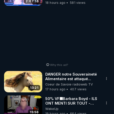
2:07:16
18 hours ago
581 views
Why this ad?
DANGER notre Souveraineté
Alimentaire est attaqué...
Coeur de Savoie radioweb TV
13:21
17 hours ago
407 views
50% VF🟩Barbara Boyd - ILS
ONT MENTI SUR TOUT -
Jocelyne Traduction
WakeUp
15:56
19 hours ago
664 views