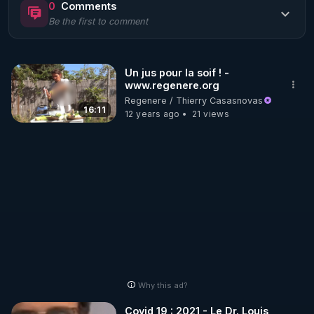
0
Comments
Be the first to comment
🌱 LE MAGAZINE RÉGÉNÈRE 

http://rgnr.li/ymag
Un jus pour la soif ! -
www.regenere.org
🌱 LA BOUTIQUE DU MAGAZINE

Regenere / Thierry Casasnovas
Pour obtenir les anciens numéros que vous avez 
16:11
12 years ago
21 views
https://boutique.magazine-regenere.fr/
🌱 FIL TELEGRAM

Écoutez les podcasts gratuits de Thierry et les 
https://t.me/rgnr_fr
🌱 FACEBOOK

Why this ad?
http://rgnr.li/facebook
Covid 19 : 2021 - Le Dr. Louis