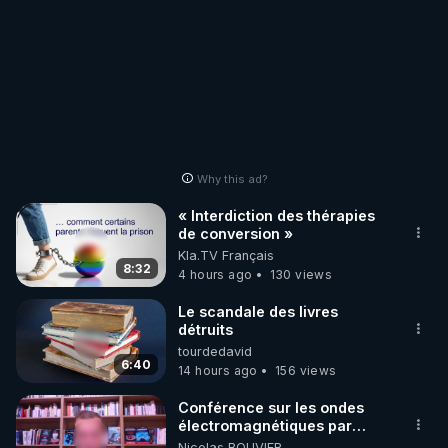
Why this ad?
« Interdiction des thérapies
de conversion »
Kla.TV Français
8:32
4 hours ago
130 views
Le scandale des livres
détruits
tourdedavid
6:40
14 hours ago
156 views
Conférence sur les ondes
électromagnétiques par
Grégoire Caustru et Bart de
Nicolas BOUVIER