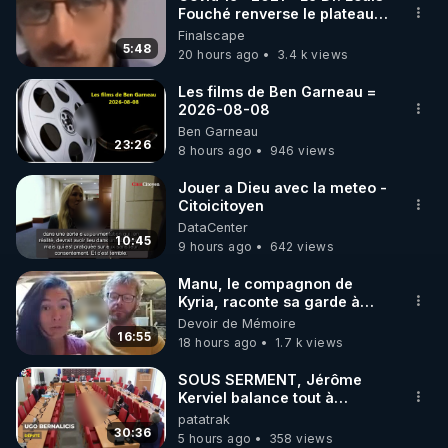
Fouché renverse le plateau
🌱 INSTAGRAM

de CNews !
Finalscape
5:48
20 hours ago
3.4 k views
https://www.instagram.com/rdlr_thierrycasasnovas/
http://rgnr.li/instagram
Les films de Ben Garneau =
2026-08-08
Ben Garneau
🌱 LA NEWSLETTER

23:26
8 hours ago
946 views
Pour ne pas rater l’actualité RGNR (stages, 
Jouer a Dieu avec la meteo -
Citoicitoyen
http://rgnr.li/news
DataCenter
10:45
9 hours ago
642 views
🌱 VIDÉOS NON CENSURÉES SUR ODYSEE 

Toutes les vidéos Youtube sont aussi sur la 
Manu, le compagnon de
Kyria, raconte sa garde à
vue musclée. PARTAGEZ!
Devoir de Mémoire
http://rgnr.li/odysee
16:55
18 hours ago
1.7 k views
🌱 LES STAGES EN PRÉSENTIEL

SOUS SERMENT, Jérôme
Kerviel balance tout à
l'Assemblée !
patatrak
http://rgnr.li/stages
30:36
5 hours ago
358 views