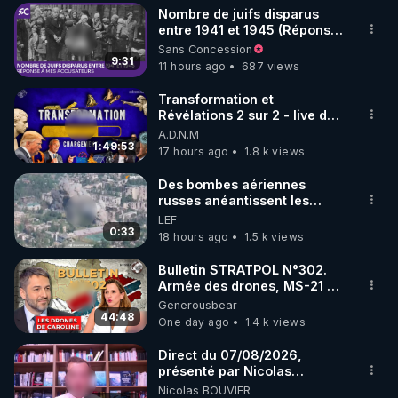
Nombre de juifs disparus
▶ 30 jours gratuit sur l’application de méditation et 
entre 1941 et 1945 (Réponse
à mes accusateurs)
Sans Concession
de bien-être ENVOL :

9:31
11 hours ago
687 views
Rendez-vous sur 
https://www.envol.app/code
 avec 
le code : REGENERE
Transformation et
Révélations 2 sur 2 - live du
07/08/26
A.D.N.M
1:49:53
17 hours ago
1.8 k views
Des bombes aériennes
russes anéantissent les
centres de contrôle de
LEF
drones de 3 brigades
0:33
18 hours ago
1.5 k views
ukrainienne
Bulletin STRATPOL N°302.
Armée des drones, MS-21 en
série, missiles coréens.
Generousbear
07.08.2026.
44:48
One day ago
1.4 k views
Direct du 07/08/2026,
présenté par Nicolas
BOUVIER
Nicolas BOUVIER