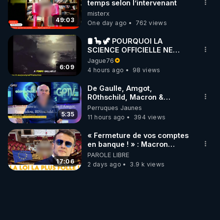
temps selon l’intervenant
misterx
49:03
One day ago
762 views
🛢 🦕 🦖 POURQUOI LA
SCIENCE OFFICIELLE NE
CONNAÎT-ELLE PAS LA VRAIE
Jague76
ORIGINE DU PÉTROLE ?
6:09
4 hours ago
98 views
De Gaulle, Amgot,
R0thschild, Macron &
Pompidou… Macron Claude
Perruques Jaunes
Janvier, GPTV, 18 X 2024
5:35
11 hours ago
394 views
« Fermeture de vos comptes
en banque ! » : Macron
impose une loi folle !
PAROLE LIBRE
17:06
2 days ago
3.9 k views