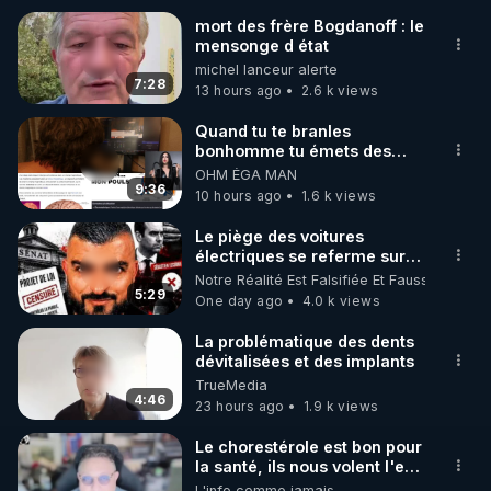
mort des frère Bogdanoff : le
mensonge d état
🌱 INSTAGRAM

michel lanceur alerte
7:28
13 hours ago
2.6 k views
https://www.instagram.com/rdlr_thierrycasasnovas/
http://rgnr.li/instagram
Quand tu te branles
bonhomme tu émets des
ondes ils ont juste omis de
OHM ÉGA MAN
🌱 LA NEWSLETTER

t'expliquer
9:36
10 hours ago
1.6 k views
Pour ne pas rater l’actualité RGNR (stages, 
Le piège des voitures
électriques se referme sur
http://rgnr.li/news
les usagers !
Notre Réalité Est Falsifiée Et Fausse
5:29
One day ago
4.0 k views
🌱 VIDÉOS NON CENSURÉES SUR ODYSEE 

Toutes les vidéos Youtube sont aussi sur la 
La problématique des dents
dévitalisées et des implants
TrueMedia
http://rgnr.li/odysee
4:46
23 hours ago
1.9 k views
🌱 LES STAGES EN PRÉSENTIEL

Le chorestérole est bon pour
la santé, ils nous volent l'eau
! 😒🤢😡
L'info comme jamais