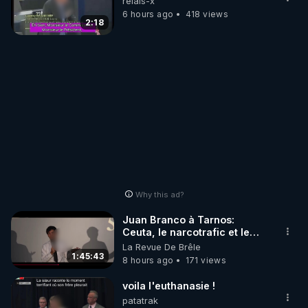
relais-x
6 hours ago
418 views
2:18
Why this ad?
Juan Branco à Tarnos:
Ceuta, le narcotrafic et le
pouvoir en France
La Revue De Brêle
1:45:43
8 hours ago
171 views
voila l'euthanasie !
patatrak