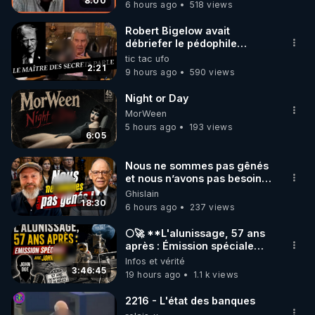
8:00
6 hours ago
518 views
code : REGENERE10

Robert Bigelow avait
▶ 30 jours gratuit sur l’application de méditation et 
débriefer le pédophile
génocidaire de donald j
tic tac ufo
de bien-être ENVOL :

trump
2:21
9 hours ago
590 views
Rendez-vous sur 
https://www.envol.app/code
 avec 
le code : REGENERE
Night or Day
MorWeen
5 hours ago
193 views
6:05
Nous ne sommes pas gênés
et nous n’avons pas besoin
de nous excuser ! #jw
Ghislain
#jehovah #collegecentral
18:30
6 hours ago
237 views
🌕🚀 **L'alunissage, 57 ans
après : Émission spéciale
avec John Doe !** 👨 🚀✨
Infos et vérité
3:46:45
19 hours ago
1.1 k views
2216 - L'état des banques