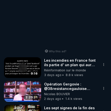
Why this ad?
Les incendies en France font
ils partie d' un plan qui aurait
débuté le 11 septembre 2001
Réinformation sur le monde
?
9:16
3 days ago
8.8 k views
Opération Gergovie :
‪@38resistancegauloise‬
‪@MarionSigautOfficiel‬
Nicolas BOUVIER
‪@gladysriifard5710‬ Laëtitia
2:25:21
2 days ago
1.4 k views
Les sept signes de la fin des