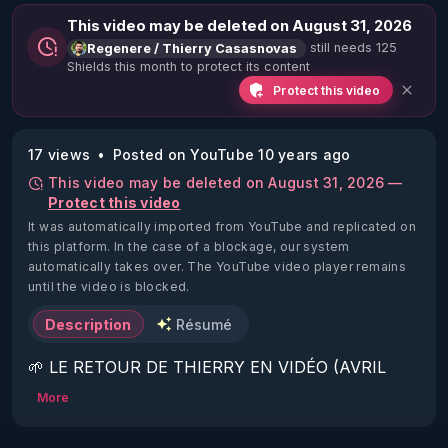
This video may be deleted on August 31, 2026
still needs 125
Regenere / Thierry Casasnovas
Shields this month to protect its content
Protect this video
17 views
Posted on YouTube 10 years ago
This video may be deleted on August 31, 2026 —
Protect this video
It was automatically imported from YouTube and replicated on
this platform.
In the case of a blockage, our system
automatically takes over. The YouTube video player remains
until the video is blocked.
Description
Résumé
🌱 LE RETOUR DE THIERRY EN VIDÉO (AVRIL 
2022)!

More
Découvrez la saison 2 des vidéos sur le nouveau 