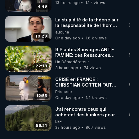
13 hours ago
1.1 k views
4:49
La stupidité de la théorie sur
la responsabilité de l’homme
concernant le dioxyde de
aucune
carbone.
10:29
One day ago
1.6 k views
9 Plantes Sauvages ANTI-
FAMINE: ces Ressources
NUTRITIVES&MéDICINALES"gratuite
Un Démodérateur
JARDIN&des Haies
22:18
3 hours ago
74 views
CRISE en FRANCE :
CHRISTIAN COTTEN FAIT
une étrange découverte
Priscane
12:55
One day ago
1.4 k views
J’ai rencontré ceux qui
achètent des bunkers pour
survivre à la fin du monde
LEF
56:21
22 hours ago
807 views