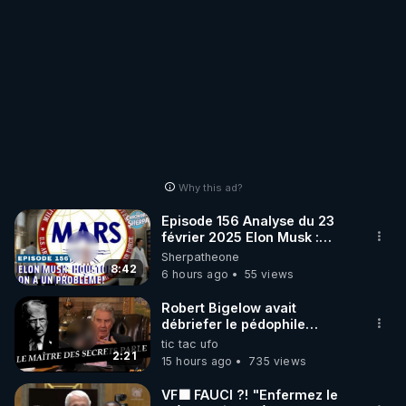
Why this ad?
Episode 156 Analyse du 23
février 2025 Elon Musk :
Houston , on a un problème !
Sherpatheone
8:42
6 hours ago
55 views
Robert Bigelow avait
débriefer le pédophile
génocidaire de donald j
tic tac ufo
trump
2:21
15 hours ago
735 views
VF🟩 FAUCI ?! "Enfermez le