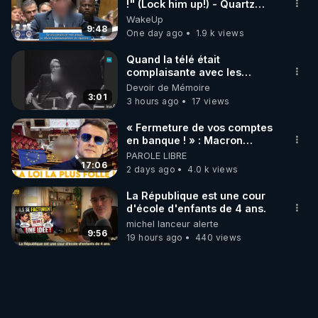
!" (Lock him up!) - Quartz
Traduction
WakeUp
9:48
One day ago
1.9 k views
Quand la télé était
complaisante avec les
pédophiles
Devoir de Mémoire
3:01
3 hours ago
17 views
« Fermeture de vos comptes
en banque ! » : Macron
impose une loi folle !
PAROLE LIBRE
17:06
2 days ago
4.0 k views
La République est une cour
d'école d'enfants de 4 ans.
michel lanceur alerte
9:56
19 hours ago
440 views