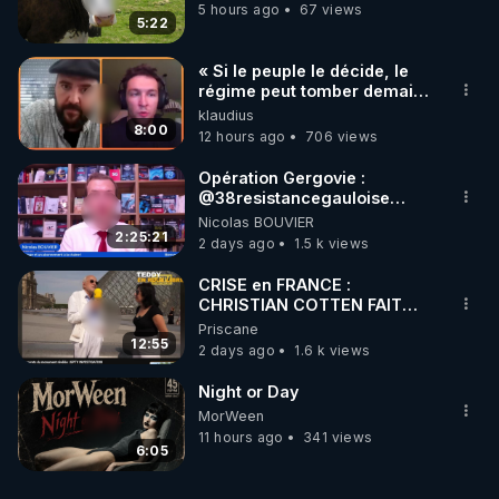
5 hours ago
67 views
5:22
« Si le peuple le décide, le
régime peut tomber demain !
»
klaudius
8:00
12 hours ago
706 views
Opération Gergovie :
‪@38resistancegauloise‬
‪@MarionSigautOfficiel‬
Nicolas BOUVIER
‪@gladysriifard5710‬ Laëtitia
2:25:21
2 days ago
1.5 k views
CRISE en FRANCE :
CHRISTIAN COTTEN FAIT
une étrange découverte
Priscane
12:55
2 days ago
1.6 k views
Night or Day
MorWeen
11 hours ago
341 views
6:05