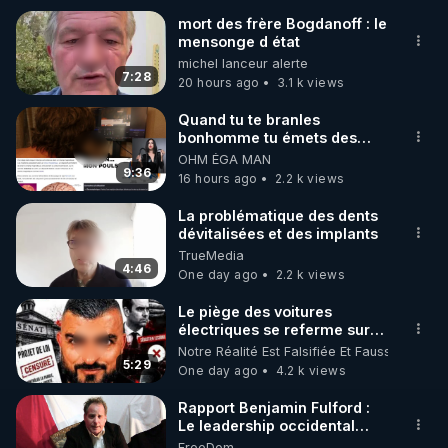
mort des frère Bogdanoff : le
mensonge d état
🌱 INSTAGRAM

michel lanceur alerte
7:28
20 hours ago
3.1 k views
https://www.instagram.com/rdlr_thierrycasasnovas/
http://rgnr.li/instagram
Quand tu te branles
bonhomme tu émets des
ondes ils ont juste omis de
OHM ÉGA MAN
🌱 LA NEWSLETTER

t'expliquer
9:36
16 hours ago
2.2 k views
Pour ne pas rater l’actualité RGNR (stages, 
La problématique des dents
dévitalisées et des implants
http://rgnr.li/news
TrueMedia
4:46
One day ago
2.2 k views
🌱 VIDÉOS NON CENSURÉES SUR ODYSEE 

Toutes les vidéos Youtube sont aussi sur la 
Le piège des voitures
électriques se referme sur
les usagers !
Notre Réalité Est Falsifiée Et Fausse
http://rgnr.li/odysee
5:29
One day ago
4.2 k views
🌱 LES STAGES EN PRÉSENTIEL

Rapport Benjamin Fulford :
Le leadership occidental
dysfonctionnel s’enfonce
FreeDom