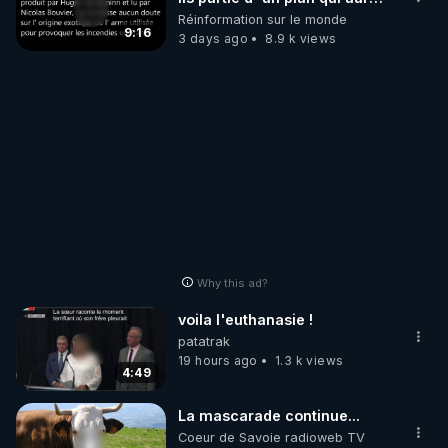
débuté le 11 septembre 2001
Réinformation sur le monde
?
9:16
3 days ago
8.9 k views
Why this ad?
voila l'euthanasie !
patatrak
19 hours ago
1.3 k views
4:49
La mascarade continue...
Coeur de Savoie radioweb TV