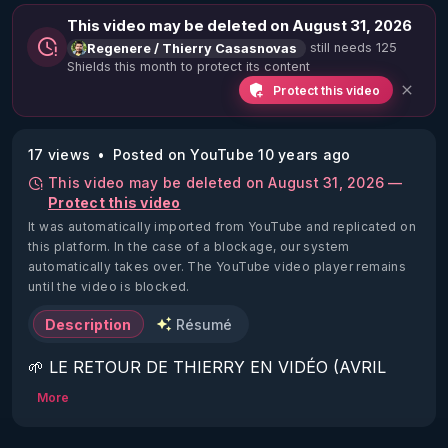
This video may be deleted on August 31, 2026
still needs 125
Regenere / Thierry Casasnovas
Shields this month to protect its content
Protect this video
17 views
Posted on YouTube 10 years ago
This video may be deleted on August 31, 2026 —
Protect this video
It was automatically imported from YouTube and replicated on
this platform.
In the case of a blockage, our system
automatically takes over. The YouTube video player remains
until the video is blocked.
Description
Résumé
🌱 LE RETOUR DE THIERRY EN VIDÉO (AVRIL 
2022)!

More
Découvrez la saison 2 des vidéos sur le nouveau 