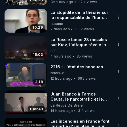
3:46:45
One day ago
1.2 k views
code : REGENERE10

La stupidité de la théorie sur
▶ 30 jours gratuit sur l’application de méditation et 
la responsabilité de l’homme
concernant le dioxyde de
aucune
de bien-être ENVOL :

carbone.
10:29
2 days ago
1.6 k views
Rendez-vous sur 
https://www.envol.app/code
 avec 
le code : REGENERE
La Russie lance 28 missiles
sur Kiev, l'attaque révèle la
faiblesse de Kiev
LEF
15:03
4 hours ago
85 views
2216 - L'état des banques
relais-x
12 hours ago
695 views
2:18
Juan Branco à Tarnos:
Ceuta, le narcotrafic et le
pouvoir en France
La Revue De Brêle
1:45:43
14 hours ago
311 views
Les incendies en France font
ils partie d' un plan qui aurait