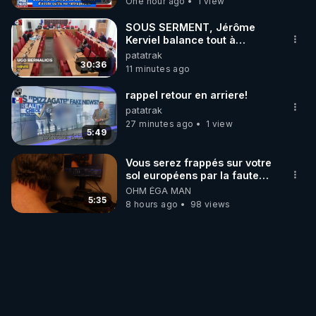
One hour ago
1 view
SOUS SERMENT, Jérôme
Kerviel balance tout à
l'Assemblée !.0.00-
patatrak
30:36
11 minutes ago
rappel retour en arriere!
patatrak
27 minutes ago
1 view
5:49
Vous serez frappés sur votre
sol européens par la faute
des dirigeants qui s'en
OHM ÉGA MAN
mettent dans le nez
5:35
8 hours ago
98 views