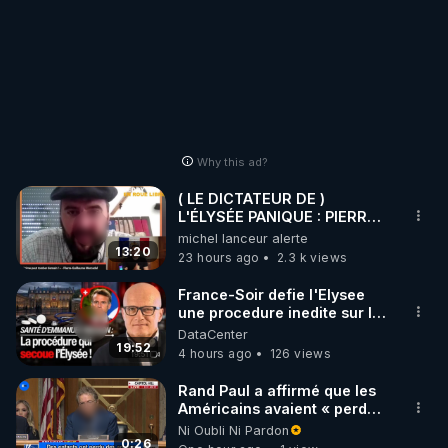
Why this ad?
( LE DICTATEUR DE )
L'ÉLYSÉE PANIQUE : PIERRE
GUILLAUME MERCADAL
michel lanceur alerte
BALANCE TOUT
13:20
23 hours ago
2.3 k views
France-Soir defie l'Elysee
une procedure inedite sur la
sante du president - Nexus
DataCenter
19:52
4 hours ago
126 views
Rand Paul a affirmé que les
Américains avaient « perdu
la liberté » de décider pour
Ni Oubli Ni Pardon
leur corps
0:26