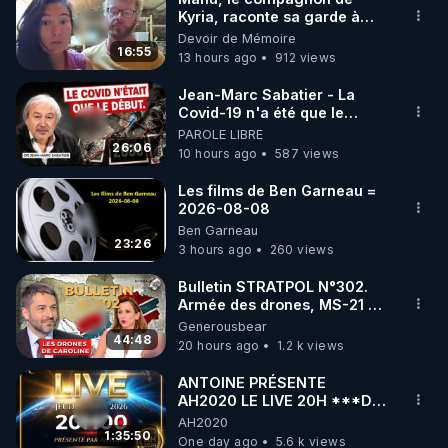
Kyria, raconte sa garde à
ma chaîne privée (ici) : 
vue musclée. PARTAGEZ!
Devoir de Mémoire
https://formations.emergences.net/iln0002-
16:55
13 hours ago
912 views
chaineprivee
Jean-Marc Sabatier - La
Covid-19 n'a été que le
Les groupes déjà existants sur Solidarita.net :

début - L'ARNm & l'ARNm-aa
PAROLE LIBRE
— groupe CDL104 - Droits fondamentaux : 
jusqu où auront-t-il ?
26:06
10 hours ago
587 views
https://solidarita.net/CDL104
— groupe CDL105 - Droit du travail et COVID : 
Les films de Ben Garneau =
2026-08-08
https://solidarita.net/CDL105
Ben Garneau
— groupe CDL106 - Scolarité et vaccination : 
23:26
3 hours ago
260 views
https://solidarita.net/CDL106
— groupe CDL107 - Pros de santé et vaccination : 
Bulletin STRATPOL N°302.
Armée des drones, MS-21 en
https://solidarita.net/CDL107
série, missiles coréens.
Generousbear
07.08.2026.
44:48
20 hours ago
1.2 k views
— groupe Humour, arme de destruction massive : 
https://solidarita.net/cdl-humour
ANTOINE PRÉSENTE
AH2020 LE LIVE 20H ***DU
06/08/2026***
AH2020
— groupe CDL-France - Mensonges criminels : 
1:35:50
One day ago
5.6 k views