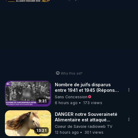
https://solidarita.net/CDL-France-mensonges
— groupe CDL-Belgique - Mensonges criminels : 
https://solidarita.net/CDL-Belgique-mensonges
— groupe CDL-Suisse - Mensonges criminels : 
https://solidarita.net/CDL-Suisse-mensonges
— groupe CDL-Québec - Mensonges criminels : 
https://solidarita.net/CDL-Quebec-mensonges
— groupe CDL-Luxembourg - Mensonges 
criminels : 
https://solidarita.net/CDL-Luxembourg-
mensonges
Why this ad?
Publication de cette vidéo : lundi 25 octobre 2021
Nombre de juifs disparus
entre 1941 et 1945 (Réponse
à mes accusateurs)
Sans Concession
9:31
6 hours ago
173 views
DANGER notre Souveraineté
Alimentaire est attaqué...
Coeur de Savoie radioweb TV
13:21
12 hours ago
301 views