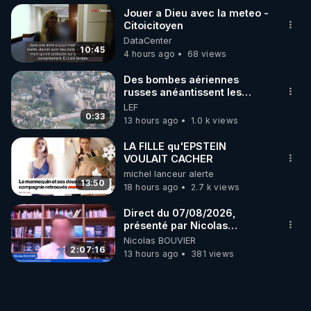
Jouer a Dieu avec la meteo -
Citoicitoyen
DataCenter
10:45
4 hours ago
68 views
Des bombes aériennes
russes anéantissent les
centres de contrôle de
LEF
drones de 3 brigades
0:33
13 hours ago
1.0 k views
ukrainienne
LA FILLE qu'EPSTEIN
VOULAIT CACHER
michel lanceur alerte
13:50
18 hours ago
2.7 k views
Direct du 07/08/2026,
présenté par Nicolas
BOUVIER
Nicolas BOUVIER
2:07:16
13 hours ago
381 views