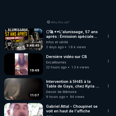
Why this ad?
🌕🚀 **L'alunissage, 57 ans
après : Émission spéciale
avec John Doe !** 👨 🚀✨
Infos et vérité
3:46:45
2 days ago
1.6 k views
Dernière vidéo sur CB
Excaliburnes
22 hours ago
1.3 k views
19:49
Intervention à 5H45 à la
Table de Gaya, chez Kyria et
Manu. 6/08/2026 PARTAGEZ
Devoir de Mémoire
!
11:07
9 hours ago
94 views
Gabriel Attal - Choupinet se
voit en haut de l'affiche