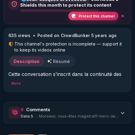
Shields this month to protect its content
Protect this channel
635 views
Posted on CrowdBunker 5 years ago
This channel's protection is incomplete — support it
to keep its videos online
Description
Résumé
Cette conversation s'inscrit dans la continuité des 
deux précédentes consacrées à la survie, avec une 
More
approche cette fois-ci spirituelle. Nous verrons 
comment le réductionnisme techno-scientiste issu 
de la Renaissance a conduit l'humanité dans une 
8
Comments
triple coupure et une triple séparation d'avec le 
Dana S
:
Monsieur, vous-êtes magistral!!! merci de tout cœur, j'avais vraiment besoin d'e...
Monde, d'avec les autres et d'avec soi-même. 
Dans ce sens, on peut mieux comprendre quel est 
LE principal enjeu de toute cette crise préparée 