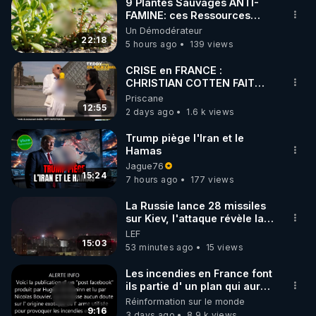
9 Plantes Sauvages ANTI-
FAMINE: ces Ressources
NUTRITIVES&MéDICINALES"gratuite
Un Démodérateur
JARDIN&des Haies
22:18
5 hours ago
139 views
CRISE en FRANCE :
CHRISTIAN COTTEN FAIT
une étrange découverte
Priscane
12:55
2 days ago
1.6 k views
Trump piège l'Iran et le
Hamas
Jague76
15:24
7 hours ago
177 views
La Russie lance 28 missiles
sur Kiev, l'attaque révèle la
faiblesse de Kiev
LEF
15:03
53 minutes ago
15 views
Les incendies en France font
ils partie d' un plan qui aurait
débuté le 11 septembre 2001
Réinformation sur le monde
?
9:16
3 days ago
8.9 k views