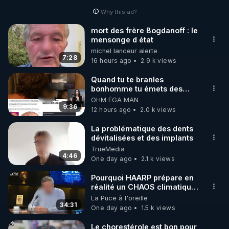
Why this ad?
http://rgnr.li/facebook
mort des frère Bogdanoff : le
mensonge d état
🌱 INSTAGRAM

michel lanceur alerte
7:28
16 hours ago
2.9 k views
https://www.instagram.com/rdlr_thierrycasasnovas/
http://rgnr.li/instagram
Quand tu te branles
bonhomme tu émets des
ondes ils ont juste omis de
OHM ÉGA MAN
🌱 LA NEWSLETTER

t'expliquer
9:36
12 hours ago
2.0 k views
Pour ne pas rater l’actualité RGNR (stages, 
La problématique des dents
dévitalisées et des implants
http://rgnr.li/news
TrueMedia
4:46
One day ago
2.1 k views
🌱 VIDÉOS NON CENSURÉES SUR ODYSEE 

Toutes les vidéos Youtube sont aussi sur la 
Pourquoi HAARP prépare en
réalité un CHAOS climatique,
on répond
La Puce à l'oreille
http://rgnr.li/odysee
34:31
One day ago
1.5 k views
🌱 LES STAGES EN PRÉSENTIEL

Le chorestérole est bon pour