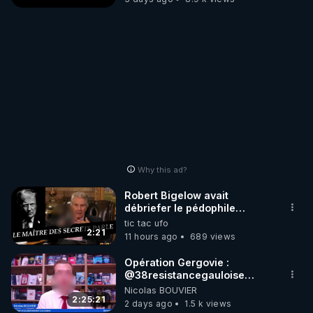
Why this ad?
Robert Bigelow avait
débriefer le pédophile
génocidaire de donald j
tic tac ufo
trump
2:21
11 hours ago
689 views
Opération Gergovie :
‪@38resistancegauloise‬
‪@MarionSigautOfficiel‬
Nicolas BOUVIER
‪@gladysriifard5710‬ Laëtitia
2:25:21
2 days ago
1.5 k views