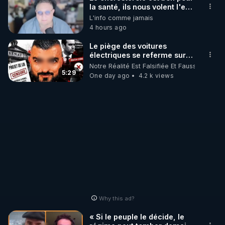
la santé, ils nous volent l'eau
! 😒🤢😡
L'info comme jamais
http://rgnr.li/stages
https://odysee.com/@anonyme:d3/C
4 hours ago
_________

Le piège des voitures
électriques se referme sur
les usagers !
Notre Réalité Est Falsifiée Et Fausse
LES CODES PROMO DES PARTENAIRES

5:29
One day ago
4.2 k views
▶ 10 % de réduction sur toute la boutique 
WARMCOOK (Kuvings) : 

Rendez-vous sur : 
http://rgnr.li/warmcook
 avec le 
code : REGENERE10

▶ 10 % de réduction sur une sélection de produits 
de la boutique VIDYA : 

Rendez-vous sur : 
http://rgnr.li/vidya
 avec le code : 
REGENERE10

Why this ad?
▶ 10 % de réduction sur les extracteurs de la 
« Si le peuple le décide, le