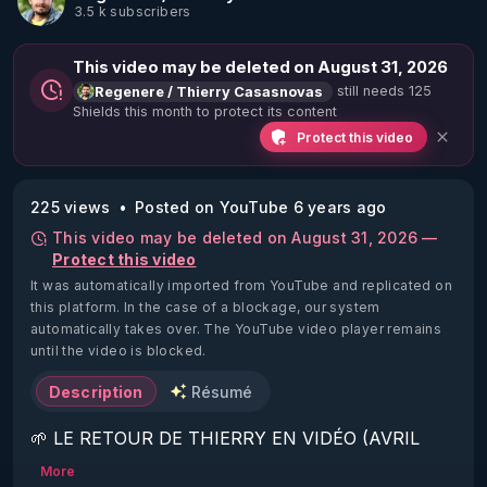
3.5 k subscribers
This video may be deleted on August 31, 2026
still needs 125
Regenere / Thierry Casasnovas
Shields this month to protect its content
Protect this video
225 views
Posted on YouTube 6 years ago
This video may be deleted on August 31, 2026 —
Protect this video
It was automatically imported from YouTube and replicated on
this platform.
In the case of a blockage, our system
automatically takes over. The YouTube video player remains
until the video is blocked.
Description
Résumé
🌱 LE RETOUR DE THIERRY EN VIDÉO (AVRIL 
2022)!

More