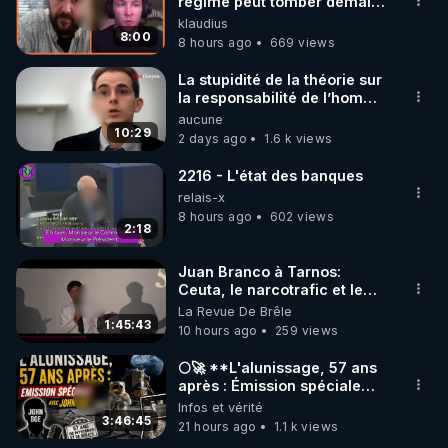
marque SANA : 

régime peut tomber demain !
»
klaudius
Rendez-vous sur 
http://rgnr.li/lechoubrave
 avec le 
8:00
8 hours ago
669 views
code : REGENERE10

La stupidité de la théorie sur
▶ 30 jours gratuit sur l’application de méditation et 
la responsabilité de l’homme
concernant le dioxyde de
aucune
de bien-être ENVOL :

carbone.
10:29
2 days ago
1.6 k views
Rendez-vous sur 
https://www.envol.app/code
 avec 
le code : REGENERE
2216 - L'état des banques
relais-x
8 hours ago
602 views
2:18
Juan Branco à Tarnos:
Ceuta, le narcotrafic et le
pouvoir en France
La Revue De Brêle
1:45:43
10 hours ago
259 views
🌕🚀 **L'alunissage, 57 ans
après : Émission spéciale
avec John Doe !** 👨 🚀✨
Infos et vérité
3:46:45
21 hours ago
1.1 k views