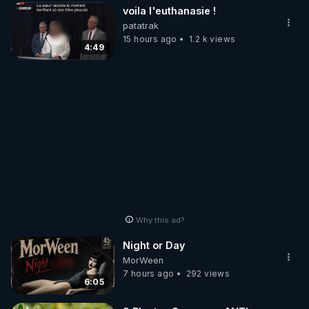
voila l'euthanasie !
patatrak
15 hours ago
1.2 k views
4:49
Why this ad?
Night or Day
MorWeen
7 hours ago
292 views
6:05