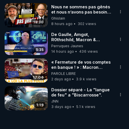
Nous ne sommes pas gênés
et nous n’avons pas besoin
de nous excuser ! #jw
Ghislain
#jehovah #collegecentral
18:30
8 hours ago
302 views
De Gaulle, Amgot,
R0thschild, Macron &
Pompidou… Macron Claude
Perruques Jaunes
Janvier, GPTV, 18 X 2024
5:35
14 hours ago
436 views
« Fermeture de vos comptes
en banque ! » : Macron
impose une loi folle !
PAROLE LIBRE
17:06
2 days ago
3.9 k views
Dossier séparé - La "langue
de feu" a "Biscarrosse".
JNN
1:19
3 days ago
5.1 k views