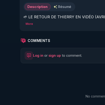
Description
Résumé
🌱 LE RETOUR DE THIERRY EN VIDÉO (AVRIL
More
https://www.rgnr.fr/presentation.html
🌱 LE MAGAZINE RÉGÉNÈRE 

COMMENTS
http://rgnr.li/ymag
Log in
or
sign up
to comment.
🌱 LA BOUTIQUE DU MAGAZINE

https://boutique.magazine-regenere.fr/
🌱 FIL TELEGRAM

https://t.me/rgnr_fr
No comments