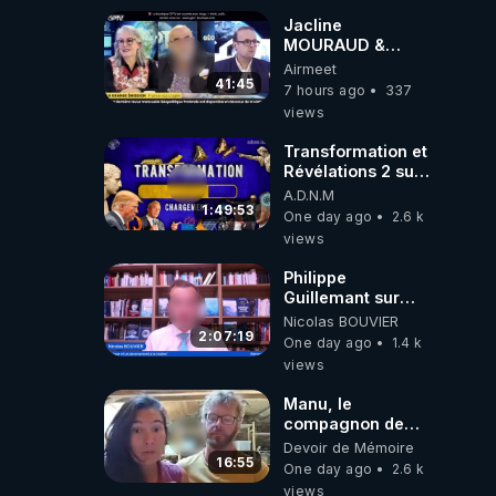
Jacline
MOURAUD &
Pierre
Airmeet
JOVANOVIC ★
41:45
7 hours ago
337
Factures
views
Impayées : Où Est
Passé Le Pognon
Transformation et
?
Révélations 2 sur
2 - live du
A.D.N.M
07/08/26
1:49:53
One day ago
2.6 k
views
Philippe
Guillemant sur
l’IA, la conscience
Nicolas BOUVIER
et les OVNI
2:07:19
One day ago
1.4 k
views
Manu, le
compagnon de
Kyria, raconte sa
Devoir de Mémoire
garde à vue
16:55
One day ago
2.6 k
musclée.
views