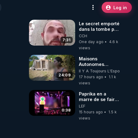
Log in
Le secret emporté
dans la tombe par
le Commandant
CCH
Cousteau le 25
7:31
One day ago
4.6 k
juin 1997
views
Maisons
Autonomes
Démontables (et
Il Y A Toujours L'Espoir
c'est légal). Visite
24:09
17 hours ago
1.1 k
éco village en
views
Bretagne
Paprika en a
marre de se faire
interdire de
LEF
spectacle. Elle
0:38
15 hours ago
1.5 k
décide donc de
views
devenir DJ !