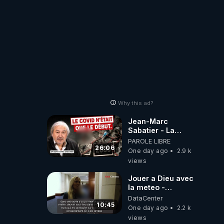
Why this ad?
Jean-Marc
Sabatier - La
Covid-19 n'a été
PAROLE LIBRE
que le début -
26:06
One day ago
2.9 k
L'ARNm &
views
l'ARNm-aa jusqu
où auront-t-il ?
Jouer a Dieu avec
la meteo -
Citoicitoyen
DataCenter
10:45
One day ago
2.2 k
views