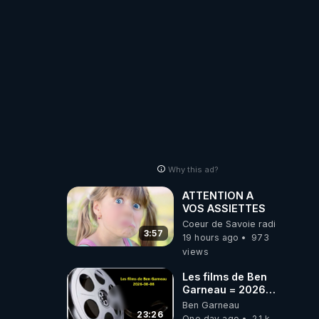
PARTAGEZ!
Why this ad?
ATTENTION A
VOS ASSIETTES
Coeur de Savoie radioweb TV
3:57
19 hours ago
973
views
Les films de Ben
Garneau = 2026-
08-08
Ben Garneau
23:26
One day ago
2.1 k