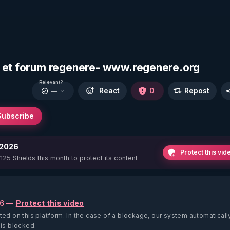
k et forum regenere- www.regenere.org
Relevant?
React
0
Repost
—
Subscribe
 2026
Protect this vid
 125 Shields this month to protect its content
26 —
Protect this video
ted on this platform.
In the case of a blockage, our system automaticall
 is blocked.