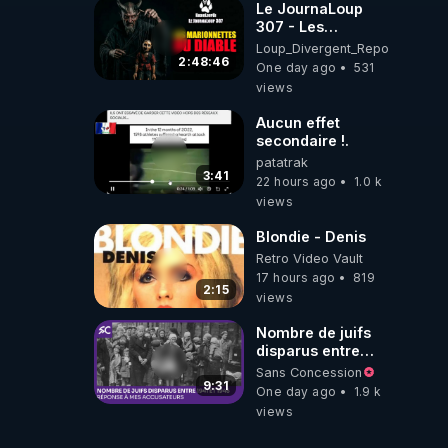
Le JournaLoup
307 - Les
Marionnettes du
Loup_Divergent_Reposts
Diable - Loup
2:48:46
One day ago
531
Divergent
views
2026.08.07
Aucun effet
secondaire !.
patatrak
3:41
22 hours ago
1.0 k
views
Blondie - Denis
Retro Video Vault
17 hours ago
819
2:15
views
Nombre de juifs
disparus entre
1941 et 1945
Sans Concession
(Réponse à mes
9:31
One day ago
1.9 k
accusateurs)
views