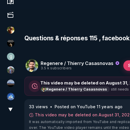
Science, history & spirituality
Culture, media & entertainment
CCH
Questions & réponses 115 , faceboo
Infos et vérité
g
gilo59
Regenere / Thierry Casasnovas
3.5 k subscribers
Nicolas BOUVIER
This video may be deleted on August 31,
michel lanceur alerte
still needs
Regenere / Thierry Casasnovas
PAROLE LIBRE
33 views
Posted on YouTube 11 years ago
▼
View More
This video may be deleted on August 31, 20
It was automatically imported from YouTube and replica
over. The YouTube video player remains until the video