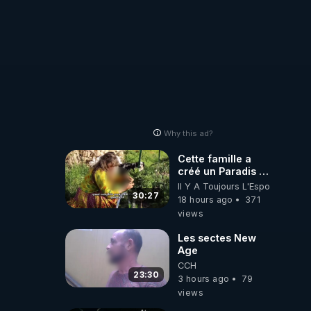
Why this ad?
Cette famille a
créé un Paradis !
Permaculture &
Il Y A Toujours L'Espoir
Autonomie
30:27
18 hours ago
371
views
Les sectes New
Age
CCH
23:30
3 hours ago
79
views