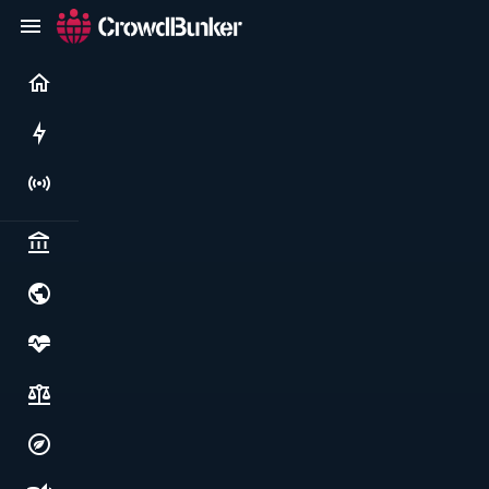
Current
Rushes
Live
Politics & institutions
World & geopolitics
Health, food & wellbeing
Society, justice & freedoms
Economy, environment & technology