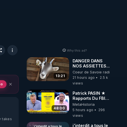
Why this ad?
DANGER DANS
NOS ASSIETTES...
Coeur de Savoie radioweb TV
13:21
21 hours ago
2.5 k
views
eo
Patrick PASIN ★
Rapports Du FBI :
Ce Qu'Ils Disent
MetaHistoria
De Plus Grave Sur
48:00
5 hours ago
296
Hitler
views
y takes
j'interdit a tous le
j'interdit a tous le