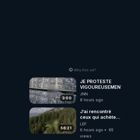
Why this ad?
JE PROTESTE
VIGOUREUSEMENT
JNN
3:00
8 hours ago
J’ai rencontré
ceux qui achètent
des bunkers pour
LEF
survivre à la fin
56:21
6 hours ago
65
du monde
views