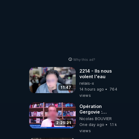
Why this ad?
2214 - Ils nous
volent l'eau
relais-x
11:47
14 hours ago
764
views
Opération
Gergovie :
‪@38resistancegauloise‬
Nicolas BOUVIER
‪@MarionSigautOfficiel‬
2:25:21
One day ago
1.1 k
‪@gladysriifard5710‬
views
Laëtitia