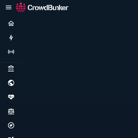
Current
Rushes
Live
Politics & institutions
World & geopolitics
Health, food & wellbeing
Society, justice & freedoms
Economy, environment & technology