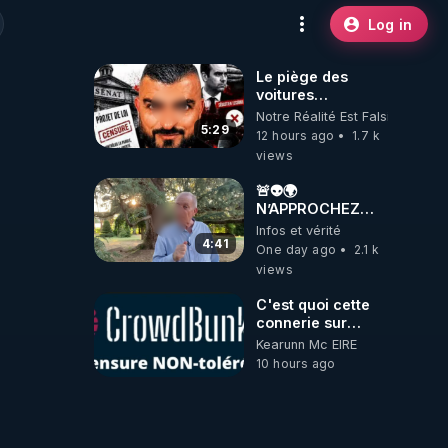
Log in
Le piège des
voitures
électriques se
Notre Réalité Est Falsifiée Et F
referme sur les
5:29
12 hours ago
1.7 k
usagers !
views
🚨👽🌍
N’APPROCHEZ
PAS LA TERRE ! 😱
Infos et vérité
🛸
4:41
One day ago
2.1 k
views
C'est quoi cette
connerie sur
CrowdBunker
Kearunn Mc EIRE
???? Si on ne
10 hours ago
peut plus publier,
c'est un peu de la
censure. Ne
payez pas les