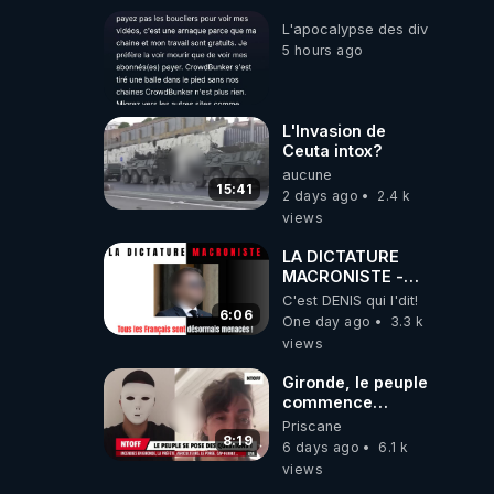
L'apocalypse des divulgations
5 hours ago
L'Invasion de
Ceuta intox?
aucune
15:41
2 days ago
2.4 k
views
LA DICTATURE
MACRONISTE -
Tous les Français
C'est DENIS qui l'dit!
sont désormais
6:06
One day ago
3.3 k
menacés !
views
Gironde, le peuple
commence
vraiment à se
Priscane
poser des
8:19
6 days ago
6.1 k
questions !
views
Qu'est-ce qu'il