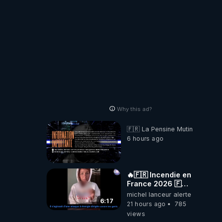
nous cache...
Why this ad?
🇫🇷 La Pensine Mutine
6 hours ago
🔥🇫🇷 Incendie en
France 2026 🇫🇷
🔥 💥Criminel ou
michel lanceur alerte
coincidence
6:17
21 hours ago
785
naturelle?💥
views
@NostraDamoucho