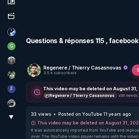
Science, history & spirituality
Culture, media & entertainment
Chercheur de vérité
Questions & réponses 115 , faceboo
G
Generousbear
Nicolas BOUVIER
Regenere / Thierry Casasnovas
3.5 k subscribers
Sonmi-877
F
This video may be deleted on August 31,
Finalscape
still needs
Regenere / Thierry Casasnovas
ActuPlus11
33 views
Posted on YouTube 11 years ago
▼
View More
This video may be deleted on August 31, 20
It was automatically imported from YouTube and replica
over. The YouTube video player remains until the video