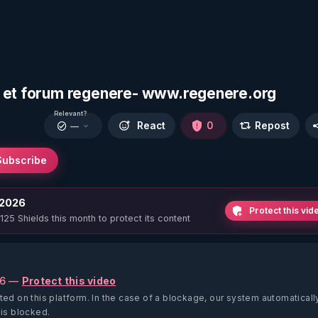
k et forum regenere- www.regenere.org
Relevant?
React
0
Repost
—
Subscribe
 2026
Protect this vid
 125 Shields this month to protect its content
26 —
Protect this video
ted on this platform.
In the case of a blockage, our system automaticall
 is blocked.