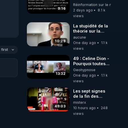
partie d' un plan
Réinformation sur le monde
qui aurait débuté
9:16
2 days ago
8.1 k
le 11 septembre
views
2001 ?
La stupidité de la
théorie sur la
responsabilité de
aucune
l’homme
10:29
One day ago
1.1 k
concernant le
views
first
dioxyde de
carbone.
49 : Celine Dion -
Pourquoi toutes
ces rumeurs ?
Geohypnose
Enquête sous
13:32
One day ago
1.1 k
hypnose
views
Les sept signes
de la fin des
temps selon
misterx
l’intervenant
49:03
10 hours ago
248
views