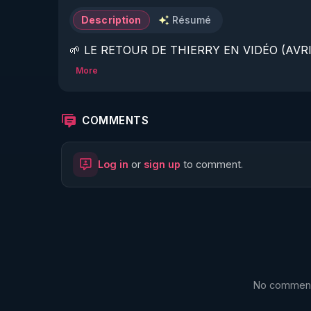
Description
Résumé
🌱 LE RETOUR DE THIERRY EN VIDÉO (AVRIL
More
https://www.rgnr.fr/presentation.html
🌱 LE MAGAZINE RÉGÉNÈRE 

COMMENTS
http://rgnr.li/ymag
Log in
or
sign up
to comment.
🌱 LA BOUTIQUE DU MAGAZINE

https://boutique.magazine-regenere.fr/
🌱 FIL TELEGRAM

https://t.me/rgnr_fr
No comments