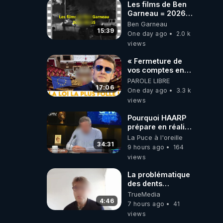
Les films de Ben
Garneau = 2026-
08-05
Ben Garneau
15:39
One day ago
2.0 k
views
« Fermeture de
vos comptes en
banque ! » :
PAROLE LIBRE
Macron impose
17:06
One day ago
3.3 k
une loi folle !
views
Pourquoi HAARP
prépare en réalité
un CHAOS
La Puce à l'oreille
climatique, on
34:31
9 hours ago
164
répond
views
La problématique
des dents
dévitalisées et
TrueMedia
des implants
4:46
7 hours ago
41
views