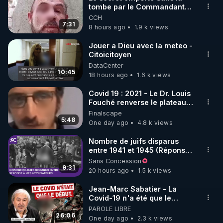
tombe par le Commandant
🌱 INSTAGRAM

Cousteau le 25 juin 1997
CCH
7:31
8 hours ago
1.9 k views
https://www.instagram.com/rdlr_thierrycasasnovas/
http://rgnr.li/instagram
Jouer a Dieu avec la meteo -
Citoicitoyen
DataCenter
🌱 LA NEWSLETTER

10:45
18 hours ago
1.6 k views
Pour ne pas rater l’actualité RGNR (stages, 
Covid 19 : 2021 - Le Dr. Louis
Fouché renverse le plateau
http://rgnr.li/news
de CNews !
Finalscape
5:48
One day ago
4.8 k views
🌱 VIDÉOS NON CENSURÉES SUR ODYSEE 

Toutes les vidéos Youtube sont aussi sur la 
Nombre de juifs disparus
entre 1941 et 1945 (Réponse
à mes accusateurs)
Sans Concession
http://rgnr.li/odysee
9:31
20 hours ago
1.5 k views
🌱 LES STAGES EN PRÉSENTIEL

Jean-Marc Sabatier - La
Covid-19 n'a été que le
début - L'ARNm & l'ARNm-aa
PAROLE LIBRE
http://rgnr.li/stages
jusqu où auront-t-il ?
26:06
One day ago
2.3 k views