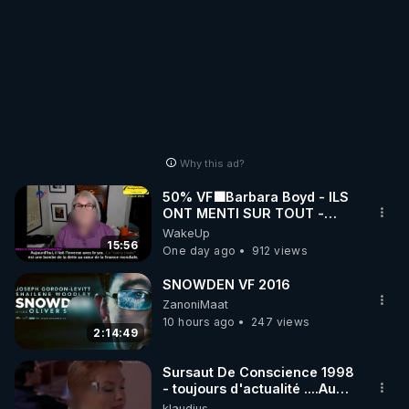
Why this ad?
50% VF🟩Barbara Boyd - ILS
ONT MENTI SUR TOUT -
Jocelyne Traduction
WakeUp
15:56
One day ago
912 views
SNOWDEN VF 2016
ZanoniMaat
10 hours ago
247 views
2:14:49
Sursaut De Conscience 1998
- toujours d'actualité ....Au
Dela Du Réel
klaudius