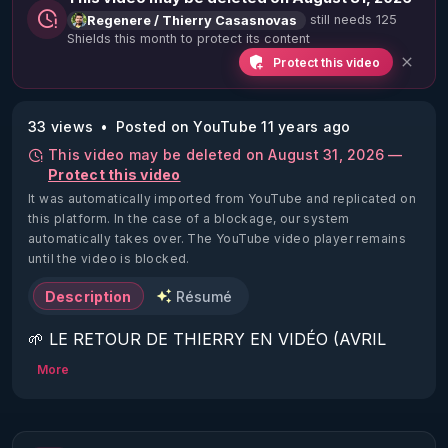
still needs 125
Regenere / Thierry Casasnovas
Shields this month to protect its content
Protect this video
33 views
Posted on YouTube 11 years ago
This video may be deleted on August 31, 2026 —
Protect this video
It was automatically imported from YouTube and replicated on
this platform.
In the case of a blockage, our system
automatically takes over. The YouTube video player remains
until the video is blocked.
Description
Résumé
🌱 LE RETOUR DE THIERRY EN VIDÉO (AVRIL 
2022)!

More
Découvrez la saison 2 des vidéos sur le nouveau 
https://www.rgnr.fr/presentation.html