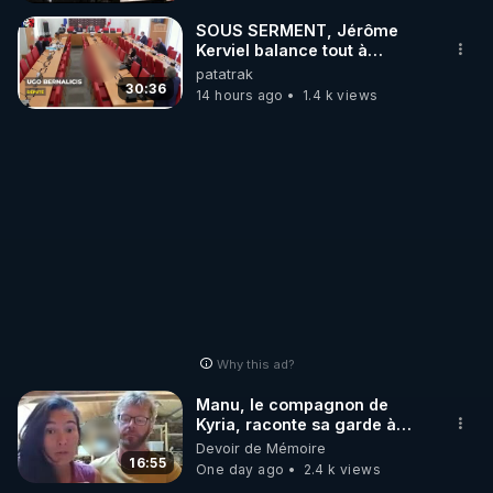
_________

SOUS SERMENT, Jérôme
Kerviel balance tout à
l'Assemblée !
patatrak
LES CODES PROMO DES PARTENAIRES

30:36
14 hours ago
1.4 k views
▶ 10 % de réduction sur toute la boutique 
WARMCOOK (Kuvings) : 

Rendez-vous sur : 
http://rgnr.li/warmcook
 avec le 
code : REGENERE10

▶ 10 % de réduction sur une sélection de produits 
de la boutique VIDYA : 

Rendez-vous sur : 
http://rgnr.li/vidya
 avec le code : 
REGENERE10

Why this ad?
▶ 10 % de réduction sur les extracteurs de la 
Manu, le compagnon de
marque SANA : 

Kyria, raconte sa garde à
vue musclée. PARTAGEZ!
Devoir de Mémoire
Rendez-vous sur 
http://rgnr.li/lechoubrave
 avec le 
16:55
One day ago
2.4 k views
code : REGENERE10
