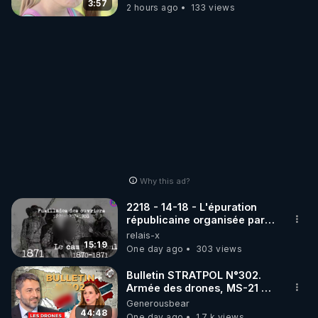
3:57
2 hours ago
133 views
Why this ad?
2218 - 14-18 - L'épuration
républicaine organisée par
les frères de la truelle
relais-x
15:19
One day ago
303 views
Bulletin STRATPOL N°302.
Armée des drones, MS-21 en
série, missiles coréens.
Generousbear
07.08.2026.
44:48
One day ago
1.7 k views