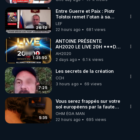
Entre Guerre et Paix : Piotr
Tolstoi remet l'otan à sa
place - Interview exclusif
LEF
26:12
22 hours ago
681 views
ANTOINE PRÉSENTE
AH2020 LE LIVE 20H ***DU
06/08/2026***
AH2020
1:35:50
2 days ago
6.1 k views
Les secrets de la création
CCH
3 hours ago
69 views
7:25
Vous serez frappés sur votre
sol européens par la faute
des dirigeants qui s'en
OHM ÉGA MAN
mettent dans le nez
5:35
22 hours ago
695 views