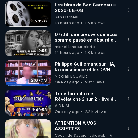
Les films de Ben Garneau =
▶ 30 jours gratuit sur l’application de méditation et 
2026-08-08
Ben Garneau
de bien-être ENVOL :

23:26
18 hours ago
1.6 k views
Rendez-vous sur 
https://www.envol.app/code
 avec 
le code : REGENERE
07/08: une preuve que nous
somme passé en absurdie
une dictature qui veut faire
michel lanceur alerte
taire ses opposant !
9:55
14 hours ago
1.8 k views
Philippe Guillemant sur l’IA,
la conscience et les OVNI
Nicolas BOUVIER
2:07:19
One day ago
982 views
Transformation et
Révélations 2 sur 2 - live du
07/08/26
A.D.N.M
1:49:53
One day ago
2.2 k views
ATTENTION A VOS
ASSIETTES
Coeur de Savoie radioweb TV