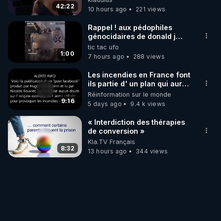
42:22
10 hours ago
221 views
Rappel ! aux pédophiles
génocidaires de donald j
trump et ses supporters
tic tac ufo
trumpistes 424et 666.
1:00
7 hours ago
288 views
Les incendies en France font
ils partie d' un plan qui aurait
débuté le 11 septembre 2001
Réinformation sur le monde
?
9:16
5 days ago
9.4 k views
« Interdiction des thérapies
de conversion »
Kla.TV Français
8:32
13 hours ago
344 views