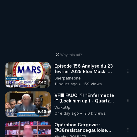
Why this ad?
Episode 156 Analyse du 23
février 2025 Elon Musk :
Houston , on a un problème !
Sherpatheone
8:42
11 hours ago
159 views
VF🟩 FAUCI ?! "Enfermez le
!" (Lock him up!) - Quartz
Traduction
WakeUp
9:48
One day ago
2.0 k views
Opération Gergovie :
‪@38resistancegauloise‬
‪@MarionSigautOfficiel‬
Nicolas BOUVIER