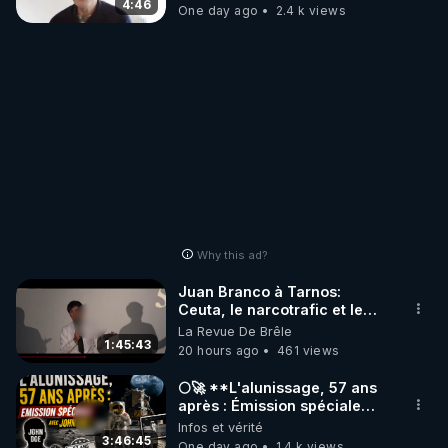
4:46
One day ago
2.4 k views
Why this ad?
Juan Branco à Tarnos:
Ceuta, le narcotrafic et le
pouvoir en France
La Revue De Brêle
1:45:43
20 hours ago
461 views
🌕🚀 **L'alunissage, 57 ans
après : Émission spéciale
avec John Doe !** 👨 🚀✨
Infos et vérité
3:46:45
One day ago
1.4 k views