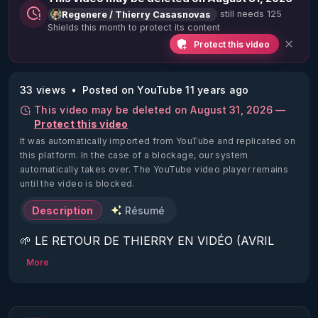
still needs 125
Regenere / Thierry Casasnovas
Shields this month to protect its content
Protect this video
33 views
Posted on YouTube 11 years ago
This video may be deleted on August 31, 2026 —
Protect this video
It was automatically imported from YouTube and replicated on
this platform.
In the case of a blockage, our system
automatically takes over. The YouTube video player remains
until the video is blocked.
Description
Résumé
🌱 LE RETOUR DE THIERRY EN VIDÉO (AVRIL 
2022)!

More
Découvrez la saison 2 des vidéos sur le nouveau 
https://www.rgnr.fr/presentation.html