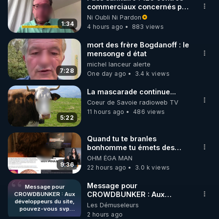
commerciaux concernés par
🌱 INSTAGRAM

l'obligation dans toute la
Ni Oubli Ni Pardon
France
1:34
4 hours ago
883 views
https://www.instagram.com/rdlr_thierrycasasnovas/
http://rgnr.li/instagram
mort des frère Bogdanoff : le
mensonge d état
michel lanceur alerte
🌱 LA NEWSLETTER

7:28
One day ago
3.4 k views
Pour ne pas rater l’actualité RGNR (stages, 
La mascarade continue...
http://rgnr.li/news
Coeur de Savoie radioweb TV
11 hours ago
486 views
5:22
🌱 VIDÉOS NON CENSURÉES SUR ODYSEE 

Toutes les vidéos Youtube sont aussi sur la 
Quand tu te branles
bonhomme tu émets des
ondes ils ont juste omis de
OHM ÉGA MAN
http://rgnr.li/odysee
t'expliquer
9:36
22 hours ago
3.0 k views
🌱 LES STAGES EN PRÉSENTIEL

Message pour
Message pour
CROWDBUNKER : Aux
CROWDBUNKER : Aux
développeurs du site,
développeurs du site,
Les Démuseleurs
http://rgnr.li/stages
pouvez-vous svp
pouvez-vous svp remettre la
2 hours ago
remettre la