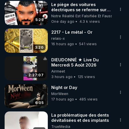
Le piège des voitures
▶ 30 jours gratuit sur l’application de méditation et 
électriques se referme sur
les usagers !
Notre Réalité Est Falsifiée Et Fausse
de bien-être ENVOL :

5:29
One day ago
4.3 k views
Rendez-vous sur 
https://www.envol.app/code
 avec 
le code : REGENERE
2217 - Le métal - Or
relais-x
16 hours ago
541 views
3:20
DIEUDONNÉ ★ Live Du
Mercredi 5 Août 2026
Airmeet
2:27:07
3 hours ago
125 views
Night or Day
MorWeen
17 hours ago
485 views
6:05
La problématique des dents
dévitalisées et des implants
TrueMedia