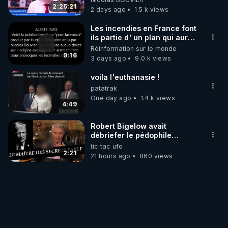
‪@gladysriifard5710‬ Laëtitia
2:25:21
2 days ago
1.5 k views
Les incendies en France font
ils partie d' un plan qui aurait
débuté le 11 septembre 2001
Réinformation sur le monde
?
9:16
3 days ago
9.0 k views
voila l'euthanasie !
patatrak
One day ago
1.4 k views
4:49
Robert Bigelow avait
débriefer le pédophile
génocidaire de donald j
tic tac ufo
trump
2:21
21 hours ago
860 views