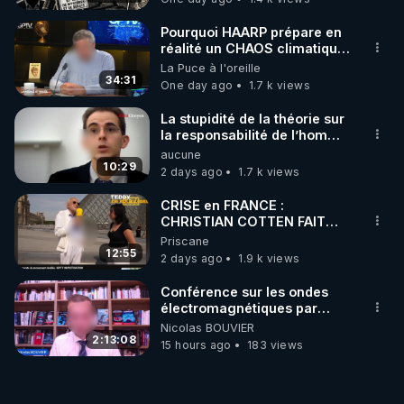
Pourquoi HAARP prépare en
réalité un CHAOS climatique,
on répond
La Puce à l'oreille
34:31
One day ago
1.7 k views
La stupidité de la théorie sur
la responsabilité de l’homme
concernant le dioxyde de
aucune
carbone.
10:29
2 days ago
1.7 k views
CRISE en FRANCE :
CHRISTIAN COTTEN FAIT
une étrange découverte
Priscane
12:55
2 days ago
1.9 k views
Conférence sur les ondes
électromagnétiques par
Grégoire Caustru et Bart de
Nicolas BOUVIER
Wever !
2:13:08
15 hours ago
183 views