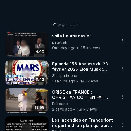
Why this ad?
voila l'euthanasie !
patatrak
One day ago
1.5 k views
4:49
Episode 156 Analyse du 23
février 2025 Elon Musk :
Houston , on a un problème !
Sherpatheone
8:42
13 hours ago
185 views
CRISE en FRANCE :
CHRISTIAN COTTEN FAIT
une étrange découverte
Priscane
12:55
2 days ago
1.9 k views
Les incendies en France font
ils partie d' un plan qui aurait
débuté le 11 septembre 2001