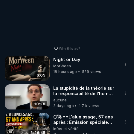
Why this ad?
Night or Day
MorWeen
18 hours ago
529 views
6:05
La stupidité de la théorie sur
la responsabilité de l’homme
concernant le dioxyde de
aucune
carbone.
10:29
2 days ago
1.7 k views
🌕🚀 **L'alunissage, 57 ans
après : Émission spéciale
avec John Doe !** 👨 🚀✨
Infos et vérité
3:46:45