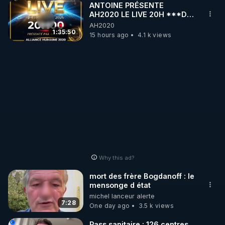
ANTOINE PRÉSENTE
AH2020 LE LIVE 20H ***DU
06/08/2026***
AH2020
1:35:50
15 hours ago
4.1 k views
Why this ad?
mort des frère Bogdanoff : le
mensonge d état
michel lanceur alerte
7:28
One day ago
3.5 k views
Pass sanitaire : 126 centres