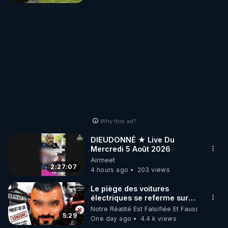
filtrer visuellement et donc
envie de perdre du
on ne regarde plus ou on en
temps à filtrer
regarde moins des vidéos....
visuellement et donc
on ne regarde plus ou
Même si je pense que c'est
on en regarde moins
fait exprès, merci d'avance
des vidéos.... Même si
vous le rétablissez quand
je pense que c'est fait
même.
exprès, merci d'avance
vous le rétablissez
quand même.
Why this ad?
DIEUDONNÉ ★ Live Du
Mercredi 5 Août 2026
Airmeet
2:27:07
4 hours ago
203 views
Le piège des voitures
électriques se referme sur
les usagers !
Notre Réalité Est Falsifiée Et Fausse
5:29
One day ago
4.4 k views