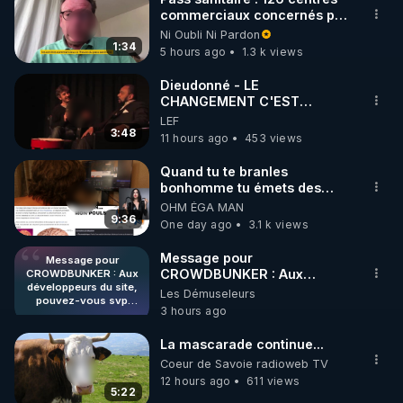
commerciaux concernés par
l'obligation dans toute la
Ni Oubli Ni Pardon
France
1:34
5 hours ago
1.3 k views
Dieudonné - LE
CHANGEMENT C'EST
MAINTENANT
LEF
3:48
11 hours ago
453 views
Quand tu te branles
bonhomme tu émets des
ondes ils ont juste omis de
OHM ÉGA MAN
t'expliquer
9:36
One day ago
3.1 k views
Message pour
Message pour
CROWDBUNKER : Aux
CROWDBUNKER : Aux
développeurs du site,
développeurs du site,
Les Démuseleurs
pouvez-vous svp
pouvez-vous svp remettre la
3 hours ago
remettre la
fonctionnalité de tri par "Les
fonctionnalité de tri par
plus récents" car c'est une
"Les plus récents" car
La mascarade continue...
fonctionnalité bien pratique
c'est une
Coeur de Savoie radioweb TV
fonctionnalité bien
et sans ça, nous n'avons pas
12 hours ago
611 views
pratique et sans ça,
envie de perdre du temps à
5:22
nous n'avons pas