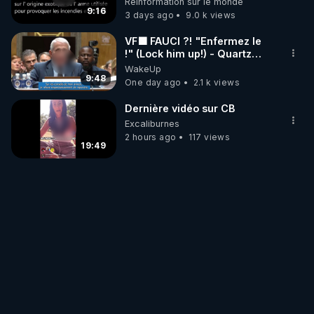
Réinformation sur le monde
?
9:16
3 days ago
9.0 k views
VF🟩 FAUCI ?! "Enfermez le
!" (Lock him up!) - Quartz
Traduction
WakeUp
9:48
One day ago
2.1 k views
Dernière vidéo sur CB
Excaliburnes
2 hours ago
117 views
19:49