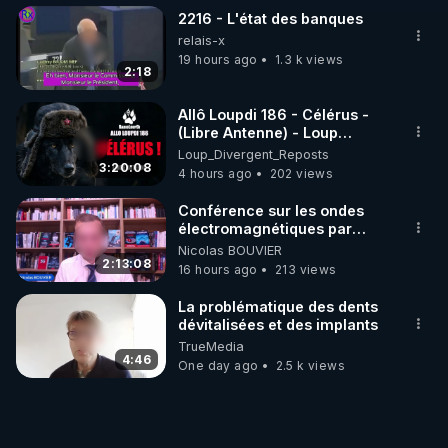
2216 - L'état des banques
relais-x
19 hours ago
1.3 k views
2:18
Allô Loupdi 186 - Célérus -
(Libre Antenne) - Loup
Divergent 2026.08.06
Loup_Divergent_Reposts
3:20:08
4 hours ago
202 views
Conférence sur les ondes
électromagnétiques par
Grégoire Caustru et Bart de
Nicolas BOUVIER
Wever !
2:13:08
16 hours ago
213 views
La problématique des dents
dévitalisées et des implants
TrueMedia
4:46
One day ago
2.5 k views