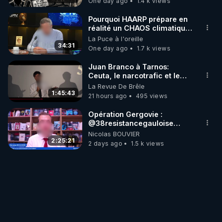
One day ago
1.4 k views
Pourquoi HAARP prépare en
réalité un CHAOS climatique,
on répond
La Puce à l'oreille
34:31
One day ago
1.7 k views
Juan Branco à Tarnos:
Ceuta, le narcotrafic et le
pouvoir en France
La Revue De Brêle
1:45:43
21 hours ago
495 views
Opération Gergovie :
‪@38resistancegauloise‬
‪@MarionSigautOfficiel‬
Nicolas BOUVIER
‪@gladysriifard5710‬ Laëtitia
2:25:21
2 days ago
1.5 k views