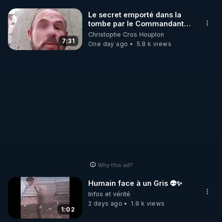
émissions ! La France Libre Donne le droit de 
Le secret emporté dans la
Réponse 

tombe par le Commandant
Cousteau le 25 juin 1997
Christophe Cros Houplon
       * allez sur notre site  : 
7:31
One day ago
5.8 k views
https://www.conseilnational.fr
       * remplir le formulaire contact et le valider

Nous seront heureux de partager nos expériences 
de vie et de savoir, pour le bien de tous, et surtout, 
pour un monde meilleur !

Pour tous les détails du CNT allez sur notre site : 
Why this ad?
https://www.conseilnational.fr​
Humain face à un Gris 👽✨
Infos et vérité
2 days ago
1.9 k views
Nous contacter : contact.info@conseilnational.fr
1:02