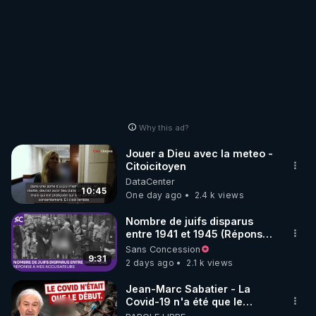
Why this ad?
Jouer a Dieu avec la meteo -
Citoicitoyen
DataCenter
10:45
One day ago
2.4 k views
Nombre de juifs disparus
entre 1941 et 1945 (Réponse
à mes accusateurs)
Sans Concession
9:31
2 days ago
2.1 k views
Jean-Marc Sabatier - La
Covid-19 n'a été que le
début - L'ARNm & l'ARNm-aa