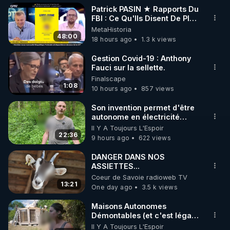
Patrick PASIN ★ Rapports Du
FBI : Ce Qu'Ils Disent De Plus
Grave Sur Hitler
MetaHistoria
48:00
18 hours ago
1.3 k views
Gestion Covid-19 : Anthony
Fauci sur la sellette.
Finalscape
1:08
10 hours ago
857 views
Son invention permet d'être
autonome en électricité
avec un simple ruisseau
Il Y A Toujours L'Espoir
22:36
9 hours ago
622 views
DANGER DANS NOS
ASSIETTES...
Coeur de Savoie radioweb TV
13:21
One day ago
3.5 k views
Maisons Autonomes
Démontables (et c'est légal).
Visite éco village en
Il Y A Toujours L'Espoir