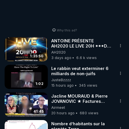
Why this ad?
ANTOINE PRÉSENTE
AH2020 LE LIVE 20H ***DU
06/08/2026***
AH2020
1:35:50
3 days ago
6.6 k views
Le rabbin veut exterminer 6
milliards de non-juifs
JusteBzzzz
1:02
15 hours ago
345 views
Jacline MOURAUD & Pierre
JOVANOVIC ★ Factures
Impayées : Où Est Passé Le
Airmeet
Pognon ?
41:45
20 hours ago
680 views
Nombre d’habitants sur la
planète Terre…