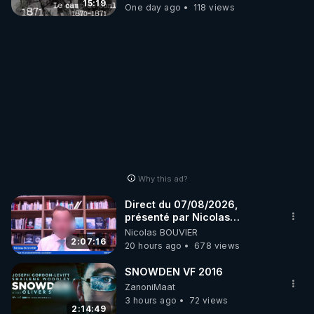
15:19
One day ago
118 views
Why this ad?
Direct du 07/08/2026,
présenté par Nicolas
BOUVIER
Nicolas BOUVIER
2:07:16
20 hours ago
678 views
SNOWDEN VF 2016
ZanoniMaat
3 hours ago
72 views
2:14:49