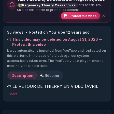
still needs 125
Regenere / Thierry Casasnovas
Shields this month to protect its content
Protect this video
35 views
Posted on YouTube 12 years ago
This video may be deleted on August 31, 2026 —
Protect this video
It was automatically imported from YouTube and replicated on
this platform.
In the case of a blockage, our system
automatically takes over. The YouTube video player remains
until the video is blocked.
Description
Résumé
🌱 LE RETOUR DE THIERRY EN VIDÉO (AVRIL 
2022)!

More
Découvrez la saison 2 des vidéos sur le nouveau 
https://www.rgnr.fr/presentation.html