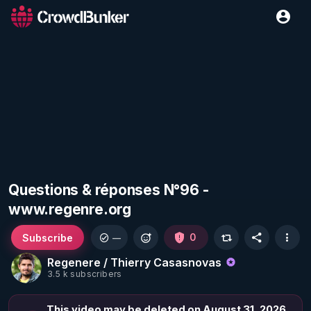
Questions & réponses N°96 -
www.regenre.org
Subscribe
0
—
Regenere / Thierry Casasnovas
3.5 k subscribers
This video may be deleted on August 31, 2026