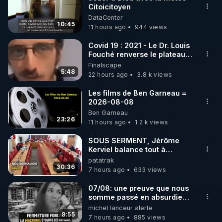
Citoicitoyen
🌱 INSTAGRAM

DataCenter
10:45
11 hours ago
944 views
https://www.instagram.com/rdlr_thierrycasasnovas/
http://rgnr.li/instagram
Covid 19 : 2021 - Le Dr. Louis
Fouché renverse le plateau
de CNews !
Finalscape
🌱 LA NEWSLETTER

5:48
22 hours ago
3.8 k views
Pour ne pas rater l’actualité RGNR (stages, 
Les films de Ben Garneau =
2026-08-08
http://rgnr.li/news
Ben Garneau
23:26
11 hours ago
1.2 k views
🌱 VIDÉOS NON CENSURÉES SUR ODYSEE 

Toutes les vidéos Youtube sont aussi sur la 
SOUS SERMENT, Jérôme
Kerviel balance tout à
l'Assemblée !
patatrak
http://rgnr.li/odysee
30:36
7 hours ago
633 views
🌱 LES STAGES EN PRÉSENTIEL

07/08: une preuve que nous
somme passé en absurdie
une dictature qui veut faire
michel lanceur alerte
http://rgnr.li/stages
taire ses opposant !
9:55
7 hours ago
885 views