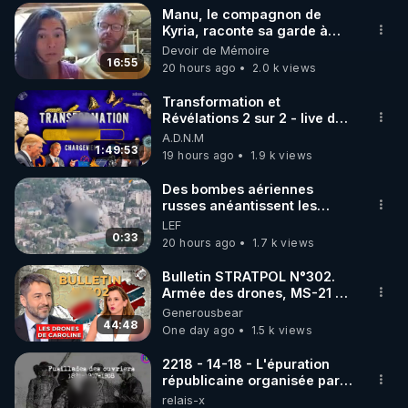
Manu, le compagnon de
▶ 30 jours gratuit sur l’application de méditation et 
Kyria, raconte sa garde à
vue musclée. PARTAGEZ!
Devoir de Mémoire
de bien-être ENVOL :

16:55
20 hours ago
2.0 k views
Rendez-vous sur 
https://www.envol.app/code
 avec 
le code : REGENERE
Transformation et
Révélations 2 sur 2 - live du
07/08/26
A.D.N.M
1:49:53
19 hours ago
1.9 k views
Des bombes aériennes
russes anéantissent les
centres de contrôle de
LEF
drones de 3 brigades
0:33
20 hours ago
1.7 k views
ukrainienne
Bulletin STRATPOL N°302.
Armée des drones, MS-21 en
série, missiles coréens.
Generousbear
07.08.2026.
44:48
One day ago
1.5 k views
2218 - 14-18 - L'épuration
républicaine organisée par
les frères de la truelle
relais-x