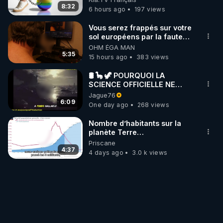
8:32
6 hours ago
197 views
Vous serez frappés sur votre
sol européens par la faute
des dirigeants qui s'en
OHM ÉGA MAN
mettent dans le nez
5:35
15 hours ago
383 views
🛢 🦕 🦖 POURQUOI LA
SCIENCE OFFICIELLE NE
CONNAÎT-ELLE PAS LA VRAIE
Jague76
ORIGINE DU PÉTROLE ?
6:09
One day ago
268 views
Nombre d’habitants sur la
planète Terre…
Priscane
4:37
4 days ago
3.0 k views