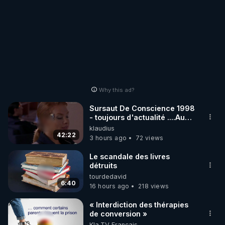
Why this ad?
Sursaut De Conscience 1998
- toujours d'actualité ....Au
Dela Du Réel
klaudius
42:22
3 hours ago
72 views
Le scandale des livres
détruits
tourdedavid
6:40
16 hours ago
218 views
« Interdiction des thérapies
de conversion »
Kla.TV Français