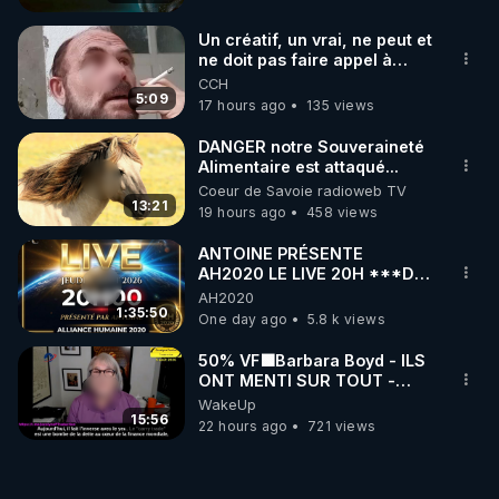
Un créatif, un vrai, ne peut et
ne doit pas faire appel à
l'intelligence artificielle
CCH
5:09
17 hours ago
135 views
DANGER notre Souveraineté
Alimentaire est attaqué...
Coeur de Savoie radioweb TV
13:21
19 hours ago
458 views
ANTOINE PRÉSENTE
AH2020 LE LIVE 20H ***DU
06/08/2026***
AH2020
1:35:50
One day ago
5.8 k views
50% VF🟩Barbara Boyd - ILS
ONT MENTI SUR TOUT -
Jocelyne Traduction
WakeUp
15:56
22 hours ago
721 views