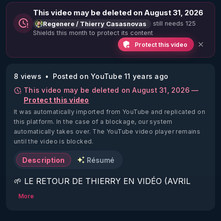
This video may be deleted on August 31, 2026
still needs 125
Regenere / Thierry Casasnovas
Shields this month to protect its content
Protect this video
8 views
Posted on YouTube 11 years ago
This video may be deleted on August 31, 2026 —
Protect this video
It was automatically imported from YouTube and replicated on
this platform.
In the case of a blockage, our system
automatically takes over. The YouTube video player remains
until the video is blocked.
Description
Résumé
🌱 LE RETOUR DE THIERRY EN VIDÉO (AVRIL 
2022)!

More
Découvrez la saison 2 des vidéos sur le nouveau 