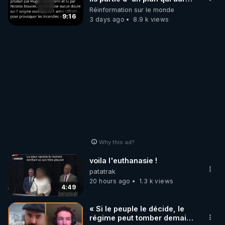
débuté le 11 septembre 2001
Réinformation sur le monde
?
9:16
3 days ago
8.9 k views
Why this ad?
voila l'euthanasie !
patatrak
20 hours ago
1.3 k views
4:49
« Si le peuple le décide, le
régime peut tomber demain !