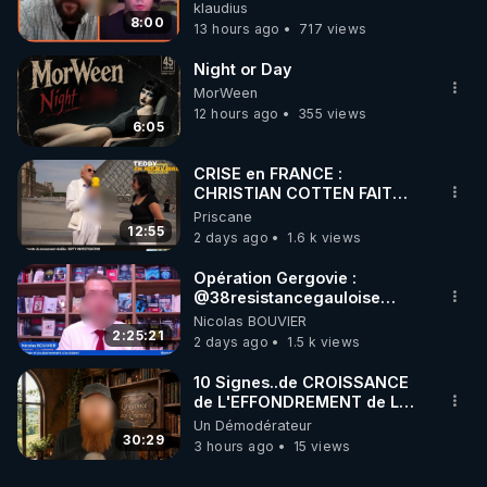
»
klaudius
8:00
13 hours ago
717 views
Night or Day
MorWeen
12 hours ago
355 views
6:05
CRISE en FRANCE :
CHRISTIAN COTTEN FAIT
une étrange découverte
Priscane
12:55
2 days ago
1.6 k views
Opération Gergovie :
‪@38resistancegauloise‬
‪@MarionSigautOfficiel‬
Nicolas BOUVIER
‪@gladysriifard5710‬ Laëtitia
2:25:21
2 days ago
1.5 k views
10 Signes..de CROISSANCE
de L'EFFONDREMENT de La
Civilisation
Un Démodérateur
de"DECROISSANCE de
30:29
3 hours ago
15 views
L'Humaine Société"?