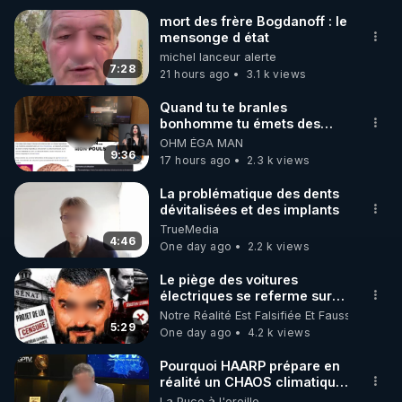
mort des frère Bogdanoff : le
mensonge d état
🌱 INSTAGRAM

michel lanceur alerte
7:28
21 hours ago
3.1 k views
https://www.instagram.com/rdlr_thierrycasasnovas/
http://rgnr.li/instagram
Quand tu te branles
bonhomme tu émets des
ondes ils ont juste omis de
OHM ÉGA MAN
🌱 LA NEWSLETTER

t'expliquer
9:36
17 hours ago
2.3 k views
Pour ne pas rater l’actualité RGNR (stages, 
La problématique des dents
dévitalisées et des implants
http://rgnr.li/news
TrueMedia
4:46
One day ago
2.2 k views
🌱 VIDÉOS NON CENSURÉES SUR ODYSEE 

Toutes les vidéos Youtube sont aussi sur la 
Le piège des voitures
électriques se referme sur
les usagers !
Notre Réalité Est Falsifiée Et Fausse
http://rgnr.li/odysee
5:29
One day ago
4.2 k views
🌱 LES STAGES EN PRÉSENTIEL

Pourquoi HAARP prépare en
réalité un CHAOS climatique,
on répond
La Puce à l'oreille