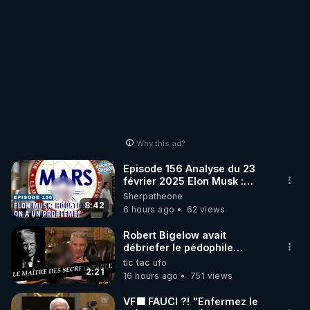
Why this ad?
Episode 156 Analyse du 23
février 2025 Elon Musk :
Houston , on a un problème !
Sherpatheone
8:42
6 hours ago
62 views
Robert Bigelow avait
débriefer le pédophile
génocidaire de donald j
tic tac ufo
trump
2:21
16 hours ago
751 views
VF🟩 FAUCI ?! "Enfermez le