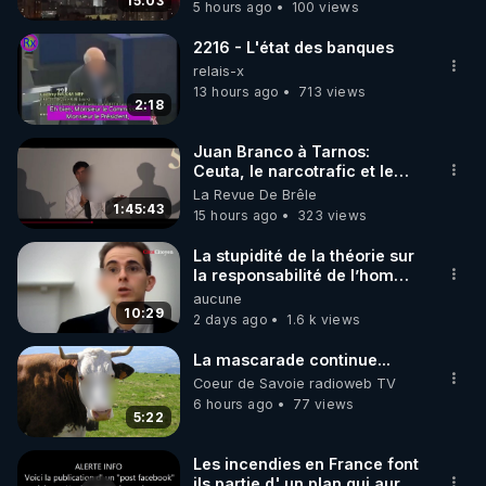
15:03
5 hours ago
100 views
code : REGENERE10

2216 - L'état des banques
▶ 30 jours gratuit sur l’application de méditation et 
relais-x
de bien-être ENVOL :

13 hours ago
713 views
2:18
Rendez-vous sur 
https://www.envol.app/code
 avec 
le code : REGENERE
Juan Branco à Tarnos:
Ceuta, le narcotrafic et le
pouvoir en France
La Revue De Brêle
1:45:43
15 hours ago
323 views
La stupidité de la théorie sur
la responsabilité de l’homme
concernant le dioxyde de
aucune
carbone.
10:29
2 days ago
1.6 k views
La mascarade continue...
Coeur de Savoie radioweb TV
6 hours ago
77 views
5:22
Les incendies en France font
ils partie d' un plan qui aurait