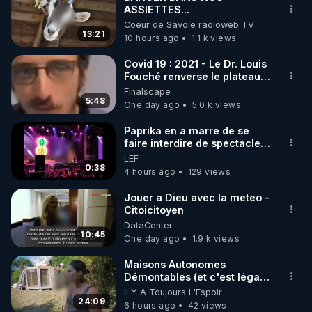
ASSIETTES...
🌱 INSTAGRAM

Coeur de Savoie radioweb TV
13:21
10 hours ago
1.1 k views
https://www.instagram.com/rdlr_thierrycasasnovas/
http://rgnr.li/instagram
Covid 19 : 2021 - Le Dr. Louis
Fouché renverse le plateau
de CNews !
Finalscape
🌱 LA NEWSLETTER

5:48
One day ago
5.0 k views
Pour ne pas rater l’actualité RGNR (stages, 
Paprika en a marre de se
faire interdire de spectacle.
http://rgnr.li/news
Elle décide donc de devenir
LEF
DJ !
0:38
4 hours ago
129 views
🌱 VIDÉOS NON CENSURÉES SUR ODYSEE 

Toutes les vidéos Youtube sont aussi sur la 
Jouer a Dieu avec la meteo -
Citoicitoyen
DataCenter
http://rgnr.li/odysee
10:45
One day ago
1.9 k views
🌱 LES STAGES EN PRÉSENTIEL

Maisons Autonomes
Démontables (et c'est légal).
Visite éco village en
Il Y A Toujours L'Espoir
http://rgnr.li/stages
Bretagne
24:09
6 hours ago
42 views