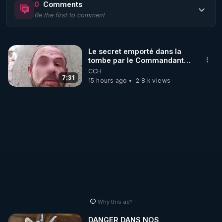
0
Comments
Be the first to comment
🌱 LE MAGAZINE RÉGÉNÈRE 

http://rgnr.li/ymag
Le secret emporté dans la
tombe par le Commandant
🌱 LA BOUTIQUE DU MAGAZINE

Cousteau le 25 juin 1997
CCH
Pour obtenir les anciens numéros que vous avez 
7:31
15 hours ago
2.8 k views
https://boutique.magazine-regenere.fr/
🌱 FIL TELEGRAM

Écoutez les podcasts gratuits de Thierry et les 
https://t.me/rgnr_fr
🌱 FACEBOOK

Why this ad?
http://rgnr.li/facebook
DANGER DANS NOS