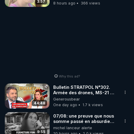
3:57
8 hours ago
366 views
Why this ad?
Bulletin STRATPOL N°302.
Armée des drones, MS-21 en
série, missiles coréens.
Generousbear
07.08.2026.
44:48
One day ago
1.7 k views
07/08: une preuve que nous
somme passé en absurdie
une dictature qui veut faire
michel lanceur alerte
taire ses opposant !
9:55
20 hours ago
2.0 k views