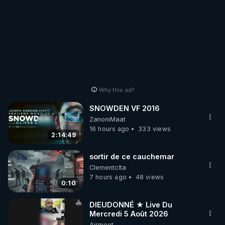
Why this ad?
SNOWDEN VF 2016
ZanoniMaat
16 hours ago
333 views
2:14:49
sortir de ce cauchemar
Clementclta
7 hours ago
48 views
0:10
DIEUDONNÉ ★ Live Du
Mercredi 5 Août 2026
Airmeet