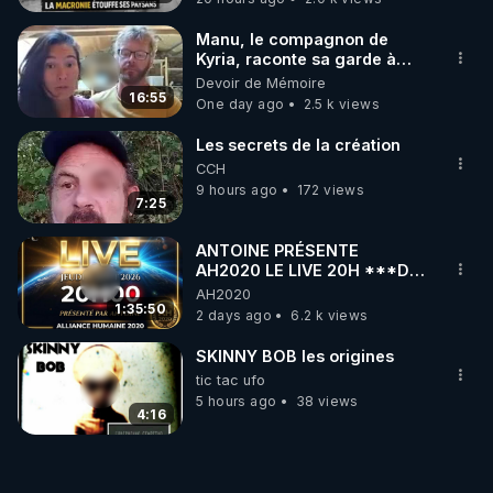
Manu, le compagnon de
Kyria, raconte sa garde à
vue musclée. PARTAGEZ!
Devoir de Mémoire
16:55
One day ago
2.5 k views
Les secrets de la création
CCH
9 hours ago
172 views
7:25
ANTOINE PRÉSENTE
AH2020 LE LIVE 20H ***DU
06/08/2026***
AH2020
1:35:50
2 days ago
6.2 k views
SKINNY BOB les origines
tic tac ufo
5 hours ago
38 views
4:16