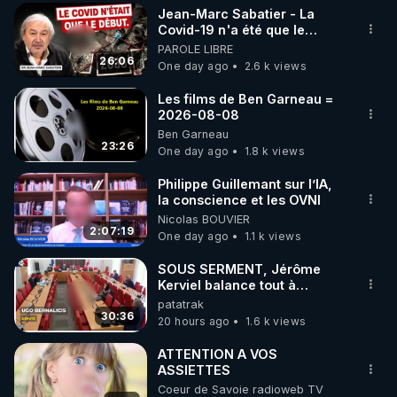
Jean-Marc Sabatier - La
▶ 30 jours gratuit sur l’application de méditation et 
Covid-19 n'a été que le
début - L'ARNm & l'ARNm-aa
PAROLE LIBRE
de bien-être ENVOL :

jusqu où auront-t-il ?
26:06
One day ago
2.6 k views
Rendez-vous sur 
https://www.envol.app/code
 avec 
le code : REGENERE
Les films de Ben Garneau =
2026-08-08
Ben Garneau
23:26
One day ago
1.8 k views
Philippe Guillemant sur l’IA,
la conscience et les OVNI
Nicolas BOUVIER
2:07:19
One day ago
1.1 k views
SOUS SERMENT, Jérôme
Kerviel balance tout à
l'Assemblée !
patatrak
30:36
20 hours ago
1.6 k views
ATTENTION A VOS
ASSIETTES
Coeur de Savoie radioweb TV