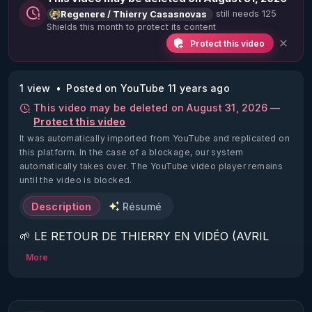
still needs 125
Regenere / Thierry Casasnovas
Shields this month to protect its content
Protect this video
1 view
Posted on YouTube 11 years ago
This video may be deleted on August 31, 2026 —
Protect this video
It was automatically imported from YouTube and replicated on
this platform.
In the case of a blockage, our system
automatically takes over. The YouTube video player remains
until the video is blocked.
Description
Résumé
🌱 LE RETOUR DE THIERRY EN VIDÉO (AVRIL 
2022)!

More
Découvrez la saison 2 des vidéos sur le nouveau 
https://www.rgnr.fr/presentation.html