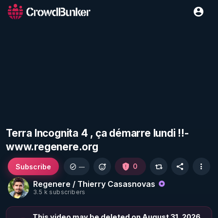
Terra Incognita 4 , ça démarre lundi !!-
www.regenere.org
Subscribe
0
—
Regenere / Thierry Casasnovas
3.5 k subscribers
This video may be deleted on August 31, 2026