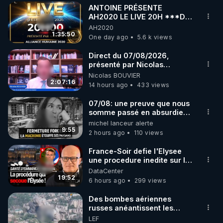
ANTOINE PRÉSENTE
▶ 30 jours gratuit sur l’application de méditation et 
AH2020 LE LIVE 20H ***DU
06/08/2026***
AH2020
de bien-être ENVOL :

1:35:50
One day ago
5.6 k views
Rendez-vous sur 
https://www.envol.app/code
 avec 
le code : REGENERE
Direct du 07/08/2026,
présenté par Nicolas
BOUVIER
Nicolas BOUVIER
2:07:16
14 hours ago
433 views
07/08: une preuve que nous
somme passé en absurdie
une dictature qui veut faire
michel lanceur alerte
taire ses opposant !
9:55
2 hours ago
110 views
France-Soir defie l'Elysee
une procedure inedite sur la
sante du president - Nexus
DataCenter
19:52
6 hours ago
299 views
Des bombes aériennes
russes anéantissent les
centres de contrôle de
LEF