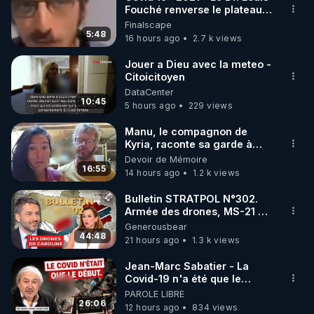
Fouché renverse le plateau
🌱 INSTAGRAM

de CNews !
Finalscape
5:48
16 hours ago
2.7 k views
https://www.instagram.com/rdlr_thierrycasasnovas/
http://rgnr.li/instagram
Jouer a Dieu avec la meteo -
Citoicitoyen
DataCenter
🌱 LA NEWSLETTER

10:45
5 hours ago
229 views
Pour ne pas rater l’actualité RGNR (stages, 
Manu, le compagnon de
Kyria, raconte sa garde à
http://rgnr.li/news
vue musclée. PARTAGEZ!
Devoir de Mémoire
16:55
14 hours ago
1.2 k views
🌱 VIDÉOS NON CENSURÉES SUR ODYSEE 

Toutes les vidéos Youtube sont aussi sur la 
Bulletin STRATPOL N°302.
Armée des drones, MS-21 en
série, missiles coréens.
Generousbear
http://rgnr.li/odysee
07.08.2026.
44:48
21 hours ago
1.3 k views
🌱 LES STAGES EN PRÉSENTIEL

Jean-Marc Sabatier - La
Covid-19 n'a été que le
début - L'ARNm & l'ARNm-aa
PAROLE LIBRE
http://rgnr.li/stages
jusqu où auront-t-il ?
26:06
12 hours ago
834 views