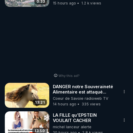
drones de 3 brigades
0:33
15 hours ago
1.2 k views
ukrainienne
Why this ad?
DANGER notre Souveraineté
Alimentaire est attaqué...
Coeur de Savoie radioweb TV
13:21
14 hours ago
335 views
LA FILLE qu'EPSTEIN
VOULAIT CACHER
michel lanceur alerte
13:50
20 hours ago
2.8 k views