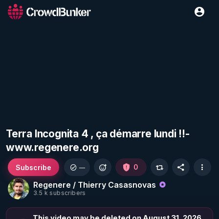
Terra Incognita 4 , ça démarre lundi !!-
www.regenere.org
Subscribe
0
—
Regenere / Thierry Casasnovas
3.5 k subscribers
This video may be deleted on August 31, 2026