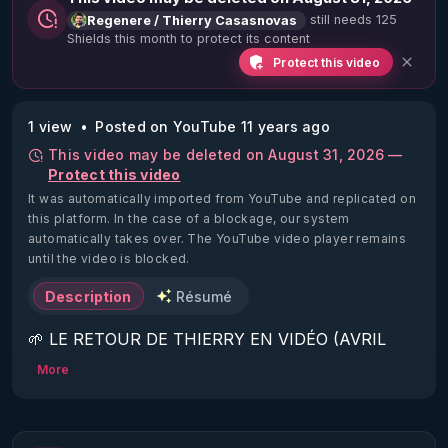
still needs 125
Regenere / Thierry Casasnovas
Shields this month to protect its content
Protect this video
1 view
Posted on YouTube 11 years ago
This video may be deleted on August 31, 2026 —
Protect this video
It was automatically imported from YouTube and replicated on
this platform.
In the case of a blockage, our system
automatically takes over. The YouTube video player remains
until the video is blocked.
Description
Résumé
🌱 LE RETOUR DE THIERRY EN VIDÉO (AVRIL 
2022)!

More
Découvrez la saison 2 des vidéos sur le nouveau 
https://www.rgnr.fr/presentation.html