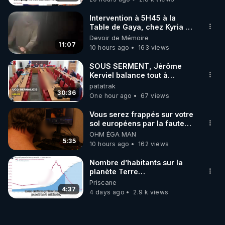
Intervention à 5H45 à la
Table de Gaya, chez Kyria et
Manu. 6/08/2026 PARTAGEZ
Devoir de Mémoire
!
11:07
10 hours ago
163 views
SOUS SERMENT, Jérôme
Kerviel balance tout à
l'Assemblée !
patatrak
30:36
One hour ago
67 views
Vous serez frappés sur votre
sol européens par la faute
des dirigeants qui s'en
OHM ÉGA MAN
mettent dans le nez
5:35
10 hours ago
162 views
Nombre d’habitants sur la
planète Terre…
Priscane
4:37
4 days ago
2.9 k views