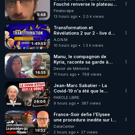
Fouché renverse le plateau
🌱 INSTAGRAM

de CNews !
Finalscape
5:48
13 hours ago
2.0 k views
https://www.instagram.com/rdlr_thierrycasasnovas/
http://rgnr.li/instagram
Transformation et
Révélations 2 sur 2 - live du
07/08/26
A.D.N.M
🌱 LA NEWSLETTER

1:49:53
10 hours ago
1.3 k views
Pour ne pas rater l’actualité RGNR (stages, 
Manu, le compagnon de
Kyria, raconte sa garde à
http://rgnr.li/news
vue musclée. PARTAGEZ!
Devoir de Mémoire
16:55
11 hours ago
768 views
🌱 VIDÉOS NON CENSURÉES SUR ODYSEE 

Toutes les vidéos Youtube sont aussi sur la 
Jean-Marc Sabatier - La
Covid-19 n'a été que le
début - L'ARN messager
PAROLE LIBRE
http://rgnr.li/odysee
jusqu où ira-t-il ?
26:06
9 hours ago
387 views
🌱 LES STAGES EN PRÉSENTIEL

France-Soir defie l'Elysee
une procedure inedite sur la
sante du president - Nexus
DataCenter
http://rgnr.li/stages
19:52
2 hours ago
27 views