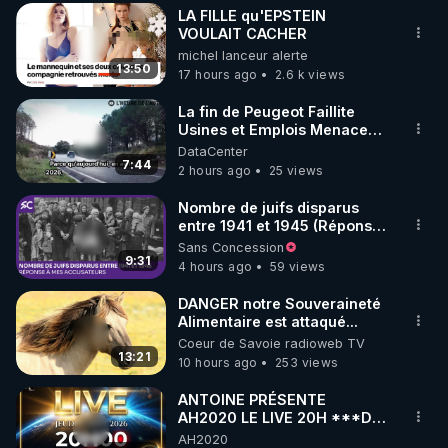
LA FILLE qu'EPSTEIN
▶ 30 jours gratuit sur l’application de méditation et 
VOULAIT CACHER
michel lanceur alerte
de bien-être ENVOL :

13:50
17 hours ago
2.6 k views
Rendez-vous sur 
https://www.envol.app/code
 avec 
le code : REGENERE
La fin de Peugeot Faillite
Usines et Emplois Menacees
- L'heure de l'auto
DataCenter
7:44
2 hours ago
25 views
Nombre de juifs disparus
entre 1941 et 1945 (Réponse
à mes accusateurs)
Sans Concession
9:31
4 hours ago
59 views
DANGER notre Souveraineté
Alimentaire est attaqué...
Coeur de Savoie radioweb TV
13:21
10 hours ago
253 views
ANTOINE PRÉSENTE
AH2020 LE LIVE 20H ***DU
06/08/2026***
AH2020