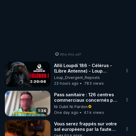
Why this ad?
Allô Loupdi 186 - Célérus -
(Libre Antenne) - Loup
Divergent 2026.08.06
Loup_Divergent_Reposts
3:20:08
23 hours ago
783 views
Pass sanitaire : 126 centres
commerciaux concernés par
l'obligation dans toute la
Ni Oubli Ni Pardon
France
1:34
One day ago
4.1 k views
Vous serez frappés sur votre
sol européens par la faute
des dirigeants qui s'en
OHM ÉGA MAN