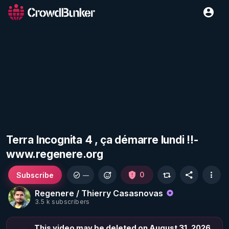
Terra Incognita 4 , ça démarre lundi !!-
www.regenere.org
Subscribe
0
—
Regenere / Thierry Casasnovas
3.5 k subscribers
This video may be deleted on August 31, 2026