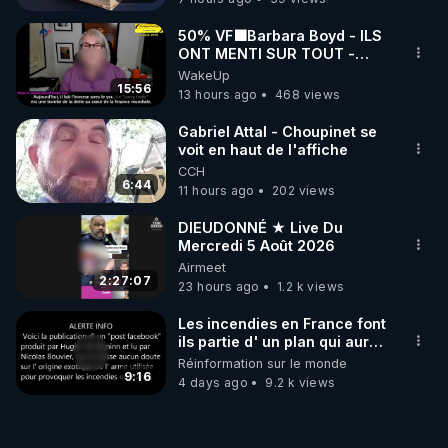
50% VF🟩Barbara Boyd - ILS
ONT MENTI SUR TOUT -
Jocelyne Traduction
WakeUp
15:56
13 hours ago
468 views
Gabriel Attal - Choupinet se
voit en haut de l'affiche
CCH
6:44
11 hours ago
202 views
DIEUDONNÉ ★ Live Du
Mercredi 5 Août 2026
Airmeet
2:27:07
23 hours ago
1.2 k views
Les incendies en France font
ils partie d' un plan qui aurait
débuté le 11 septembre 2001
Réinformation sur le monde
?
9:16
4 days ago
9.2 k views