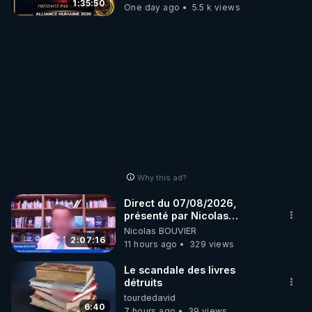
1:35:50
One day ago
5.5 k views
Why this ad?
Direct du 07/08/2026,
présenté par Nicolas
BOUVIER
Nicolas BOUVIER
2:07:16
11 hours ago
329 views
Le scandale des livres
détruits
tourdedavid
6:40
7 hours ago
39 views