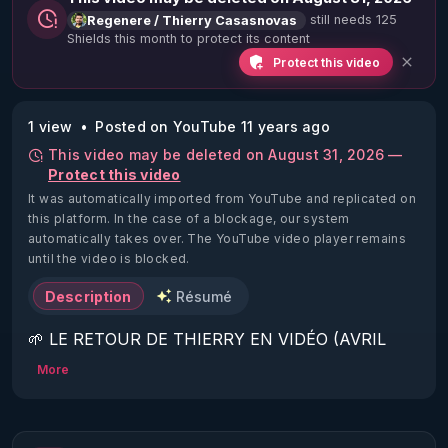
still needs 125
Regenere / Thierry Casasnovas
Shields this month to protect its content
Protect this video
1 view
Posted on YouTube 11 years ago
This video may be deleted on August 31, 2026 —
Protect this video
It was automatically imported from YouTube and replicated on
this platform.
In the case of a blockage, our system
automatically takes over. The YouTube video player remains
until the video is blocked.
Description
Résumé
🌱 LE RETOUR DE THIERRY EN VIDÉO (AVRIL 
2022)!

More
Découvrez la saison 2 des vidéos sur le nouveau 
https://www.rgnr.fr/presentation.html