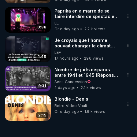
Paprika en a marre de se
faire interdire de spectacle.
Elle décide donc de devenir
LEF
DJ !
0:38
One day ago
2.2 k views
Je croyais que l’homme
pouvait changer le climat
relevait du complotisme…
LEF
Faites tourner !
1:49
17 hours ago
296 views
Nombre de juifs disparus
entre 1941 et 1945 (Réponse
à mes accusateurs)
Sans Concession
9:31
2 days ago
2.1 k views
Blondie - Denis
Retro Video Vault
One day ago
1.6 k views
2:15