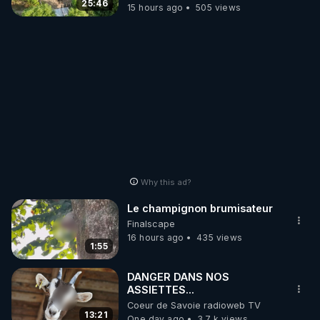
25:46
15 hours ago
505 views
Why this ad?
Le champignon brumisateur
Finalscape
16 hours ago
435 views
1:55
DANGER DANS NOS
ASSIETTES...
Coeur de Savoie radioweb TV
13:21
One day ago
3.7 k views