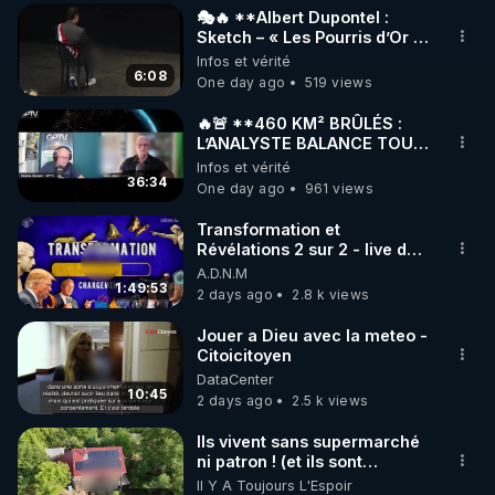
🎭🔥 **Albert Dupontel :
▶ 30 jours gratuit sur l’application de méditation et 
Sketch – « Les Pourris d’Or »
🏆💰**
Infos et vérité
de bien-être ENVOL :

6:08
One day ago
519 views
Rendez-vous sur 
https://www.envol.app/code
 avec 
le code : REGENERE
🔥🚨 **460 KM² BRÛLÉS :
L’ANALYSTE BALANCE TOUT
SUR CETTE IMPOSTURE !**
Infos et vérité
🔥🌲 | GPTV
36:34
One day ago
961 views
Transformation et
Révélations 2 sur 2 - live du
07/08/26
A.D.N.M
1:49:53
2 days ago
2.8 k views
Jouer a Dieu avec la meteo -
Citoicitoyen
DataCenter
10:45
2 days ago
2.5 k views
Ils vivent sans supermarché
ni patron ! (et ils sont
heureux)
Il Y A Toujours L'Espoir