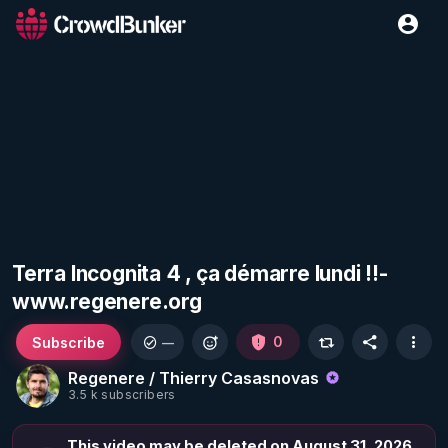
Terra Incognita 4 , ça démarre lundi !!-
www.regenere.org
Subscribe
0
—
Regenere / Thierry Casasnovas
3.5 k subscribers
This video may be deleted on August 31, 2026