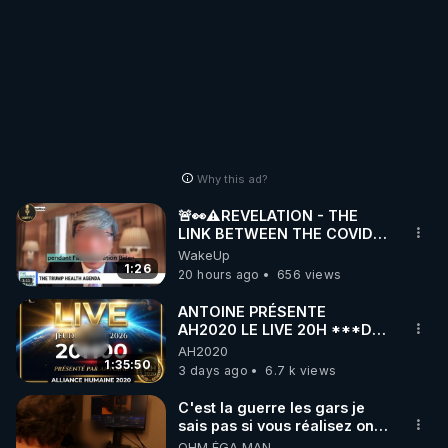
Why this ad?
🚨👀⚠️REVELATION - THE
LINK BETWEEN THE COVID
VACCINE AND CANCER -LIEN
WakeUp
VACCIN COVID ET CANCER
1:26
20 hours ago
656 views
ANTOINE PRÉSENTE
AH2020 LE LIVE 20H ***DU
06/08/2026***
AH2020
1:35:50
3 days ago
6.7 k views
C'est la guerre les gars je
sais pas si vous réalisez on y
est !!!
OHM ÉGA MAN