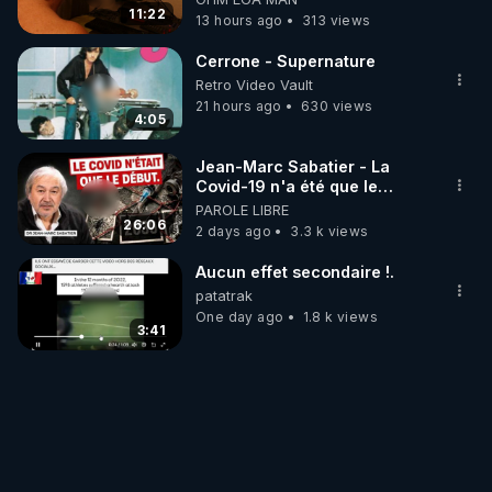
11:22
13 hours ago
313 views
Cerrone - Supernature
Retro Video Vault
21 hours ago
630 views
4:05
Jean-Marc Sabatier - La
Covid-19 n'a été que le
début - L'ARNm & l'ARNm-aa
PAROLE LIBRE
jusqu où auront-t-il ?
26:06
2 days ago
3.3 k views
Aucun effet secondaire !.
patatrak
One day ago
1.8 k views
3:41