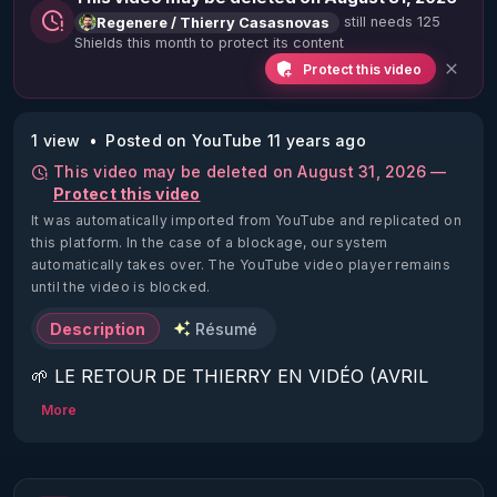
still needs 125
Regenere / Thierry Casasnovas
Shields this month to protect its content
Protect this video
1 view
Posted on YouTube 11 years ago
This video may be deleted on August 31, 2026 —
Protect this video
It was automatically imported from YouTube and replicated on
this platform.
In the case of a blockage, our system
automatically takes over. The YouTube video player remains
until the video is blocked.
Description
Résumé
🌱 LE RETOUR DE THIERRY EN VIDÉO (AVRIL 
2022)!

More
Découvrez la saison 2 des vidéos sur le nouveau 
https://www.rgnr.fr/presentation.html