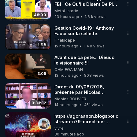
FBI : Ce Qu'Ils Disent De Plus
🌱 INSTAGRAM

Grave Sur Hitler
MetaHistoria
48:00
23 hours ago
1.6 k views
https://www.instagram.com/rdlr_thierrycasasnovas/
http://rgnr.li/instagram
Gestion Covid-19 : Anthony
Fauci sur la sellette.
Finalscape
🌱 LA NEWSLETTER

1:08
15 hours ago
1.4 k views
Pour ne pas rater l’actualité RGNR (stages, 
Avant que ça pète... Dieudo
le visionnaire !!!
http://rgnr.li/news
OHM ÉGA MAN
3:05
13 hours ago
808 views
🌱 VIDÉOS NON CENSURÉES SUR ODYSEE 

Toutes les vidéos Youtube sont aussi sur la 
Direct du 09/08/2026,
présenté par Nicolas
BOUVIER
Nicolas BOUVIER
http://rgnr.li/odysee
3:33:32
14 hours ago
451 views
🌱 LES STAGES EN PRÉSENTIEL

https://agoraanon.blogspot.com/2026
stream-n79-direct-de-
christelle.html
vivre
http://rgnr.li/stages
30 minutes ago