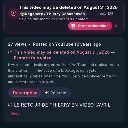
This video may be deleted on August 31, 2026
still needs 125
Regenere / Thierry Casasnovas
Shields this month to protect its content
Protect this video
27 views
Posted on YouTube 10 years ago
This video may be deleted on August 31, 2026 —
Protect this video
It was automatically imported from YouTube and replicated on
this platform.
In the case of a blockage, our system
automatically takes over. The YouTube video player remains
until the video is blocked.
Description
Résumé
🌱 LE RETOUR DE THIERRY EN VIDÉO (AVRIL 
2022)!

More
Découvrez la saison 2 des vidéos sur le nouveau 