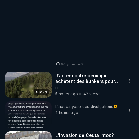
Why this ad?
J’ai rencontré ceux qui
achètent des bunkers pour
survivre à la fin du monde
LEF
56:21
5 hours ago
42 views
L'apocalypse des divulgations
4 hours ago
L'Invasion de Ceuta intox?