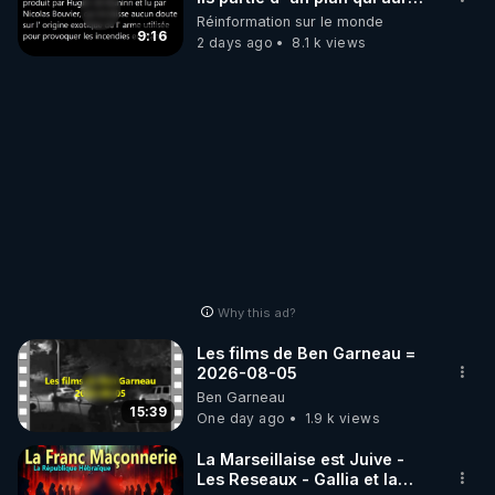
débuté le 11 septembre 2001
Réinformation sur le monde
?
9:16
2 days ago
8.1 k views
Why this ad?
Les films de Ben Garneau =
2026-08-05
Ben Garneau
15:39
One day ago
1.9 k views
La Marseillaise est Juive -
Les Reseaux - Gallia et la