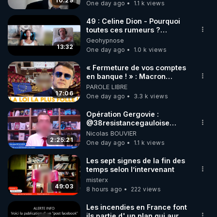
carbone.
10:29
One day ago
1.1 k views
code : REGENERE10

49 : Celine Dion - Pourquoi
▶ 30 jours gratuit sur l’application de méditation et 
toutes ces rumeurs ?
Enquête sous hypnose
Geohypnose
de bien-être ENVOL :

13:32
One day ago
1.0 k views
Rendez-vous sur 
https://www.envol.app/code
 avec 
le code : REGENERE
« Fermeture de vos comptes
en banque ! » : Macron
impose une loi folle !
PAROLE LIBRE
17:06
One day ago
3.3 k views
Opération Gergovie :
‪@38resistancegauloise‬
‪@MarionSigautOfficiel‬
Nicolas BOUVIER
‪@gladysriifard5710‬ Laëtitia
2:25:21
One day ago
1.1 k views
Les sept signes de la fin des
temps selon l’intervenant
misterx
49:03
8 hours ago
222 views
Les incendies en France font
ils partie d' un plan qui aurait