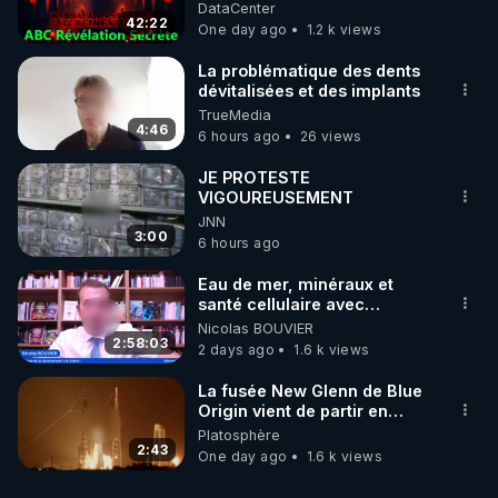
France - Symbolisme
DataCenter
42:22
One day ago
1.2 k views
La problématique des dents
dévitalisées et des implants
TrueMedia
4:46
6 hours ago
26 views
JE PROTESTE
VIGOUREUSEMENT
JNN
3:00
6 hours ago
Eau de mer, minéraux et
santé cellulaire avec
Grégoire Cadeau
Nicolas BOUVIER
2:58:03
2 days ago
1.6 k views
La fusée New Glenn de Blue
Origin vient de partir en
fumée.
Platosphère
2:43
One day ago
1.6 k views