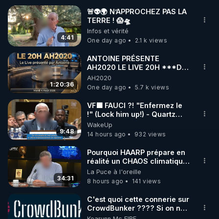
🚨👽🌍 N’APPROCHEZ PAS LA
TERRE ! 😱🛸
🌱 INSTAGRAM

Infos et vérité
4:41
One day ago
2.1 k views
https://www.instagram.com/rdlr_thierrycasasnovas/
http://rgnr.li/instagram
ANTOINE PRÉSENTE
AH2020 LE LIVE 20H ***DU
04/08/2026*** 📷LE
AH2020
🌱 LA NEWSLETTER

GRAND RÉVEIL EST EN
1:20:36
One day ago
5.7 k views
Pour ne pas rater l’actualité RGNR (stages, 
MARCHE 📷
VF🟩 FAUCI ?! "Enfermez le
!" (Lock him up!) - Quartz
http://rgnr.li/news
Traduction
WakeUp
9:48
14 hours ago
932 views
🌱 VIDÉOS NON CENSURÉES SUR ODYSEE 

Toutes les vidéos Youtube sont aussi sur la 
Pourquoi HAARP prépare en
réalité un CHAOS climatique,
on répond
La Puce à l'oreille
http://rgnr.li/odysee
34:31
8 hours ago
141 views
🌱 LES STAGES EN PRÉSENTIEL

C'est quoi cette connerie sur
CrowdBunker ???? Si on ne
peut plus publier, c'est un
Kearunn Mc EIRE