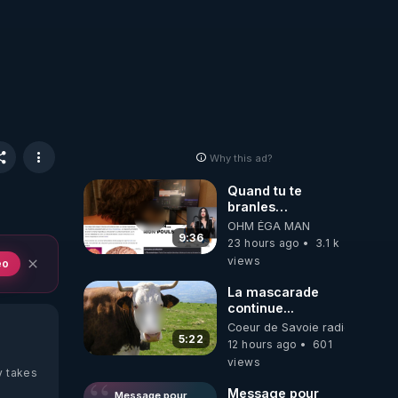
Why this ad?
Quand tu te
branles
bonhomme tu
OHM ÉGA MAN
émets des ondes
9:36
23 hours ago
3.1 k
ils ont juste omis
views
eo
de t'expliquer
La mascarade
continue...
Coeur de Savoie radioweb TV
5:22
12 hours ago
601
views
y takes
Message pour
Message pour