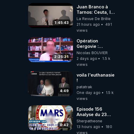
Juan Branco à
Tarnos: Ceuta, le
narcotrafic et le
La Revue De Brêle
pouvoir en France
1:45:43
21 hours ago
491
views
Opération
Gergovie :
‪@38resistancegauloise‬
Nicolas BOUVIER
‪@MarionSigautOfficiel‬
2:25:21
2 days ago
1.5 k
‪@gladysriifard5710‬
views
Laëtitia
voila l'euthanasie
!
patatrak
4:49
One day ago
1.5 k
views
Episode 156
Analyse du 23
février 2025 Elon
Sherpatheone
Musk : Houston ,
8:42
13 hours ago
180
on a un problème
views