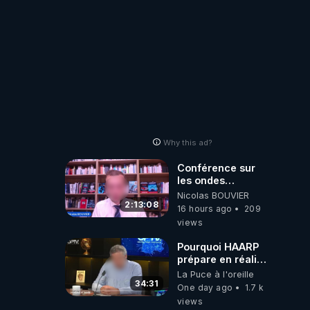
Why this ad?
Conférence sur
les ondes
électromagnétiques
Nicolas BOUVIER
par Grégoire
2:13:08
16 hours ago
209
Caustru et Bart de
views
Wever !
Pourquoi HAARP
prépare en réalité
un CHAOS
La Puce à l'oreille
climatique, on
34:31
One day ago
1.7 k
répond
views