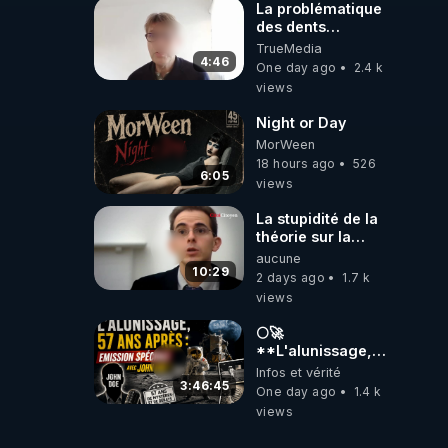
La problématique
des dents
dévitalisées et
TrueMedia
des implants
4:46
One day ago
2.4 k
views
Night or Day
MorWeen
18 hours ago
526
6:05
views
La stupidité de la
théorie sur la
responsabilité de
aucune
l’homme
10:29
2 days ago
1.7 k
concernant le
views
dioxyde de
carbone.
🌕🚀
**L'alunissage,
57 ans après :
Infos et vérité
Émission spéciale
3:46:45
One day ago
1.4 k
avec John Doe
views
!** 👨 🚀✨