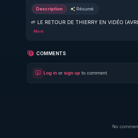
Description
Résumé
🌱 LE RETOUR DE THIERRY EN VIDÉO (AVRIL
More
https://www.rgnr.fr/presentation.html
🌱 LE MAGAZINE RÉGÉNÈRE 

COMMENTS
http://rgnr.li/ymag
Log in
or
sign up
to comment.
🌱 LA BOUTIQUE DU MAGAZINE

https://boutique.magazine-regenere.fr/
🌱 FIL TELEGRAM

https://t.me/rgnr_fr
No comments