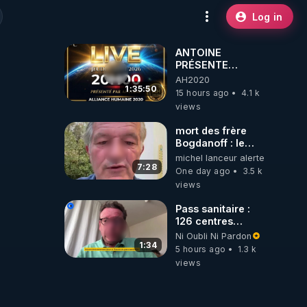
Log in
ANTOINE
PRÉSENTE
AH2020 LE LIVE
AH2020
20H ***DU
1:35:50
15 hours ago
4.1 k
06/08/2026***
views
mort des frère
Bogdanoff : le
mensonge d état
michel lanceur alerte
7:28
One day ago
3.5 k
views
Pass sanitaire :
126 centres
commerciaux
Ni Oubli Ni Pardon
concernés par
1:34
5 hours ago
1.3 k
l'obligation dans
views
toute la France