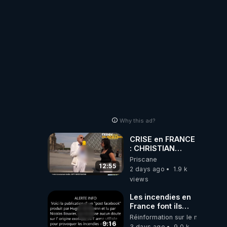
!
Why this ad?
CRISE en FRANCE
: CHRISTIAN
COTTEN FAIT une
Priscane
étrange
12:55
2 days ago
1.9 k
découverte
views
Les incendies en
France font ils
partie d' un plan
Réinformation sur le monde
qui aurait débuté
9:16
3 days ago
9.0 k