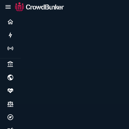
Current
Rushes
Live
Politics & institutions
World & geopolitics
Health, food & wellbeing
Society, justice & freedoms
Economy, environment & technology