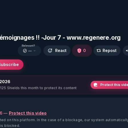
témoignages !! -Jour 7 - www.regenere.org
Relevant?
React
0
Repost
—
Subscribe
 2026
Protect this vid
 125 Shields this month to protect its content
26 —
Protect this video
ted on this platform.
In the case of a blockage, our system automaticall
 is blocked.