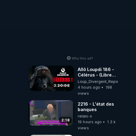
Why this ad?
Allô Loupdi 186 -
Célérus - (Libre
Antenne) - Loup
Loup_Divergent_Reposts
Divergent
3:20:08
4 hours ago
198
2026.08.06
views
2216 - L'état des
banques
relais-x
2:18
19 hours ago
1.3 k
views