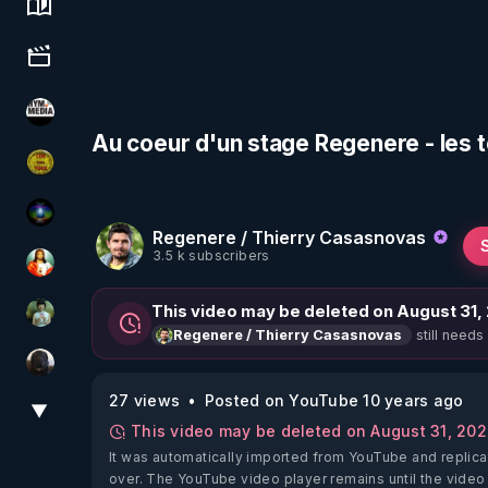
Science, history & spirituality
Culture, media & entertainment
HYM.MEDIA
Au coeur d'un stage Regenere - les 
CDS pour TOUS
WakeUp
Regenere / Thierry Casasnovas
3.5 k subscribers
L'autre son de cloche
This video may be deleted on August 31,
Sonmi-877
still needs
Regenere / Thierry Casasnovas
TrueMedia
27 views
Posted on YouTube 10 years ago
▼
View More
This video may be deleted on August 31, 20
It was automatically imported from YouTube and replica
over. The YouTube video player remains until the video