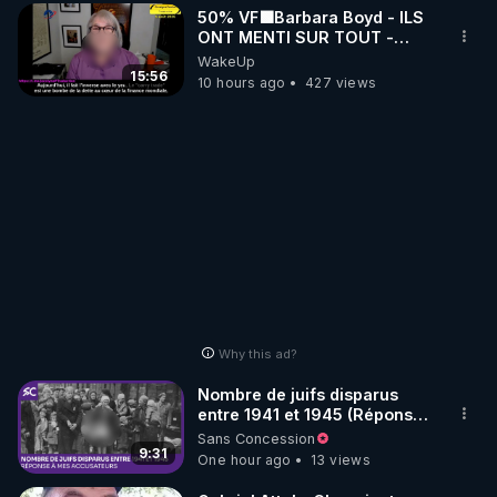
50% VF🟩Barbara Boyd - ILS
ONT MENTI SUR TOUT -
Jocelyne Traduction
WakeUp
15:56
10 hours ago
427 views
Why this ad?
Nombre de juifs disparus
entre 1941 et 1945 (Réponse
à mes accusateurs)
Sans Concession
9:31
One hour ago
13 views