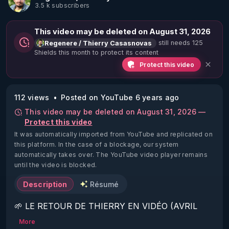
3.5 k subscribers
This video may be deleted on August 31, 2026
still needs 125
Regenere / Thierry Casasnovas
Shields this month to protect its content
Protect this video
112 views
Posted on YouTube 6 years ago
This video may be deleted on August 31, 2026 —
Protect this video
It was automatically imported from YouTube and replicated on
this platform.
In the case of a blockage, our system
automatically takes over. The YouTube video player remains
until the video is blocked.
Description
Résumé
🌱 LE RETOUR DE THIERRY EN VIDÉO (AVRIL 
2022)!

More