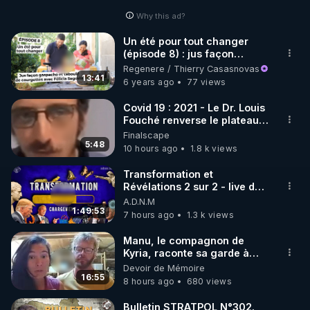
Why this ad?
http://rgnr.li/facebook
Un été pour tout changer
(épisode 8) : jus façon
🌱 INSTAGRAM

gaspacho et taboulé de
Regenere / Thierry Casasnovas
courgette avec Felicia
13:41
6 years ago
77 views
https://www.instagram.com/rdlr_thierrycasasnovas/
http://rgnr.li/instagram
Covid 19 : 2021 - Le Dr. Louis
Fouché renverse le plateau
de CNews !
Finalscape
🌱 LA NEWSLETTER

5:48
10 hours ago
1.8 k views
Pour ne pas rater l’actualité RGNR (stages, 
Transformation et
Révélations 2 sur 2 - live du
http://rgnr.li/news
07/08/26
A.D.N.M
1:49:53
7 hours ago
1.3 k views
🌱 VIDÉOS NON CENSURÉES SUR ODYSEE 

Toutes les vidéos Youtube sont aussi sur la 
Manu, le compagnon de
Kyria, raconte sa garde à
vue musclée. PARTAGEZ!
Devoir de Mémoire
http://rgnr.li/odysee
16:55
8 hours ago
680 views
🌱 LES STAGES EN PRÉSENTIEL

Bulletin STRATPOL N°302.