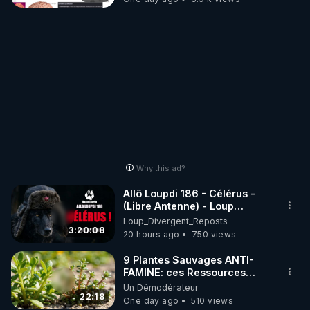
Why this ad?
Allô Loupdi 186 - Célérus -
(Libre Antenne) - Loup
Divergent 2026.08.06
Loup_Divergent_Reposts
3:20:08
20 hours ago
750 views
9 Plantes Sauvages ANTI-
FAMINE: ces Ressources
NUTRITIVES&MéDICINALES"gratuite
Un Démodérateur
JARDIN&des Haies
22:18
One day ago
510 views