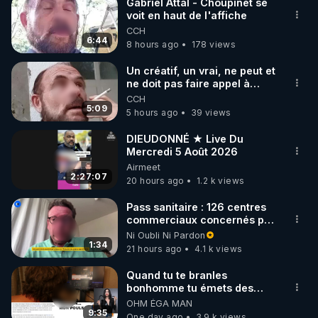
Gabriel Attal - Choupinet se
voit en haut de l'affiche
CCH
6:44
8 hours ago
178 views
Un créatif, un vrai, ne peut et
ne doit pas faire appel à
l'intelligence artificielle
CCH
5:09
5 hours ago
39 views
DIEUDONNÉ ★ Live Du
Mercredi 5 Août 2026
Airmeet
2:27:07
20 hours ago
1.2 k views
Pass sanitaire : 126 centres
commerciaux concernés par
l'obligation dans toute la
Ni Oubli Ni Pardon
France
1:34
21 hours ago
4.1 k views
Quand tu te branles
bonhomme tu émets des
ondes ils ont juste omis de
OHM ÉGA MAN
t'expliquer
9:35
One day ago
3.9 k views