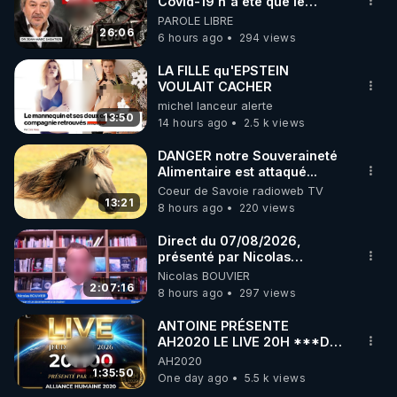
marque SANA : 

Covid-19 n'a été que le
début - L'ARN messager
PAROLE LIBRE
Rendez-vous sur 
http://rgnr.li/lechoubrave
 avec le 
jusqu où ira-t-il ?
26:06
6 hours ago
294 views
code : REGENERE10

LA FILLE qu'EPSTEIN
▶ 30 jours gratuit sur l’application de méditation et 
VOULAIT CACHER
michel lanceur alerte
de bien-être ENVOL :

13:50
14 hours ago
2.5 k views
Rendez-vous sur 
https://www.envol.app/code
 avec 
le code : REGENERE
DANGER notre Souveraineté
Alimentaire est attaqué...
Coeur de Savoie radioweb TV
13:21
8 hours ago
220 views
Direct du 07/08/2026,
présenté par Nicolas
BOUVIER
Nicolas BOUVIER
2:07:16
8 hours ago
297 views
ANTOINE PRÉSENTE
AH2020 LE LIVE 20H ***DU
06/08/2026***
AH2020
1:35:50
One day ago
5.5 k views