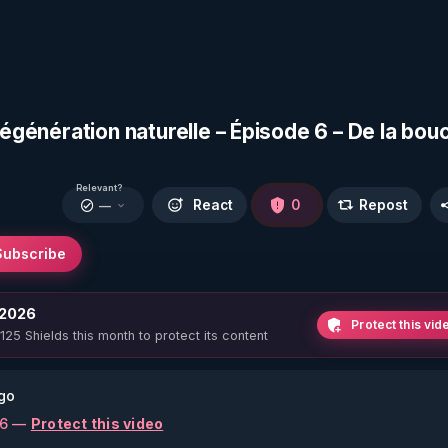
régénération naturelle – Épisode 6 – De la bou
Relevant?
React
0
Repost
—
Subscribe
 2026
Protect this vid
 125 Shields this month to protect its content
go
26 —
Protect this video