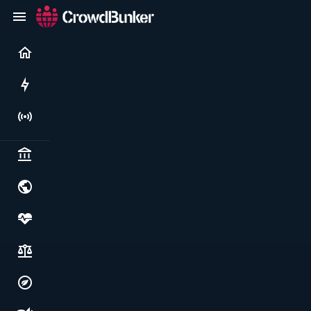
Current
Rushes
Live
Politics & institutions
World & geopolitics
Health, food & wellbeing
Society, justice & freedoms
Economy, environment & technology