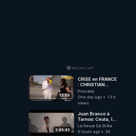
Why this ad?
CRISE en FRANCE
: CHRISTIAN
COTTEN FAIT une
Priscane
étrange
12:55
One day ago
1.3 k
découverte
views
Juan Branco à
Tarnos: Ceuta, le
narcotrafic et le
La Revue De Brêle
pouvoir en France
1:45:43
6 hours ago
92