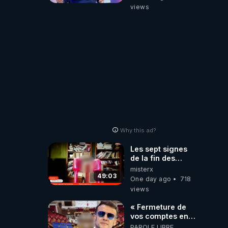
Macron Claude
views
Janvier, GPTV, 18
X 2024
Why this ad?
Les sept signes
de la fin des
temps selon
misterx
l’intervenant
49:03
One day ago
718
views
« Fermeture de
vos comptes en
banque ! » :
PAROLE LIBRE