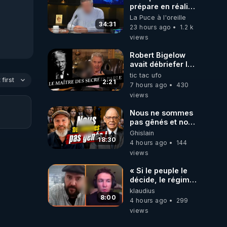
prépare en réalité
un CHAOS
La Puce à l'oreille
climatique, on
34:31
23 hours ago
1.2 k
répond
views
 par 
Robert Bigelow
avait débriefer le
pédophile
tic tac ufo
first
génocidaire de
2:21
7 hours ago
430
donald j trump
views
zine-
Nous ne sommes
pas gênés et nous
n’avons pas
Ghislain
s) 
besoin de nous
18:30
4 hours ago
144
bert-
excuser ! #jw
views
#jehovah
#collegecentral
« Si le peuple le
décide, le régime
peut tomber
klaudius
demain ! »
8:00
4 hours ago
299
in 
views