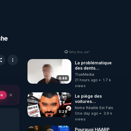
che
Why this ad?
La problématique
des dents
dévitalisées et
TrueMedia
des implants
4:46
21 hours ago
1.7 k
views
eo
Le piège des
voitures
électriques se
Notre Réalité Est Falsifiée Et F
referme sur les
5:29
One day ago
3.9 k
usagers !
views
Pourquoi HAARP