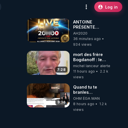
Log in
ANTOINE
PRÉSENTE
AH2020 LE LIVE
AH2020
20H ***DU
36 minutes ago
06/08/2026***
934 views
mort des frère
Bogdanoff : le
mensonge d état
michel lanceur alerte
7:28
11 hours ago
2.2 k
views
Quand tu te
branles
bonhomme tu
OHM ÉGA MAN
émets des ondes
9:36
8 hours ago
1.2 k
ils ont juste omis
views
de t'expliquer