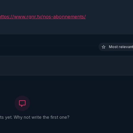
https://www.rgnr.tv/nos-abonnements/
Warmcook qui diffuse les extracteurs de jus Kuvings choisis
tps://www.warmcook.com/14-kuvings
Most relevant 
z vous ou complétez votre collection : 
https://shop.maga
 référence de Robert Morse ( formateur de Thierry Casasnova
a-editions.com/livre/le-miracle-de-la-detoxification-de-ro
ivante : Protocole global de régénération

 yet. Why not write the first one?
lants n’étaient pas des fatalités… mais les symptômes d’un terra
oc, on démonte les dogmes de la dentisterie moderne et on 