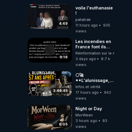
voila l'euthanasie
!
patatrak
4:49
11 hours ago
935
views
Les incendies en
France font ils
partie d' un plan
Réinformation sur le monde
qui aurait débuté
9:16
3 days ago
8.7 k
le 11 septembre
views
2001 ?
🌕🚀
**L'alunissage,
57 ans après :
Infos et vérité
Émission spéciale
3:46:45
17 hours ago
942
avec John Doe
views
!** 👨 🚀✨
Night or Day
MorWeen
3 hours ago
83
6:05
views