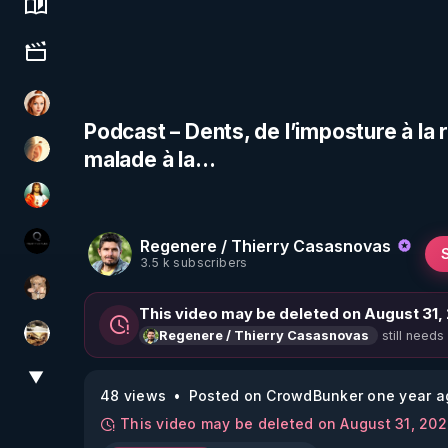
Science, history & spirituality
Culture, media & entertainment
Ambr3
Podcast – Dents, de l’imposture à la 
malade à la…
La Puce à l'oreille
L'autre son de cloche
Regenere / Thierry Casasnovas
La vérité
3.5 k subscribers
DataCenter
This video may be deleted on August 31,
still needs
Regenere / Thierry Casasnovas
patatrak
▼
View More
48 views
Posted on CrowdBunker one year a
This video may be deleted on August 31, 20