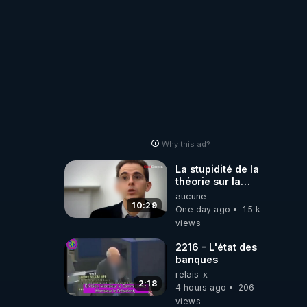
ément 
Why this ad?
La stupidité de la
théorie sur la
responsabilité de
aucune
l’homme
10:29
One day ago
1.5 k
concernant le
views
dioxyde de
carbone.
2216 - L'état des
banques
relais-x
2:18
4 hours ago
206
views