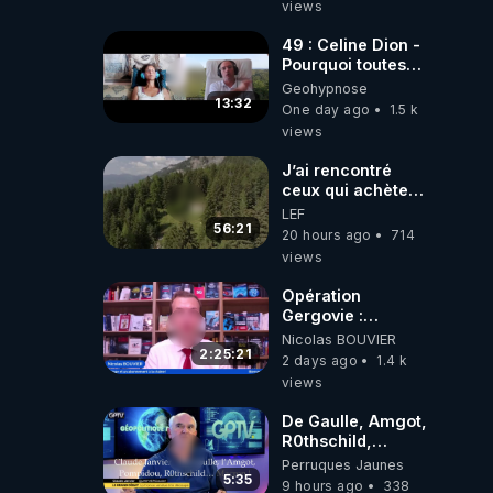
views
49 : Celine Dion -
Pourquoi toutes
ces rumeurs ?
Geohypnose
Enquête sous
13:32
One day ago
1.5 k
hypnose
views
J’ai rencontré
ceux qui achètent
des bunkers pour
LEF
survivre à la fin
56:21
20 hours ago
714
du monde
views
Opération
Gergovie :
‪@38resistancegauloise‬
Nicolas BOUVIER
‪@MarionSigautOfficiel‬
2:25:21
2 days ago
1.4 k
‪@gladysriifard5710‬
views
Laëtitia
De Gaulle, Amgot,
R0thschild,
Macron &
Perruques Jaunes
Pompidou…
5:35
9 hours ago
338