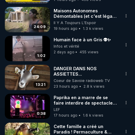
épisode-choc, on démonte les dogmes de la 
dentisterie moderne et on dévoile un protocole 
Maisons Autonomes
Démontables (et c'est légal).
concret en 5 étapes pour retrouver une bouche 
Visite éco village en
Il Y A Toujours L'Espoir
vivante, reminéralisée, et profondément connectée 
Bretagne
24:09
19 hours ago
1.3 k views
au reste du corps.

Humain face à un Gris 👽✨
 Au programme :

Infos et vérité
2 days ago
455 views
1:02
Les vraies causes des caries (ce ne sont pas les 
bactéries)

DANGER DANS NOS
ASSIETTES...
Coeur de Savoie radioweb TV
L’impact du foie, de l’alimentation et du pH sur vos 
13:21
23 hours ago
2.8 k views
dents

Paprika en a marre de se
faire interdire de spectacle.
Une hygiène buccale respectueuse du vivant

Elle décide donc de devenir
LEF
DJ !
0:38
17 hours ago
1.6 k views
Des réponses franches sur implants, composites, 
dévitalisations

Cette famille a créé un
Paradis ! Permaculture &