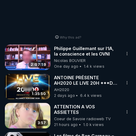
Why this ad?
Philippe Guillemant sur l’IA,
la conscience et les OVNI
Nicolas BOUVIER
2:07:19
One day ago
1.4 k views
ANTOINE PRÉSENTE
AH2020 LE LIVE 20H ***DU
06/08/2026***
AH2020
1:35:50
2 days ago
6.4 k views
ATTENTION A VOS
ASSIETTES
Coeur de Savoie radioweb TV
3:57
21 hours ago
1.0 k views
Les films de Ben Garneau =