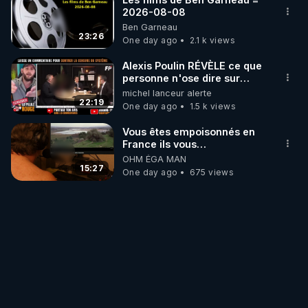
2026-08-08
Ben Garneau
23:26
One day ago
2.1 k views
Alexis Poulin RÉVÈLE ce que
personne n'ose dire sur
l'Union européenne (C'est
michel lanceur alerte
explosif)
22:19
One day ago
1.5 k views
Vous êtes empoisonnés en
France ils vous
empoisonnent tranquille
OHM ÉGA MAN
15:27
One day ago
675 views