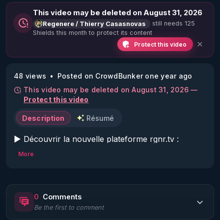
This video may be deleted on August 31, 2026
still needs 125
Regenere / Thierry Casasnovas
Shields this month to protect its content
Protect this video
48 views
Posted on CrowdBunker one year ago
This video may be deleted on August 31, 2026 —
Protect this video
Description
Résumé
▶ Découvrir la nouvelle plateforme rgnr.tv : 
https://www.rgnr.tv/nos-abonnements/
More
Code réduction de 10 % sur toute la boutique 
Warmcook qui diffuse les extracteurs de jus 
0
Comments
Kuvings choisis par RGNR et le centre de la 
Be the first to comment
régénération: 
