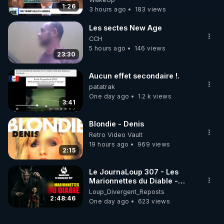
VACCIN COVID ET CANCER
1:26
3 hours ago
183 views
Les sectes New Age
CCH
5 hours ago
146 views
23:30
Aucun effet secondaire !.
patatrak
One day ago
1.2 k views
3:41
Blondie - Denis
Retro Video Vault
19 hours ago
969 views
2:15
Le JournaLoup 307 - Les
Marionnettes du Diable -
Loup Divergent 2026.08.07
Loup_Divergent_Reposts
2:48:46
One day ago
623 views