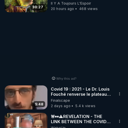
Autonomie
Il Y A Toujours L'Espoir
Des clés pour choisir en conscience, même dans le 
30:27
20 hours ago
468 views
système

Une approche radicale, lucide, régénérante. À 
écouter avec l’esprit grand ouvert.

Prochain épisode : vos questions, nos réponses ! 
Laissez vos cas concrets en commentaire.

Crédits musique :

Intro version instrumentale de Keny Arkana " Ils 
Why this ad?
ont peur de la liberté" 

Outro Chusterfield " Arte y paciencia"

Covid 19 : 2021 - Le Dr. Louis
──────

Fouché renverse le plateau
de CNews !
Finalscape
Archive RGNR de la vidéo YouTube : 
5:48
2 days ago
5.4 k views
https://www.youtube.com/watch?v=KnHOc_pNrEU
🚨👀⚠️REVELATION - THE
LINK BETWEEN THE COVID
VACCINE AND CANCER -LIEN
WakeUp