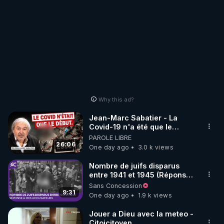
Why this ad?
Jean-Marc Sabatier - La
Covid-19 n'a été que le
début - L'ARNm & l'ARNm-aa
PAROLE LIBRE
jusqu où auront-t-il ?
26:06
One day ago
3.0 k views
Nombre de juifs disparus
entre 1941 et 1945 (Réponse
à mes accusateurs)
Sans Concession
9:31
One day ago
1.9 k views
Jouer a Dieu avec la meteo -
Citoicitoyen