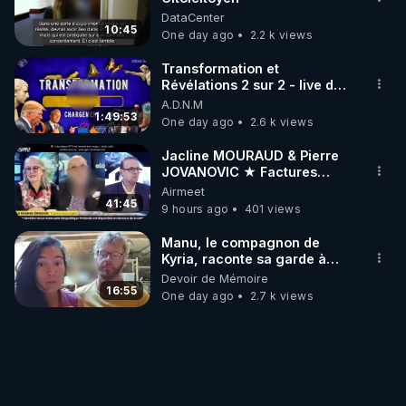
DataCenter
10:45
One day ago
2.2 k views
Transformation et
Révélations 2 sur 2 - live du
07/08/26
A.D.N.M
1:49:53
One day ago
2.6 k views
Jacline MOURAUD & Pierre
JOVANOVIC ★ Factures
Impayées : Où Est Passé Le
Airmeet
Pognon ?
41:45
9 hours ago
401 views
Manu, le compagnon de
Kyria, raconte sa garde à
vue musclée. PARTAGEZ!
Devoir de Mémoire
16:55
One day ago
2.7 k views