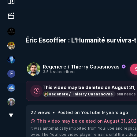
Science, history & spirituality
Culture, media & entertainment
La vérité
Éric Escoffier : L'Humanité survivra-t-
Textes Sacrés & Maîtres Spirituels
AH2020
Regenere / Thierry Casasnovas
3.5 k subscribers
F
Finalscape
This video may be deleted on August 31,
PAROLE LIBRE
still needs
Regenere / Thierry Casasnovas
Nicolas BOUVIER
22 views
Posted on YouTube 9 years ago
▼
View More
This video may be deleted on August 31, 20
It was automatically imported from YouTube and replica
over. The YouTube video player remains until the video