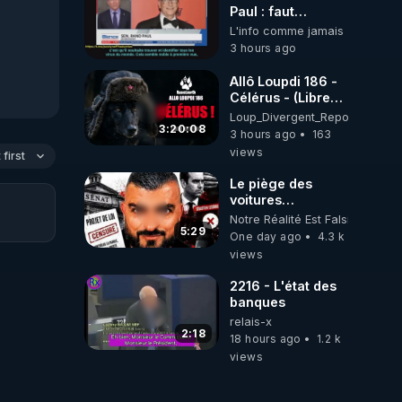
Paul : faut
convoquer la
L'info comme jamais
troupes à Fauci
3 hours ago
puis Bille gates,
famille eugéniste
Allô Loupdi 186 -
de le 18 siecle ! 😒
Célérus - (Libre
🤢😡
Antenne) - Loup
Loup_Divergent_Reposts
https://odysee.com/@ano
Divergent
3:20:08
3 hours ago
163
2026.08.06
views
first
Le piège des
voitures
électriques se
Notre Réalité Est Falsifiée Et F
referme sur les
5:29
One day ago
4.3 k
usagers !
views
2216 - L'état des
banques
relais-x
2:18
18 hours ago
1.2 k
views