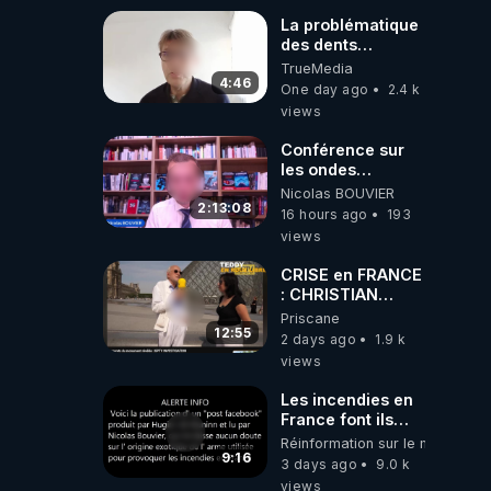
La problématique
des dents
dévitalisées et
TrueMedia
des implants
4:46
One day ago
2.4 k
views
Conférence sur
les ondes
électromagnétiques
Nicolas BOUVIER
par Grégoire
2:13:08
16 hours ago
193
Caustru et Bart de
views
Wever !
CRISE en FRANCE
: CHRISTIAN
COTTEN FAIT une
Priscane
étrange
12:55
2 days ago
1.9 k
découverte
views
Les incendies en
France font ils
partie d' un plan
Réinformation sur le monde
qui aurait débuté
9:16
3 days ago
9.0 k
le 11 septembre
views