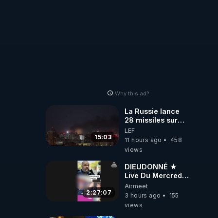
Why this ad?
La Russie lance
28 missiles sur
Kiev, l'attaque
LEF
révèle la faiblesse
15:03
11 hours ago
458
de Kiev
views
DIEUDONNÉ ★
Live Du Mercredi
5 Août 2026
Airmeet
2:27:07
3 hours ago
155
views