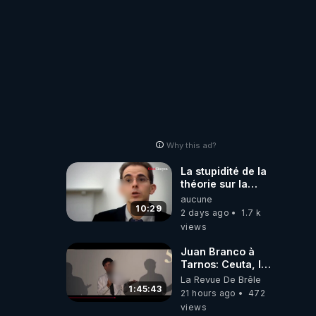
Why this ad?
La stupidité de la
théorie sur la
responsabilité de
aucune
l’homme
10:29
2 days ago
1.7 k
concernant le
views
dioxyde de
carbone.
Juan Branco à
Tarnos: Ceuta, le
narcotrafic et le
La Revue De Brêle
pouvoir en France
1:45:43
21 hours ago
472
views