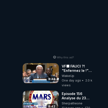
2001 ?
Why this ad?
VF🟩 FAUCI ?!
"Enfermez le !"
(Lock him up!) -
WakeUp
Quartz Traduction
9:48
One day ago
2.0 k
views
Episode 156
Analyse du 23
février 2025 Elon
Sherpatheone
Musk : Houston ,
8:42
12 hours ago
170