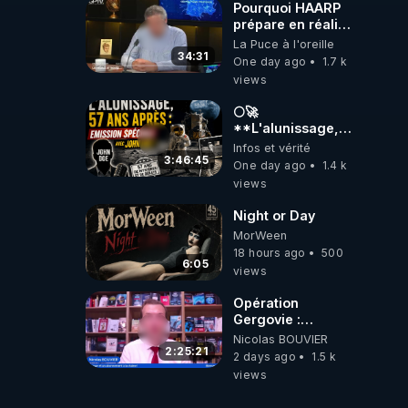
Pourquoi HAARP
prépare en réalité
un CHAOS
La Puce à l'oreille
climatique, on
34:31
One day ago
1.7 k
répond
views
🌕🚀
**L'alunissage,
57 ans après :
Infos et vérité
Émission spéciale
3:46:45
One day ago
1.4 k
avec John Doe
views
!** 👨 🚀✨
Night or Day
MorWeen
18 hours ago
500
6:05
views
Opération
Gergovie :
‪@38resistancegauloise‬
Nicolas BOUVIER
‪@MarionSigautOfficiel‬
2:25:21
2 days ago
1.5 k
‪@gladysriifard5710‬
views
Laëtitia