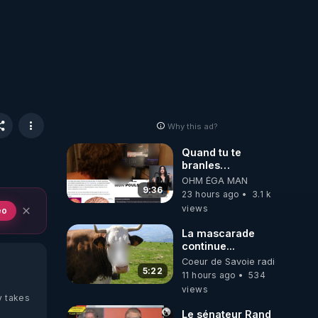
Why this ad?
Quand tu te
branles
bonhomme tu
OHM ÉGA MAN
émets des ondes
9:36
23 hours ago
3.1 k
ils ont juste omis
views
eo
de t'expliquer
La mascarade
continue...
Coeur de Savoie radioweb TV
5:22
11 hours ago
534
views
y takes
Le sénateur Rand