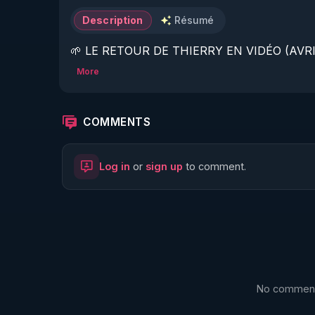
Description
Résumé
🌱 LE RETOUR DE THIERRY EN VIDÉO (AVRIL
More
https://www.rgnr.fr/presentation.html
🌱 LE MAGAZINE RÉGÉNÈRE 

COMMENTS
http://rgnr.li/ymag
Log in
or
sign up
to comment.
🌱 LA BOUTIQUE DU MAGAZINE

https://boutique.magazine-regenere.fr/
🌱 FIL TELEGRAM

https://t.me/rgnr_fr
No comments