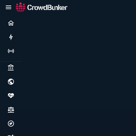
Current
Rushes
Live
Politics & institutions
World & geopolitics
Health, food & wellbeing
Society, justice & freedoms
Economy, environment & technology