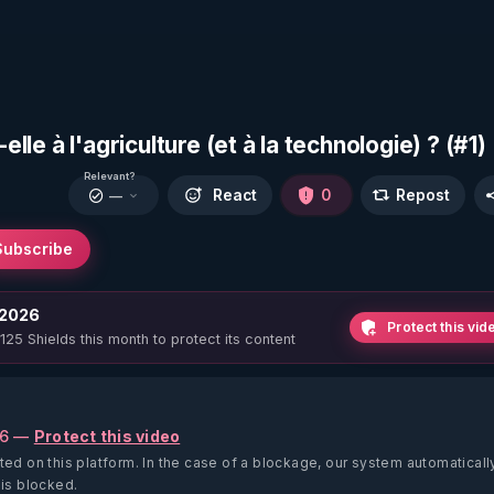
elle à l'agriculture (et à la technologie) ? (#1)
Relevant?
React
0
Repost
—
Subscribe
 2026
Protect this vid
 125 Shields this month to protect its content
26 —
Protect this video
ted on this platform.
In the case of a blockage, our system automaticall
 is blocked.