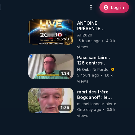
Log in
ANTOINE
PRÉSENTE
AH2020 LE LIVE
AH2020
20H ***DU
1:35:50
15 hours ago
4.0 k
06/08/2026***
views
Pass sanitaire :
126 centres
commerciaux
Ni Oubli Ni Pardon
concernés par
1:34
5 hours ago
1.0 k
l'obligation dans
views
toute la France
mort des frère
Bogdanoff : le
mensonge d état
michel lanceur alerte
7:28
One day ago
3.5 k
views