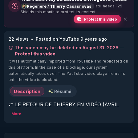
still needs 125
Regenere / Thierry Casasnovas
Shields this month to protect its content
Protect this video
22 views
Posted on YouTube 9 years ago
This video may be deleted on August 31, 2026 —
Protect this video
It was automatically imported from YouTube and replicated on
this platform.
In the case of a blockage, our system
automatically takes over. The YouTube video player remains
until the video is blocked.
Description
Résumé
🌱 LE RETOUR DE THIERRY EN VIDÉO (AVRIL 
2022)!

More
Découvrez la saison 2 des vidéos sur le nouveau 
https://www.rgnr.fr/presentation.html