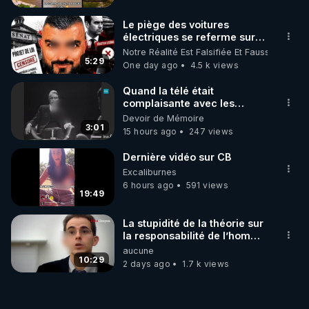
Le piège des voitures
électriques se referme sur
les usagers !
Notre Réalité Est Falsifiée Et Fausse
5:29
One day ago
4.5 k views
Quand la télé était
complaisante avec les
pédophiles
Devoir de Mémoire
3:01
15 hours ago
247 views
Dernière vidéo sur CB
Excaliburnes
6 hours ago
591 views
19:49
La stupidité de la théorie sur
la responsabilité de l’homme
concernant le dioxyde de
aucune
carbone.
10:29
2 days ago
1.7 k views