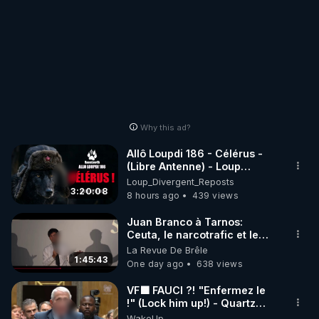
Why this ad?
Allô Loupdi 186 - Célérus -
(Libre Antenne) - Loup
Divergent 2026.08.06
Loup_Divergent_Reposts
3:20:08
8 hours ago
439 views
Juan Branco à Tarnos:
Ceuta, le narcotrafic et le
pouvoir en France
La Revue De Brêle
1:45:43
One day ago
638 views
VF🟩 FAUCI ?! "Enfermez le
!" (Lock him up!) - Quartz
Traduction
WakeUp