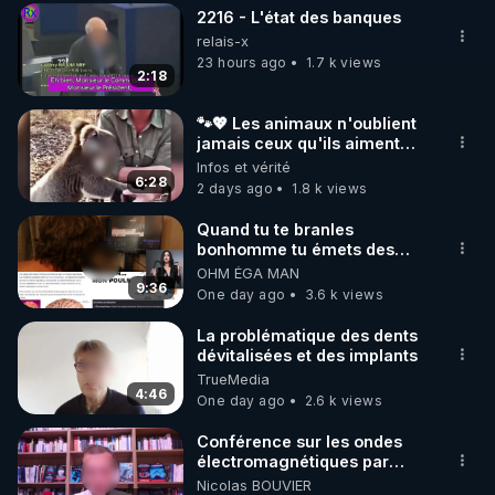
2216 - L'état des banques
▶ 30 jours gratuit sur l’application de méditation et 
relais-x
de bien-être ENVOL :

23 hours ago
1.7 k views
2:18
Rendez-vous sur 
https://www.envol.app/code
 avec 
le code : REGENERE
🐾💖 Les animaux n'oublient
jamais ceux qu'ils aiment…
🥹❤️
Infos et vérité
6:28
2 days ago
1.8 k views
Quand tu te branles
bonhomme tu émets des
ondes ils ont juste omis de
OHM ÉGA MAN
t'expliquer
9:36
One day ago
3.6 k views
La problématique des dents
dévitalisées et des implants
TrueMedia
4:46
One day ago
2.6 k views
Conférence sur les ondes
électromagnétiques par
Grégoire Caustru et Bart de
Nicolas BOUVIER