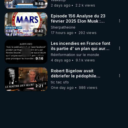
9:48
2 days ago
2.2 k views
Episode 156 Analyse du 23
février 2025 Elon Musk :
Houston , on a un problème !
Sherpatheone
8:42
17 hours ago
292 views
Les incendies en France font
ils partie d' un plan qui aurait
débuté le 11 septembre 2001
Réinformation sur le monde
?
9:16
4 days ago
9.1 k views
Robert Bigelow avait
débriefer le pédophile
génocidaire de donald j
tic tac ufo
trump
2:21
One day ago
986 views