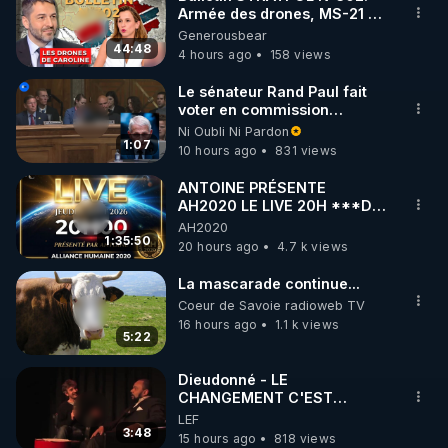
Armée des drones, MS-21 en
🌱 INSTAGRAM

série, missiles coréens.
Generousbear
07.08.2026.
44:48
4 hours ago
158 views
https://www.instagram.com/rdlr_thierrycasasnovas/
http://rgnr.li/instagram
Le sénateur Rand Paul fait
voter en commission
l'outrage au Congrès contre
Ni Oubli Ni Pardon
🌱 LA NEWSLETTER

Anthony Fauci
1:07
10 hours ago
831 views
Pour ne pas rater l’actualité RGNR (stages, 
ANTOINE PRÉSENTE
AH2020 LE LIVE 20H ***DU
http://rgnr.li/news
06/08/2026***
AH2020
1:35:50
20 hours ago
4.7 k views
🌱 VIDÉOS NON CENSURÉES SUR ODYSEE 

Toutes les vidéos Youtube sont aussi sur la 
La mascarade continue...
Coeur de Savoie radioweb TV
16 hours ago
1.1 k views
http://rgnr.li/odysee
5:22
🌱 LES STAGES EN PRÉSENTIEL

Dieudonné - LE
CHANGEMENT C'EST
MAINTENANT
LEF
http://rgnr.li/stages
3:48
15 hours ago
818 views