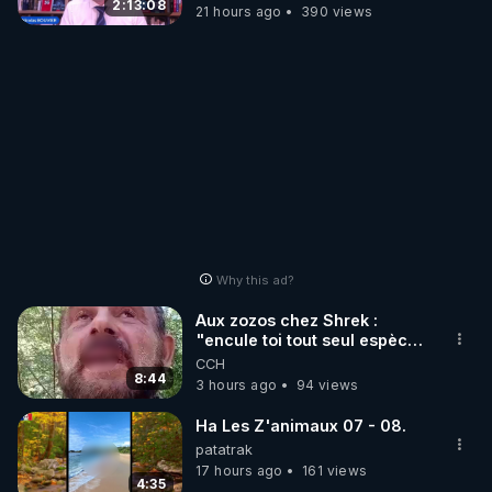
Wever !
2:13:08
21 hours ago
390 views
Why this ad?
Aux zozos chez Shrek :
"encule toi tout seul espèce
de mal polish"
CCH
8:44
3 hours ago
94 views
Ha Les Z'animaux 07 - 08.
patatrak
17 hours ago
161 views
4:35