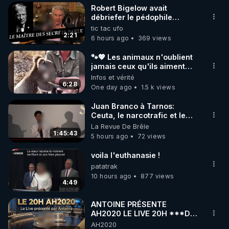
Robert Bigelow avait
▶ 30 jours gratuit sur l’application de méditation et 
débriefer le pédophile
génocidaire de donald j
tic tac ufo
de bien-être ENVOL :

trump
2:21
6 hours ago
369 views
Rendez-vous sur 
https://www.envol.app/code
 avec 
le code : REGENERE
🐾💖 Les animaux n'oublient
jamais ceux qu'ils aiment…
🥹❤️
Infos et vérité
6:28
One day ago
1.5 k views
Juan Branco à Tarnos:
Ceuta, le narcotrafic et le
pouvoir en France
La Revue De Brêle
1:45:43
5 hours ago
72 views
voila l'euthanasie !
patatrak
10 hours ago
877 views
4:49
ANTOINE PRÉSENTE
AH2020 LE LIVE 20H ***DU
04/08/2026*** 📷LE
AH2020