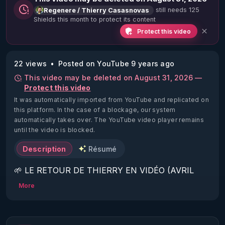
still needs 125
Regenere / Thierry Casasnovas
Shields this month to protect its content
Protect this video
22 views
Posted on YouTube 9 years ago
This video may be deleted on August 31, 2026 —
Protect this video
It was automatically imported from YouTube and replicated on
this platform.
In the case of a blockage, our system
automatically takes over. The YouTube video player remains
until the video is blocked.
Description
Résumé
🌱 LE RETOUR DE THIERRY EN VIDÉO (AVRIL 
2022)!

More
Découvrez la saison 2 des vidéos sur le nouveau 
https://www.rgnr.fr/presentation.html