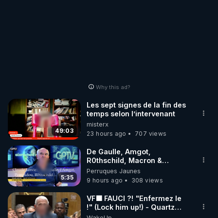
Why this ad?
Les sept signes de la fin des
temps selon l’intervenant
misterx
49:03
23 hours ago
707 views
De Gaulle, Amgot,
R0thschild, Macron &
Pompidou… Macron Claude
Perruques Jaunes
Janvier, GPTV, 18 X 2024
5:35
9 hours ago
308 views
VF🟩 FAUCI ?! "Enfermez le
!" (Lock him up!) - Quartz
Traduction
WakeUp