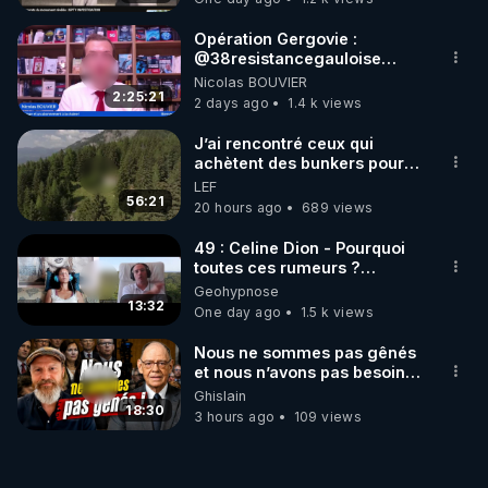
Opération Gergovie :
‪@38resistancegauloise‬
‪@MarionSigautOfficiel‬
Nicolas BOUVIER
‪@gladysriifard5710‬ Laëtitia
2:25:21
2 days ago
1.4 k views
J’ai rencontré ceux qui
achètent des bunkers pour
survivre à la fin du monde
LEF
56:21
20 hours ago
689 views
49 : Celine Dion - Pourquoi
toutes ces rumeurs ?
Enquête sous hypnose
Geohypnose
13:32
One day ago
1.5 k views
Nous ne sommes pas gênés
et nous n’avons pas besoin
de nous excuser ! #jw
Ghislain
#jehovah #collegecentral
18:30
3 hours ago
109 views