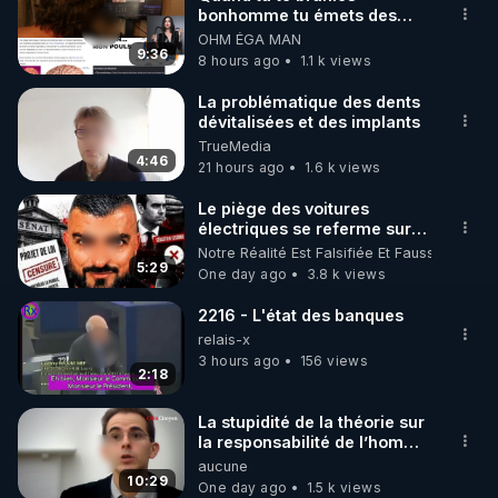
bonhomme tu émets des
🌱 INSTAGRAM

ondes ils ont juste omis de
OHM ÉGA MAN
t'expliquer
9:36
8 hours ago
1.1 k views
https://www.instagram.com/rdlr_thierrycasasnovas/
http://rgnr.li/instagram
La problématique des dents
dévitalisées et des implants
TrueMedia
🌱 LA NEWSLETTER

4:46
21 hours ago
1.6 k views
Pour ne pas rater l’actualité RGNR (stages, 
Le piège des voitures
électriques se referme sur
http://rgnr.li/news
les usagers !
Notre Réalité Est Falsifiée Et Fausse
5:29
One day ago
3.8 k views
🌱 VIDÉOS NON CENSURÉES SUR ODYSEE 

Toutes les vidéos Youtube sont aussi sur la 
2216 - L'état des banques
relais-x
3 hours ago
156 views
http://rgnr.li/odysee
2:18
🌱 LES STAGES EN PRÉSENTIEL

La stupidité de la théorie sur
la responsabilité de l’homme
concernant le dioxyde de
aucune
http://rgnr.li/stages
carbone.
10:29
One day ago
1.5 k views