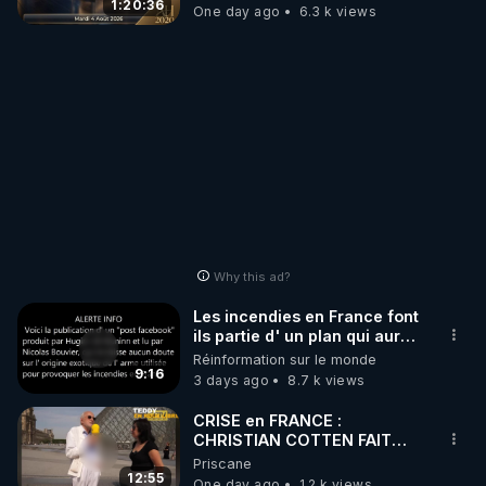
GRAND RÉVEIL EST EN
1:20:36
One day ago
6.3 k views
MARCHE 📷
Why this ad?
Les incendies en France font
ils partie d' un plan qui aurait
débuté le 11 septembre 2001
Réinformation sur le monde
?
9:16
3 days ago
8.7 k views
CRISE en FRANCE :
CHRISTIAN COTTEN FAIT
une étrange découverte
Priscane
12:55
One day ago
1.2 k views