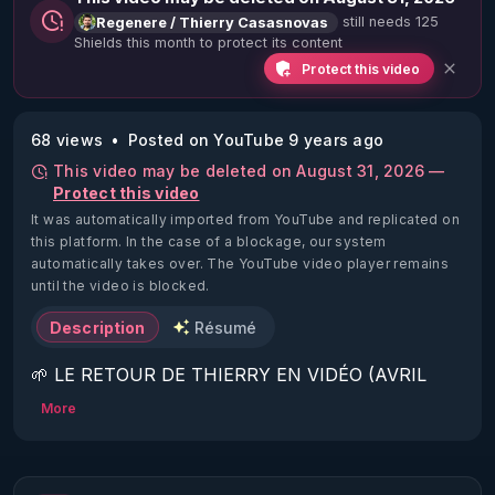
still needs 125
Regenere / Thierry Casasnovas
Shields this month to protect its content
Protect this video
68 views
Posted on YouTube 9 years ago
This video may be deleted on August 31, 2026 —
Protect this video
It was automatically imported from YouTube and replicated on
this platform.
In the case of a blockage, our system
automatically takes over. The YouTube video player remains
until the video is blocked.
Description
Résumé
🌱 LE RETOUR DE THIERRY EN VIDÉO (AVRIL 
2022)!

More
Découvrez la saison 2 des vidéos sur le nouveau 
https://www.rgnr.fr/presentation.html