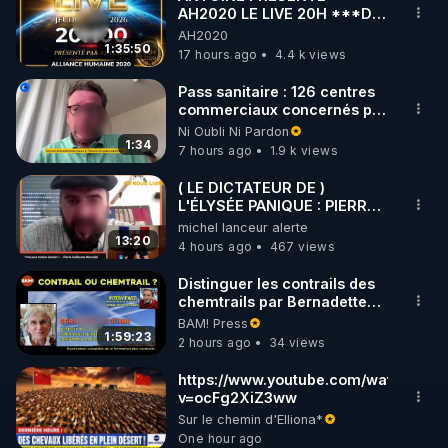
AH2020 LE LIVE 20H ***DU
🌱 INSTAGRAM

06/08/2026***
AH2020
1:35:50
17 hours ago
4.4 k views
https://www.instagram.com/rdlr_thierrycasasnovas/
http://rgnr.li/instagram
Pass sanitaire : 126 centres
commerciaux concernés par
l'obligation dans toute la
Ni Oubli Ni Pardon
🌱 LA NEWSLETTER

France
1:34
7 hours ago
1.9 k views
Pour ne pas rater l’actualité RGNR (stages, 
( LE DICTATEUR DE )
L'ÉLYSÉE PANIQUE : PIERRE
http://rgnr.li/news
GUILLAUME MERCADAL
michel lanceur alerte
BALANCE TOUT
13:20
4 hours ago
467 views
🌱 VIDÉOS NON CENSURÉES SUR ODYSEE 

Toutes les vidéos Youtube sont aussi sur la 
Distinguer les contrails des
chemtrails par Bernadette
Bihin
BAM! Press
http://rgnr.li/odysee
1:59:23
2 hours ago
34 views
🌱 LES STAGES EN PRÉSENTIEL

https://www.youtube.com/watch?
v=ocFg2XiZ3ww
Sur le chemin d'Elliona*
http://rgnr.li/stages
One hour ago