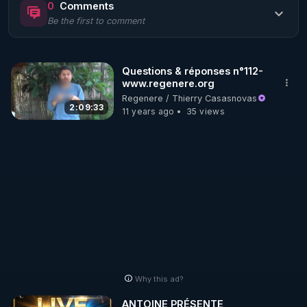
0
Comments
Be the first to comment
🌱 LE MAGAZINE RÉGÉNÈRE 

http://rgnr.li/ymag
Questions & réponses n°112-
www.regenere.org
🌱 LA BOUTIQUE DU MAGAZINE

Regenere / Thierry Casasnovas
Pour obtenir les anciens numéros que vous avez 
2:09:33
11 years ago
35 views
https://boutique.magazine-regenere.fr/
🌱 FIL TELEGRAM

Écoutez les podcasts gratuits de Thierry et les 
https://t.me/rgnr_fr
🌱 FACEBOOK

Why this ad?
http://rgnr.li/facebook
ANTOINE PRÉSENTE