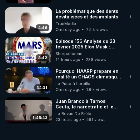
La problématique des dents
dévitalisées et des implants
TrueMedia
4:46
One day ago
2.5 k views
Episode 156 Analyse du 23
février 2025 Elon Musk :
Houston , on a un problème !
Sherpatheone
8:42
14 hours ago
238 views
Pourquoi HAARP prépare en
réalité un CHAOS climatique,
on répond
La Puce à l'oreille
34:31
One day ago
1.8 k views
Juan Branco à Tarnos:
Ceuta, le narcotrafic et le
pouvoir en France
La Revue De Brêle
1:45:43
23 hours ago
561 views