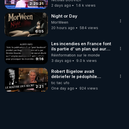
‪@gladysriifard5710‬ Laëtitia
2:25:21
2 days ago
1.6 k views
Night or Day
MorWeen
20 hours ago
584 views
6:05
Les incendies en France font
ils partie d' un plan qui aurait
débuté le 11 septembre 2001
Réinformation sur le monde
?
9:16
3 days ago
9.0 k views
Robert Bigelow avait
débriefer le pédophile
génocidaire de donald j
tic tac ufo
trump
2:21
One day ago
924 views