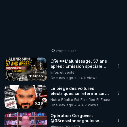
Why this ad?
🌕🚀 **L'alunissage, 57 ans
après : Émission spéciale
avec John Doe !** 👨 🚀✨
Infos et vérité
3:46:45
One day ago
1.4 k views
Le piège des voitures
électriques se referme sur
les usagers !
Notre Réalité Est Falsifiée Et Fausse
5:29
One day ago
4.4 k views
Opération Gergovie :
‪@38resistancegauloise‬
‪@MarionSigautOfficiel‬
Nicolas BOUVIER