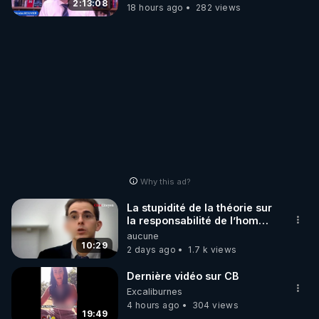
Wever !
2:13:08
18 hours ago
282 views
Why this ad?
La stupidité de la théorie sur
la responsabilité de l’homme
concernant le dioxyde de
aucune
carbone.
10:29
2 days ago
1.7 k views
Dernière vidéo sur CB
Excaliburnes
4 hours ago
304 views
19:49