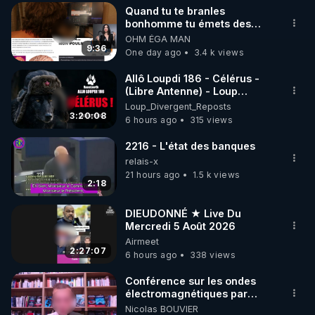
Quand tu te branles
▶ 30 jours gratuit sur l’application de méditation et 
bonhomme tu émets des
ondes ils ont juste omis de
OHM ÉGA MAN
de bien-être ENVOL :

t'expliquer
9:36
One day ago
3.4 k views
Rendez-vous sur 
https://www.envol.app/code
 avec 
le code : REGENERE
Allô Loupdi 186 - Célérus -
(Libre Antenne) - Loup
Divergent 2026.08.06
Loup_Divergent_Reposts
3:20:08
6 hours ago
315 views
2216 - L'état des banques
relais-x
21 hours ago
1.5 k views
2:18
DIEUDONNÉ ★ Live Du
Mercredi 5 Août 2026
Airmeet
2:27:07
6 hours ago
338 views
Conférence sur les ondes
électromagnétiques par
Grégoire Caustru et Bart de
Nicolas BOUVIER