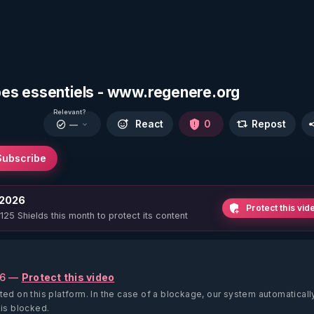
cipes essentiels - www.regenere.org
Relevant?
React
0
Repost
—
Subscribe
 2026
Protect this vid
 125 Shields this month to protect its content
26 —
Protect this video
ted on this platform.
In the case of a blockage, our system automaticall
 is blocked.