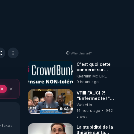
Why this ad?
C'est quoi cette
connerie sur
CrowdBunker
Kearunn Mc EIRE
???? Si on ne
9 hours ago
peut plus publier,
eo
c'est un peu de la
VF🟩 FAUCI ?!
censure. Ne
"Enfermez le !"
payez pas les
(Lock him up!) -
WakeUp
boucliers pour
Quartz Traduction
9:48
14 hours ago
942
voir mes vidéos,
views
c'est une arnaque
parce que ma
y takes
La stupidité de la
chaine et mon
théorie sur la