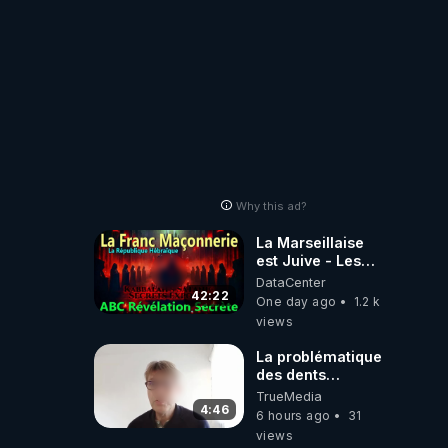
Why this ad?
La Marseillaise
est Juive - Les
Reseaux - Gallia
DataCenter
et la France -
42:22
One day ago
1.2 k
Symbolisme
views
La problématique
des dents
dévitalisées et
TrueMedia
des implants
4:46
6 hours ago
31
views