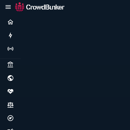
Current
Rushes
Live
Politics & institutions
World & geopolitics
Health, food & wellbeing
Society, justice & freedoms
Economy, environment & technology