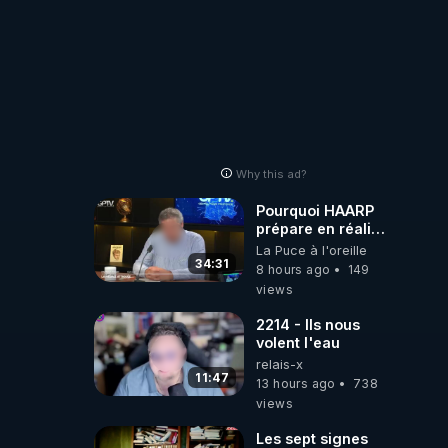
Why this ad?
Pourquoi HAARP
prépare en réalité
un CHAOS
La Puce à l'oreille
climatique, on
34:31
8 hours ago
149
répond
views
2214 - Ils nous
volent l'eau
relais-x
11:47
13 hours ago
738
views
Les sept signes