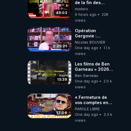
de la fin des
temps selon
misterx
l’intervenant
49:03
9 hours ago
228
views
Opération
Gergovie :
‪@38resistancegauloise‬
Nicolas BOUVIER
‪@MarionSigautOfficiel‬
2:25:21
One day ago
1.1 k
‪@gladysriifard5710‬
views
Laëtitia
Les films de Ben
Garneau = 2026-
08-05
Ben Garneau
15:39
One day ago
2.0 k
views
« Fermeture de
vos comptes en
banque ! » :
PAROLE LIBRE
Macron impose
17:06
One day ago
3.3 k
une loi folle !
views