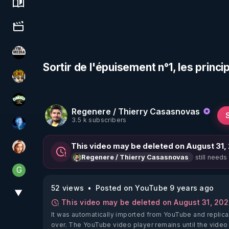
Science, history & spirituality
Culture, media & entertainment
HYM.MEDIA
Sortir de l'épuisement n°1, les prin
Textes Sacrés & Maîtres Spirituels
DMSO pour TOUS
Regenere / Thierry Casasnovas
3.5 k subscribers
AH2020
This video may be deleted on August 31,
Ambr3
still needs
Regenere / Thierry Casasnovas
G
Generousbear
52 views
Posted on YouTube 9 years ago
▼
View More
This video may be deleted on August 31, 20
It was automatically imported from YouTube and replica
over. The YouTube video player remains until the video