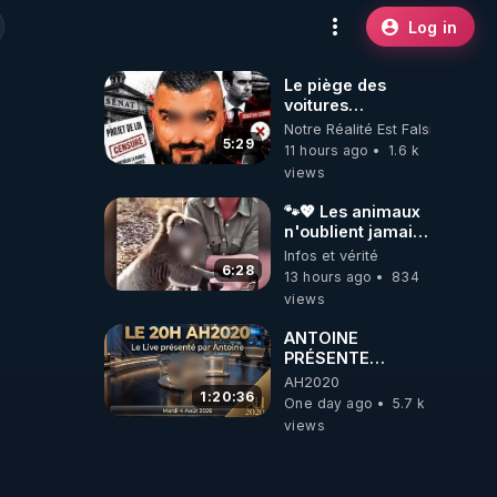
Log in
Le piège des
voitures
électriques se
Notre Réalité Est Falsifiée Et F
referme sur les
5:29
11 hours ago
1.6 k
usagers !
views
🐾💖 Les animaux
n'oublient jamais
ceux qu'ils
Infos et vérité
aiment… 🥹❤️
6:28
13 hours ago
834
views
ANTOINE
PRÉSENTE
AH2020 LE LIVE
AH2020
20H ***DU
1:20:36
One day ago
5.7 k
04/08/2026***
views
📷LE GRAND
RÉVEIL EST EN
MARCHE 📷