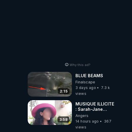
Why this ad?
BLUE BEAMS
Finalscape
3 days ago
7.3 k
2:15
views
MUSIQUE ILLICITE
: Sarah-Jane
IFFRA lanceuse
Angers
d'alertes
3:58
14 hours ago
367
views