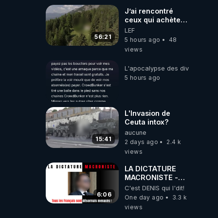
J’ai rencontré
ceux qui achètent
des bunkers pour
LEF
survivre à la fin
56:21
5 hours ago
48
du monde
views
L'apocalypse des divulgations
5 hours ago
L'Invasion de
Ceuta intox?
aucune
15:41
2 days ago
2.4 k
views
LA DICTATURE
MACRONISTE -
Tous les Français
C'est DENIS qui l'dit!
sont désormais
6:06
One day ago
3.3 k
menacés !
views