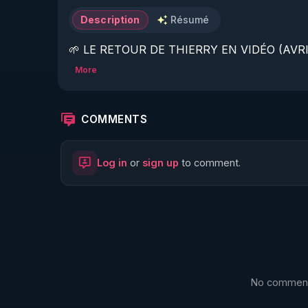
Description
Résumé
🌱 LE RETOUR DE THIERRY EN VIDÉO (AVRIL
More
https://www.rgnr.fr/presentation.html
🌱 LE MAGAZINE RÉGÉNÈRE 

COMMENTS
http://rgnr.li/ymag
Log in
or
sign up
to comment.
🌱 LA BOUTIQUE DU MAGAZINE

https://boutique.magazine-regenere.fr/
🌱 FIL TELEGRAM

https://t.me/rgnr_fr
No comments