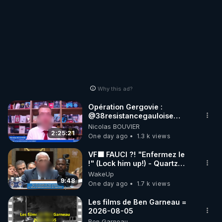
Why this ad?
Opération Gergovie :
‪@38resistancegauloise‬
‪@MarionSigautOfficiel‬
Nicolas BOUVIER
‪@gladysriifard5710‬ Laëtitia
2:25:21
One day ago
1.3 k views
VF🟩 FAUCI ?! "Enfermez le
!" (Lock him up!) - Quartz
Traduction
WakeUp
9:48
One day ago
1.7 k views
Les films de Ben Garneau =
2026-08-05
Ben Garneau