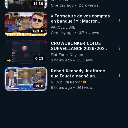
15:39
One day ago
2.2 k views
« Fermeture de vos comptes
en banque ! » : Macron
impose une loi folle !
PAROLE LIBRE
17:06
One day ago
3.7 k views
CROWDBUNKER_LOI DE
SURVEILLANCE 2026-2027
DES RESEAUX SOCIAUX -
Flat-Earth-Odysee
FERMETURE DE COMPTES A
6:23
3 hours ago
35 views
VENIR ?
Robert Kennedy Jr affirme
que Fauci a caché un
infarctus pulmonaire
Ni Oubli Ni Pardon
survenu après sa
1:08
8 hours ago
261 views
vaccination