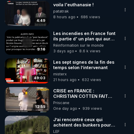
voila l'euthanasie !
▶ 30 jours gratuit sur l’application de méditation et 
patatrak
de bien-être ENVOL :

8 hours ago
686 views
4:49
Rendez-vous sur 
https://www.envol.app/code
 avec 
le code : REGENERE
Les incendies en France font
ils partie d' un plan qui aurait
débuté le 11 septembre 2001
Réinformation sur le monde
?
9:16
3 days ago
8.6 k views
Les sept signes de la fin des
temps selon l’intervenant
misterx
49:03
21 hours ago
632 views
CRISE en FRANCE :
CHRISTIAN COTTEN FAIT
une étrange découverte
Priscane
12:55
One day ago
939 views
J’ai rencontré ceux qui
achètent des bunkers pour
survivre à la fin du monde
LEF