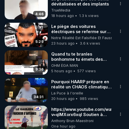
dévitalisées et des implants
🌱 INSTAGRAM

TrueMedia
4:46
18 hours ago
1.3 k views
https://www.instagram.com/rdlr_thierrycasasnovas/
http://rgnr.li/instagram
Le piège des voitures
électriques se referme sur
les usagers !
Notre Réalité Est Falsifiée Et Fausse
🌱 LA NEWSLETTER

5:29
23 hours ago
3.6 k views
Pour ne pas rater l’actualité RGNR (stages, 
Quand tu te branles
bonhomme tu émets des
http://rgnr.li/news
ondes ils ont juste omis de
OHM ÉGA MAN
t'expliquer
9:36
5 hours ago
577 views
🌱 VIDÉOS NON CENSURÉES SUR ODYSEE 

Toutes les vidéos Youtube sont aussi sur la 
Pourquoi HAARP prépare en
réalité un CHAOS climatique,
on répond
La Puce à l'oreille
http://rgnr.li/odysee
34:31
20 hours ago
985 views
🌱 LES STAGES EN PRÉSENTIEL

https://www.youtube.com/watch?
v=qlMXorx6xqI Soutien à
tous les gardiens du Vivant
Anthony Brun-Maestroni
http://rgnr.li/stages
One hour ago