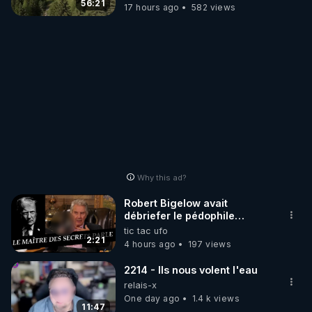
56:21
17 hours ago
582 views
Why this ad?
Robert Bigelow avait
débriefer le pédophile
génocidaire de donald j
tic tac ufo
trump
2:21
4 hours ago
197 views
2214 - Ils nous volent l'eau
relais-x
One day ago
1.4 k views
11:47