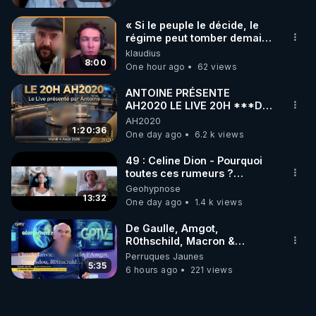
« Si le peuple le décide, le
régime peut tomber demain !
»
klaudius
8:00
One hour ago
62 views
ANTOINE PRÉSENTE
AH2020 LE LIVE 20H ***DU
04/08/2026*** 📷LE
AH2020
GRAND RÉVEIL EST EN
1:20:36
One day ago
6.2 k views
MARCHE 📷
49 : Celine Dion - Pourquoi
toutes ces rumeurs ?
Enquête sous hypnose
Geohypnose
13:32
One day ago
1.4 k views
De Gaulle, Amgot,
R0thschild, Macron &
Pompidou… Macron Claude
Perruques Jaunes
Janvier, GPTV, 18 X 2024
5:35
6 hours ago
221 views