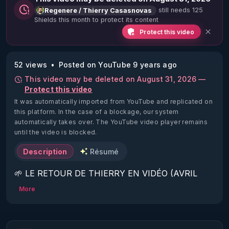
still needs 125
Regenere / Thierry Casasnovas
Shields this month to protect its content
Protect this video
52 views
Posted on YouTube 9 years ago
This video may be deleted on August 31, 2026 —
Protect this video
It was automatically imported from YouTube and replicated on
this platform.
In the case of a blockage, our system
automatically takes over. The YouTube video player remains
until the video is blocked.
Description
Résumé
🌱 LE RETOUR DE THIERRY EN VIDÉO (AVRIL 
2022)!

More
Découvrez la saison 2 des vidéos sur le nouveau 
https://www.rgnr.fr/presentation.html