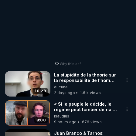
Why this ad?
La stupidité de la théorie sur
la responsabilité de l’homme
concernant le dioxyde de
aucune
carbone.
10:29
2 days ago
1.6 k views
« Si le peuple le décide, le
régime peut tomber demain !
»
klaudius
8:00
9 hours ago
676 views
Juan Branco à Tarnos: