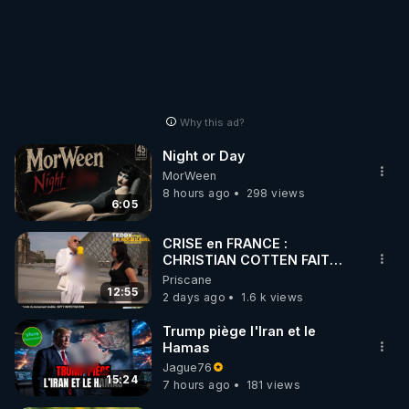
Why this ad?
Night or Day
MorWeen
8 hours ago
298 views
6:05
CRISE en FRANCE :
CHRISTIAN COTTEN FAIT
une étrange découverte
Priscane
12:55
2 days ago
1.6 k views
Trump piège l'Iran et le
Hamas
Jague76
15:24
7 hours ago
181 views