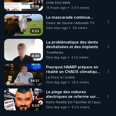
ondes ils ont juste omis de
OHM ÉGA MAN
t'expliquer
9:36
13 hours ago
2.0 k views
La mascarade continue...
Coeur de Savoie radioweb TV
One hour ago
33 views
5:22
La problématique des dents
dévitalisées et des implants
TrueMedia
4:46
One day ago
2.1 k views
Pourquoi HAARP prépare en
réalité un CHAOS climatique,
on répond
La Puce à l'oreille
34:31
One day ago
1.6 k views
Le piège des voitures
électriques se referme sur
les usagers !
Notre Réalité Est Falsifiée Et Fausse
5:29
One day ago
4.2 k views