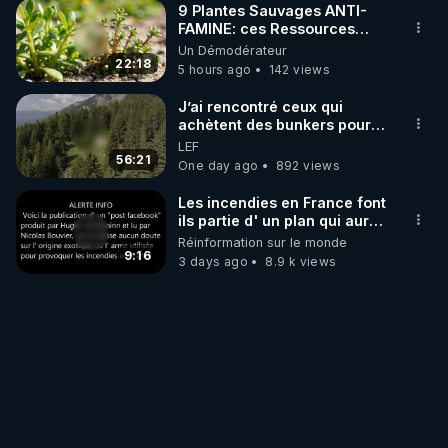
9 Plantes Sauvages ANTI-
FAMINE: ces Ressources
NUTRITIVES&MéDICINALES"gratuite
Un Démodérateur
JARDIN&des Haies
22:18
5 hours ago
142 views
J’ai rencontré ceux qui
achètent des bunkers pour
survivre à la fin du monde
LEF
56:21
One day ago
892 views
Les incendies en France font
ils partie d' un plan qui aurait
débuté le 11 septembre 2001
Réinformation sur le monde
?
9:16
3 days ago
8.9 k views