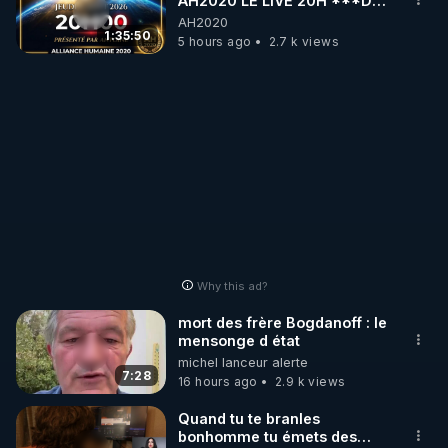
AH2020 LE LIVE 20H ***DU
ISBN : 978-2-917369-05-0
06/08/2026***
AH2020
1:35:50
5 hours ago
2.7 k views
Why this ad?
mort des frère Bogdanoff : le
mensonge d état
michel lanceur alerte
7:28
16 hours ago
2.9 k views
Quand tu te branles
bonhomme tu émets des