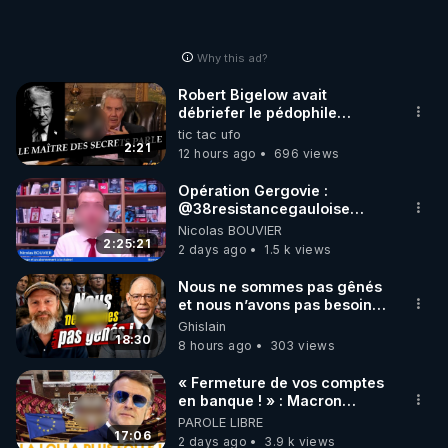
Why this ad?
Robert Bigelow avait
débriefer le pédophile
génocidaire de donald j
tic tac ufo
trump
2:21
12 hours ago
696 views
Opération Gergovie :
‪@38resistancegauloise‬
‪@MarionSigautOfficiel‬
Nicolas BOUVIER
‪@gladysriifard5710‬ Laëtitia
2:25:21
2 days ago
1.5 k views
Nous ne sommes pas gênés
et nous n’avons pas besoin
de nous excuser ! #jw
Ghislain
#jehovah #collegecentral
18:30
8 hours ago
303 views
« Fermeture de vos comptes
en banque ! » : Macron
impose une loi folle !
PAROLE LIBRE
17:06
2 days ago
3.9 k views