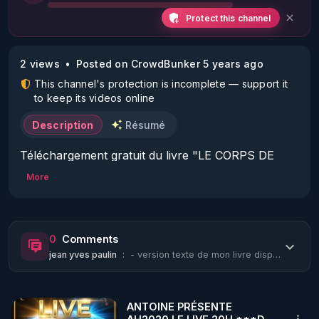
Protect this channel
2 views
Posted on CrowdBunker 5 years ago
This channel's protection is incomplete — support it
to keep its videos online
Description
Résumé
Téléchargement gratuit du livre "LE CORPS DE 
More
https://zen-blogs.com/fr/le_corps_de_gloire.php?
Page=4
en 3 clics c'est téléchargé.

0
Comments
Jean Yves Paulin

jean yves paulin
:
- version texte de mon livre dispo ici gratuitement sans aucune attente autre qu...
LE CORPS DE GLOIRE

Comment ouvrir ses chakras très simplement

pour activer son corps de gloire

ANTOINE PRÉSENTE
White Sadhu Publishers Pvt Ltd
