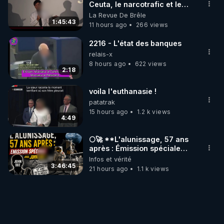
Ceuta, le narcotrafic et le
pouvoir en France
La Revue De Brêle
1:45:43
11 hours ago
266 views
2216 - L'état des banques
relais-x
8 hours ago
622 views
2:18
voila l'euthanasie !
patatrak
15 hours ago
1.2 k views
4:49
🌕🚀 **L'alunissage, 57 ans
après : Émission spéciale
avec John Doe !** 👨 🚀✨
Infos et vérité
3:46:45
21 hours ago
1.1 k views