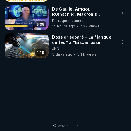
De Gaulle, Amgot,
R0thschild, Macron &
Pompidou… Macron Claude
Perruques Jaunes
Janvier, GPTV, 18 X 2024
5:35
14 hours ago
437 views
Dossier séparé - La "langue
de feu" a "Biscarrosse".
JNN
1:19
3 days ago
5.1 k views
Why this ad?