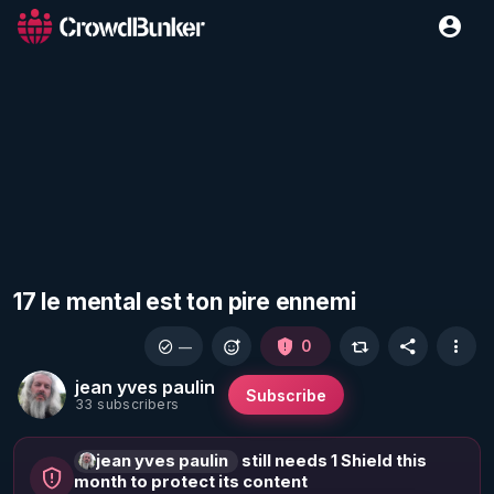
17 le mental est ton pire ennemi
0
—
jean yves paulin
Subscribe
33 subscribers
jean yves paulin
still needs 1 Shield this
month to protect its content