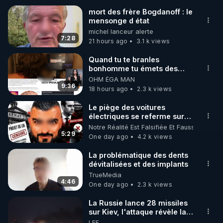
mort des frère Bogdanoff : le
mensonge d état
🌱 INSTAGRAM

michel lanceur alerte
7:28
21 hours ago
3.1 k views
https://www.instagram.com/rdlr_thierrycasasnovas/
http://rgnr.li/instagram
Quand tu te branles
bonhomme tu émets des
ondes ils ont juste omis de
OHM ÉGA MAN
🌱 LA NEWSLETTER

t'expliquer
9:36
18 hours ago
2.3 k views
Pour ne pas rater l’actualité RGNR (stages, 
Le piège des voitures
électriques se referme sur
http://rgnr.li/news
les usagers !
Notre Réalité Est Falsifiée Et Fausse
5:29
One day ago
4.2 k views
🌱 VIDÉOS NON CENSURÉES SUR ODYSEE 

Toutes les vidéos Youtube sont aussi sur la 
La problématique des dents
dévitalisées et des implants
TrueMedia
http://rgnr.li/odysee
4:46
One day ago
2.3 k views
🌱 LES STAGES EN PRÉSENTIEL

La Russie lance 28 missiles
sur Kiev, l'attaque révèle la
faiblesse de Kiev
LEF