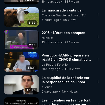
1:45:43
16 hours ago
337 views
code : REGENERE10

La mascarade continue...
▶ 30 jours gratuit sur l’application de méditation et 
Coeur de Savoie radioweb TV
de bien-être ENVOL :

6 hours ago
86 views
5:22
Rendez-vous sur 
https://www.envol.app/code
 avec 
le code : REGENERE
2216 - L'état des banques
relais-x
13 hours ago
734 views
2:18
Pourquoi HAARP prépare en
réalité un CHAOS climatique,
on répond
La Puce à l'oreille
34:31
One day ago
1.6 k views
La stupidité de la théorie sur
la responsabilité de l’homme
concernant le dioxyde de
aucune
carbone.
10:29
2 days ago
1.6 k views
Les incendies en France font
ils partie d' un plan qui aurait