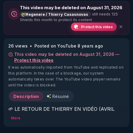
This video may be deleted on August 31, 2026
still needs 125
Regenere / Thierry Casasnovas
Shields this month to protect its content
Protect this video
26 views
Posted on YouTube 8 years ago
This video may be deleted on August 31, 2026 —
Protect this video
It was automatically imported from YouTube and replicated on
this platform.
In the case of a blockage, our system
automatically takes over. The YouTube video player remains
until the video is blocked.
Description
Résumé
🌱 LE RETOUR DE THIERRY EN VIDÉO (AVRIL 
2022)!

More
Découvrez la saison 2 des vidéos sur le nouveau 