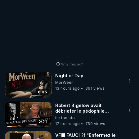
Why this ad?
Night or Day
MorWeen
13 hours ago
361 views
6:05
Robert Bigelow avait
débriefer le pédophile
génocidaire de donald j
tic tac ufo
trump
2:21
17 hours ago
759 views
VF🟩 FAUCI ?! "Enfermez le