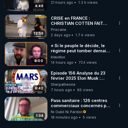
21 hours ago
1.3 k views
4:49
CRISE en FRANCE :
CHRISTIAN COTTEN FAIT
une étrange découverte
Priscane
12:55
2 days ago
1.7 k views
« Si le peuple le décide, le
régime peut tomber demain !
»
klaudius
8:00
14 hours ago
724 views
Episode 156 Analyse du 23
février 2025 Elon Musk :
Houston , on a un problème !
Sherpatheone
8:42
7 hours ago
66 views
Pass sanitaire : 126 centres
commerciaux concernés par
l'obligation dans toute la
Ni Oubli Ni Pardon
France
1:34
18 minutes ago
5 views