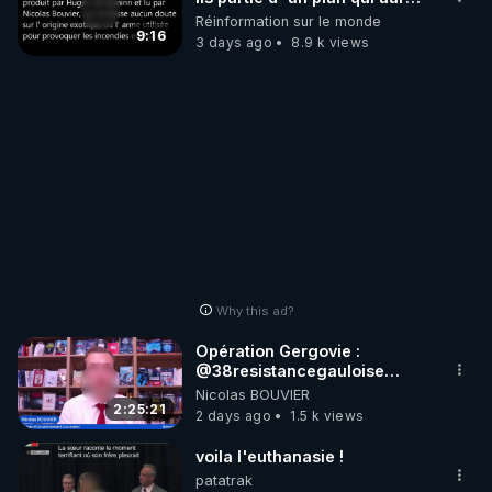
débuté le 11 septembre 2001
Réinformation sur le monde
?
9:16
3 days ago
8.9 k views
Why this ad?
Opération Gergovie :
‪@38resistancegauloise‬
‪@MarionSigautOfficiel‬
Nicolas BOUVIER
‪@gladysriifard5710‬ Laëtitia
2:25:21
2 days ago
1.5 k views
voila l'euthanasie !
patatrak