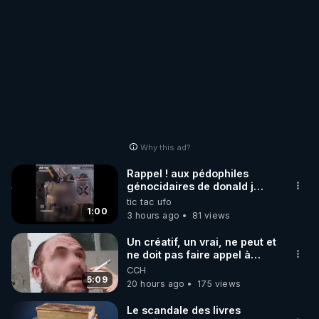
Why this ad?
Rappel ! aux pédophiles
génocidaires de donald j
trump et ses supporters
tic tac ufo
trumpistes 424et 666.
1:00
3 hours ago
81 views
Un créatif, un vrai, ne peut et
ne doit pas faire appel à
l'intelligence artificielle
CCH
5:09
20 hours ago
175 views
Le scandale des livres