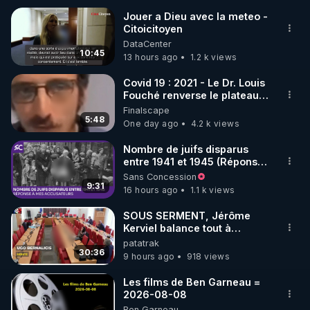
Jouer a Dieu avec la meteo -
Citoicitoyen
🌱 INSTAGRAM

DataCenter
10:45
13 hours ago
1.2 k views
https://www.instagram.com/rdlr_thierrycasasnovas/
http://rgnr.li/instagram
Covid 19 : 2021 - Le Dr. Louis
Fouché renverse le plateau
de CNews !
Finalscape
🌱 LA NEWSLETTER

5:48
One day ago
4.2 k views
Pour ne pas rater l’actualité RGNR (stages, 
Nombre de juifs disparus
entre 1941 et 1945 (Réponse
http://rgnr.li/news
à mes accusateurs)
Sans Concession
9:31
16 hours ago
1.1 k views
🌱 VIDÉOS NON CENSURÉES SUR ODYSEE 

Toutes les vidéos Youtube sont aussi sur la 
SOUS SERMENT, Jérôme
Kerviel balance tout à
l'Assemblée !
patatrak
http://rgnr.li/odysee
30:36
9 hours ago
918 views
🌱 LES STAGES EN PRÉSENTIEL

Les films de Ben Garneau =
2026-08-08
Ben Garneau