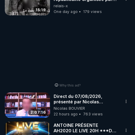
les frères de la truelle
relais-x
15:19
One day ago
179 views
Why this ad?
Direct du 07/08/2026,
présenté par Nicolas
BOUVIER
Nicolas BOUVIER
2:07:16
22 hours ago
763 views
ANTOINE PRÉSENTE
AH2020 LE LIVE 20H ***DU