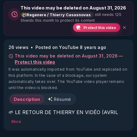
This video may be deleted on August 31, 2026
still needs 125
Regenere / Thierry Casasnovas
Shields this month to protect its content
Protect this video
26 views
Posted on YouTube 8 years ago
This video may be deleted on August 31, 2026 —
Protect this video
It was automatically imported from YouTube and replicated on
this platform.
In the case of a blockage, our system
automatically takes over. The YouTube video player remains
until the video is blocked.
Description
Résumé
🌱 LE RETOUR DE THIERRY EN VIDÉO (AVRIL 
2022)!

More
Découvrez la saison 2 des vidéos sur le nouveau 