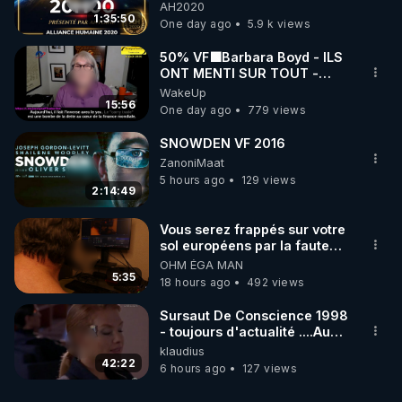
06/08/2026***
AH2020
1:35:50
One day ago
5.9 k views
50% VF🟩Barbara Boyd - ILS
ONT MENTI SUR TOUT -
Jocelyne Traduction
WakeUp
15:56
One day ago
779 views
SNOWDEN VF 2016
ZanoniMaat
5 hours ago
129 views
2:14:49
Vous serez frappés sur votre
sol européens par la faute
des dirigeants qui s'en
OHM ÉGA MAN
mettent dans le nez
5:35
18 hours ago
492 views
Sursaut De Conscience 1998
- toujours d'actualité ....Au
Dela Du Réel
klaudius
42:22
6 hours ago
127 views