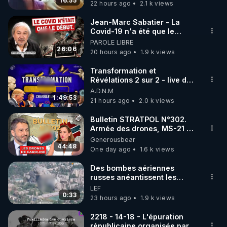
16:55
22 hours ago
2.1 k views
code : REGENERE10

Jean-Marc Sabatier - La
▶ 30 jours gratuit sur l’application de méditation et 
Covid-19 n'a été que le
début - L'ARNm & l'ARNm-aa
PAROLE LIBRE
de bien-être ENVOL :

jusqu où auront-t-il ?
26:06
20 hours ago
1.9 k views
Rendez-vous sur 
https://www.envol.app/code
 avec 
le code : REGENERE
Transformation et
Révélations 2 sur 2 - live du
07/08/26
A.D.N.M
1:49:53
21 hours ago
2.0 k views
Bulletin STRATPOL N°302.
Armée des drones, MS-21 en
série, missiles coréens.
Generousbear
07.08.2026.
44:48
One day ago
1.6 k views
Des bombes aériennes
russes anéantissent les
centres de contrôle de
LEF
drones de 3 brigades
0:33
23 hours ago
1.9 k views
ukrainienne
2218 - 14-18 - L'épuration
républicaine organisée par