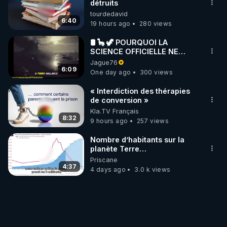
détruits
tourdedavid
6:40
19 hours ago
280 views
🛢 🦕 🦖 POURQUOI LA
SCIENCE OFFICIELLE NE
CONNAÎT-ELLE PAS LA VRAIE
Jague76
ORIGINE DU PÉTROLE ?
6:09
One day ago
300 views
« Interdiction des thérapies
de conversion »
Kla.TV Français
8:32
9 hours ago
257 views
Nombre d’habitants sur la
planète Terre…
Priscane
4:37
4 days ago
3.0 k views