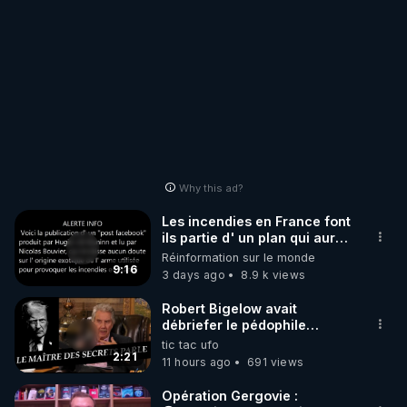
Why this ad?
Les incendies en France font
ils partie d' un plan qui aurait
débuté le 11 septembre 2001
Réinformation sur le monde
?
9:16
3 days ago
8.9 k views
Robert Bigelow avait
débriefer le pédophile
génocidaire de donald j
tic tac ufo
trump
2:21
11 hours ago
691 views
Opération Gergovie :