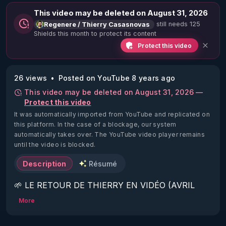
This video may be deleted on August 31, 2026
still needs 125
Regenere / Thierry Casasnovas
Shields this month to protect its content
Protect this video
26 views
Posted on YouTube 8 years ago
This video may be deleted on August 31, 2026 —
Protect this video
It was automatically imported from YouTube and replicated on
this platform.
In the case of a blockage, our system
automatically takes over. The YouTube video player remains
until the video is blocked.
Description
Résumé
🌱 LE RETOUR DE THIERRY EN VIDÉO (AVRIL 
2022)!

More
Découvrez la saison 2 des vidéos sur le nouveau 