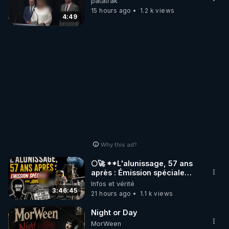
patatrak
15 hours ago
1.2 k views
4:49
Why this ad?
🌕🚀 **L'alunissage, 57 ans
après : Émission spéciale
avec John Doe !** 👨 🚀✨
Infos et vérité
3:46:45
21 hours ago
1.1 k views
Night or Day
MorWeen