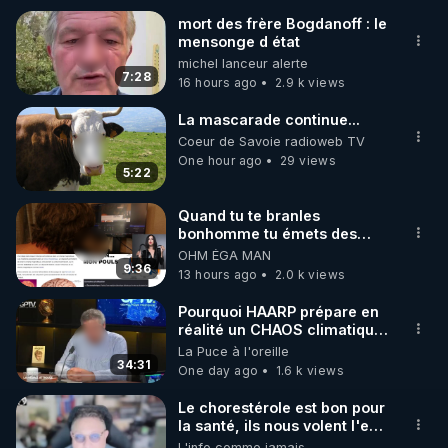
mort des frère Bogdanoff : le
mensonge d état
🌱 INSTAGRAM

michel lanceur alerte
7:28
16 hours ago
2.9 k views
https://www.instagram.com/rdlr_thierrycasasnovas/
http://rgnr.li/instagram
La mascarade continue...
Coeur de Savoie radioweb TV
One hour ago
29 views
🌱 LA NEWSLETTER

5:22
Pour ne pas rater l’actualité RGNR (stages, 
Quand tu te branles
bonhomme tu émets des
http://rgnr.li/news
ondes ils ont juste omis de
OHM ÉGA MAN
t'expliquer
9:36
13 hours ago
2.0 k views
🌱 VIDÉOS NON CENSURÉES SUR ODYSEE 

Toutes les vidéos Youtube sont aussi sur la 
Pourquoi HAARP prépare en
réalité un CHAOS climatique,
on répond
La Puce à l'oreille
http://rgnr.li/odysee
34:31
One day ago
1.6 k views
🌱 LES STAGES EN PRÉSENTIEL

Le chorestérole est bon pour
la santé, ils nous volent l'eau
! 😒🤢😡
L'info comme jamais