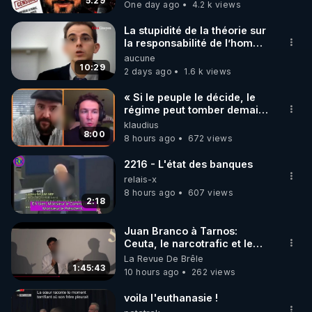
5:29
One day ago
4.2 k views
code : REGENERE10

La stupidité de la théorie sur
▶ 30 jours gratuit sur l’application de méditation et 
la responsabilité de l’homme
concernant le dioxyde de
aucune
de bien-être ENVOL :

carbone.
10:29
2 days ago
1.6 k views
Rendez-vous sur 
https://www.envol.app/code
 avec 
le code : REGENERE
« Si le peuple le décide, le
régime peut tomber demain !
»
klaudius
8:00
8 hours ago
672 views
2216 - L'état des banques
relais-x
8 hours ago
607 views
2:18
Juan Branco à Tarnos:
Ceuta, le narcotrafic et le
pouvoir en France
La Revue De Brêle
1:45:43
10 hours ago
262 views
voila l'euthanasie !