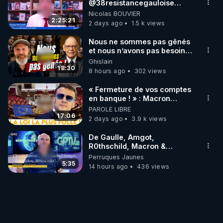
‪@38resistancegauloise‬
‪@MarionSigautOfficiel‬
Nicolas BOUVIER
‪@gladysriifard5710‬ Laëtitia
2:25:21
2 days ago
1.5 k views
Nous ne sommes pas gênés
et nous n’avons pas besoin
de nous excuser ! #jw
Ghislain
#jehovah #collegecentral
18:30
8 hours ago
302 views
« Fermeture de vos comptes
en banque ! » : Macron
impose une loi folle !
PAROLE LIBRE
17:06
2 days ago
3.9 k views
De Gaulle, Amgot,
R0thschild, Macron &
Pompidou… Macron Claude
Perruques Jaunes
Janvier, GPTV, 18 X 2024
5:35
14 hours ago
436 views