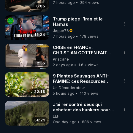
7 hours ago
294 views
6:05
Trump piège l'Iran et le
Hamas
Jague76
15:24
7 hours ago
178 views
CRISE en FRANCE :
CHRISTIAN COTTEN FAIT
une étrange découverte
Priscane
12:55
2 days ago
1.6 k views
9 Plantes Sauvages ANTI-
FAMINE: ces Ressources
NUTRITIVES&MéDICINALES"gratuite
Un Démodérateur
JARDIN&des Haies
22:18
5 hours ago
140 views
J’ai rencontré ceux qui
achètent des bunkers pour
survivre à la fin du monde
LEF
56:21
One day ago
886 views