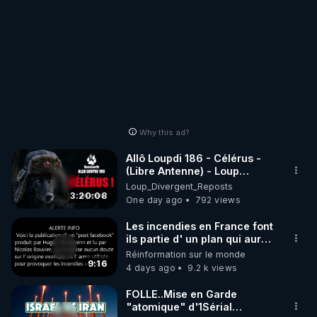
Why this ad?
Allô Loupdi 186 - Célérus -
(Libre Antenne) - Loup
Divergent 2026.08.06
Loup_Divergent_Reposts
3:20:08
One day ago
792 views
Les incendies en France font
ils partie d' un plan qui aurait
débuté le 11 septembre 2001
Réinformation sur le monde
?
9:16
4 days ago
9.2 k views
FOLLE..Mise en Garde
"atomique" d'1Sérial