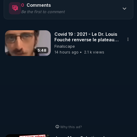
0
Comments
Be the first to comment
🌱 LE MAGAZINE RÉGÉNÈRE 

http://rgnr.li/ymag
Covid 19 : 2021 - Le Dr. Louis
Fouché renverse le plateau
🌱 LA BOUTIQUE DU MAGAZINE

de CNews !
Finalscape
Pour obtenir les anciens numéros que vous avez 
5:48
14 hours ago
2.1 k views
https://boutique.magazine-regenere.fr/
🌱 FIL TELEGRAM

Écoutez les podcasts gratuits de Thierry et les 
https://t.me/rgnr_fr
🌱 FACEBOOK

Why this ad?
http://rgnr.li/facebook