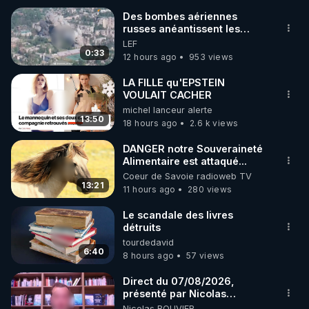
Des bombes aériennes
▶ 30 jours gratuit sur l’application de méditation et 
russes anéantissent les
centres de contrôle de
LEF
de bien-être ENVOL :

drones de 3 brigades
0:33
12 hours ago
953 views
Rendez-vous sur 
https://www.envol.app/code
 avec 
ukrainienne
le code : REGENERE
LA FILLE qu'EPSTEIN
VOULAIT CACHER
michel lanceur alerte
13:50
18 hours ago
2.6 k views
DANGER notre Souveraineté
Alimentaire est attaqué...
Coeur de Savoie radioweb TV
13:21
11 hours ago
280 views
Le scandale des livres
détruits
tourdedavid
6:40
8 hours ago
57 views
Direct du 07/08/2026,
présenté par Nicolas
BOUVIER
Nicolas BOUVIER