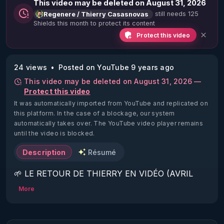
This video may be deleted on August 31, 2026
still needs 125
Regenere / Thierry Casasnovas
Shields this month to protect its content
Protect this video
24 views
Posted on YouTube 9 years ago
This video may be deleted on August 31, 2026 —
Protect this video
It was automatically imported from YouTube and replicated on
this platform.
In the case of a blockage, our system
automatically takes over. The YouTube video player remains
until the video is blocked.
Description
Résumé
🌱 LE RETOUR DE THIERRY EN VIDÉO (AVRIL 
2022)!

More
Découvrez la saison 2 des vidéos sur le nouveau 
https://www.rgnr.fr/presentation.html