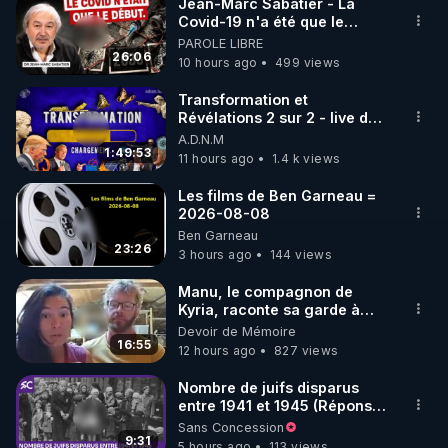
Jean-Marc Sabatier - La
Covid-19 n'a été que le
🌱 INSTAGRAM

début - L'ARNm & l'ARNm-aa
PAROLE LIBRE
jusqu où auront-t-il ?
26:06
10 hours ago
499 views
https://www.instagram.com/rdlr_thierrycasasnovas/
http://rgnr.li/instagram
Transformation et
Révélations 2 sur 2 - live du
07/08/26
A.D.N.M
🌱 LA NEWSLETTER

1:49:53
11 hours ago
1.4 k views
Pour ne pas rater l’actualité RGNR (stages, 
Les films de Ben Garneau =
2026-08-08
http://rgnr.li/news
Ben Garneau
23:26
3 hours ago
144 views
🌱 VIDÉOS NON CENSURÉES SUR ODYSEE 

Toutes les vidéos Youtube sont aussi sur la 
Manu, le compagnon de
Kyria, raconte sa garde à
vue musclée. PARTAGEZ!
Devoir de Mémoire
http://rgnr.li/odysee
16:55
12 hours ago
827 views
🌱 LES STAGES EN PRÉSENTIEL

Nombre de juifs disparus
entre 1941 et 1945 (Réponse
à mes accusateurs)
Sans Concession
http://rgnr.li/stages
9:31
5 hours ago
113 views