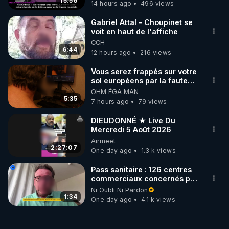
15:56
14 hours ago
496 views
Gabriel Attal - Choupinet se
voit en haut de l'affiche
CCH
6:44
12 hours ago
216 views
Vous serez frappés sur votre
sol européens par la faute
des dirigeants qui s'en
OHM ÉGA MAN
mettent dans le nez
5:35
7 hours ago
79 views
DIEUDONNÉ ★ Live Du
Mercredi 5 Août 2026
Airmeet
2:27:07
One day ago
1.3 k views
Pass sanitaire : 126 centres
commerciaux concernés par
l'obligation dans toute la
Ni Oubli Ni Pardon
France
1:34
One day ago
4.1 k views