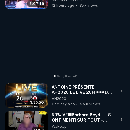
2:07:16
12 hours ago
357 views
Why this ad?
ANTOINE PRÉSENTE
AH2020 LE LIVE 20H ***DU
06/08/2026***
AH2020
1:35:50
One day ago
5.5 k views
50% VF🟩Barbara Boyd - ILS
ONT MENTI SUR TOUT -
Jocelyne Traduction
WakeUp