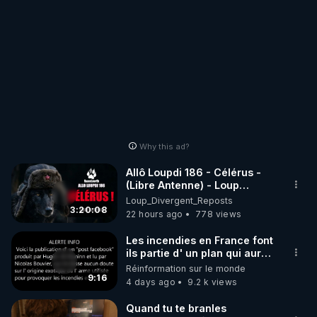
Why this ad?
Allô Loupdi 186 - Célérus -
(Libre Antenne) - Loup
Divergent 2026.08.06
Loup_Divergent_Reposts
3:20:08
22 hours ago
778 views
Les incendies en France font
ils partie d' un plan qui aurait
débuté le 11 septembre 2001
Réinformation sur le monde
?
9:16
4 days ago
9.2 k views
Quand tu te branles