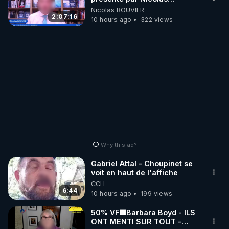
BOUVIER
Nicolas BOUVIER
2:07:16
10 hours ago
322 views
Why this ad?
Gabriel Attal - Choupinet se
voit en haut de l'affiche
CCH
6:44
10 hours ago
199 views
50% VF🟩Barbara Boyd - ILS
ONT MENTI SUR TOUT -