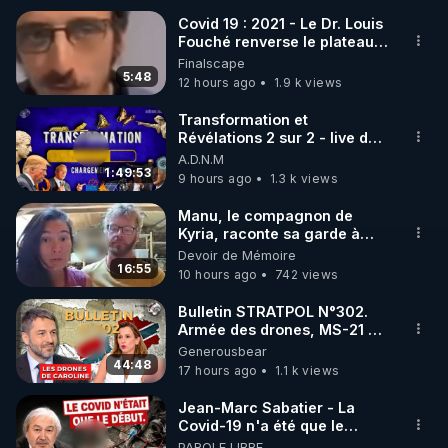
Covid 19 : 2021 - Le Dr. Louis
Fouché renverse le plateau
🌱 INSTAGRAM

de CNews !
Finalscape
5:48
12 hours ago
1.9 k views
https://www.instagram.com/rdlr_thierrycasasnovas/
http://rgnr.li/instagram
Transformation et
Révélations 2 sur 2 - live du
07/08/26
A.D.N.M
🌱 LA NEWSLETTER

1:49:53
9 hours ago
1.3 k views
Pour ne pas rater l’actualité RGNR (stages, 
Manu, le compagnon de
Kyria, raconte sa garde à
http://rgnr.li/news
vue musclée. PARTAGEZ!
Devoir de Mémoire
16:55
10 hours ago
742 views
🌱 VIDÉOS NON CENSURÉES SUR ODYSEE 

Toutes les vidéos Youtube sont aussi sur la 
Bulletin STRATPOL N°302.
Armée des drones, MS-21 en
série, missiles coréens.
Generousbear
http://rgnr.li/odysee
07.08.2026.
44:48
17 hours ago
1.1 k views
🌱 LES STAGES EN PRÉSENTIEL

Jean-Marc Sabatier - La
Covid-19 n'a été que le
début - L'ARN messager
PAROLE LIBRE