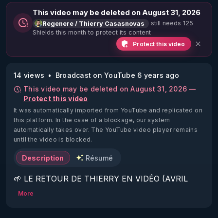
This video may be deleted on August 31, 2026
still needs 125
Regenere / Thierry Casasnovas
Shields this month to protect its content
Protect this video
14 views
Broadcast on YouTube 6 years ago
This video may be deleted on August 31, 2026 —
Protect this video
It was automatically imported from YouTube and replicated on
this platform.
In the case of a blockage, our system
automatically takes over. The YouTube video player remains
until the video is blocked.
Description
Résumé
🌱 LE RETOUR DE THIERRY EN VIDÉO (AVRIL 
2022)!

More
Découvrez la saison 2 des vidéos sur le nouveau 