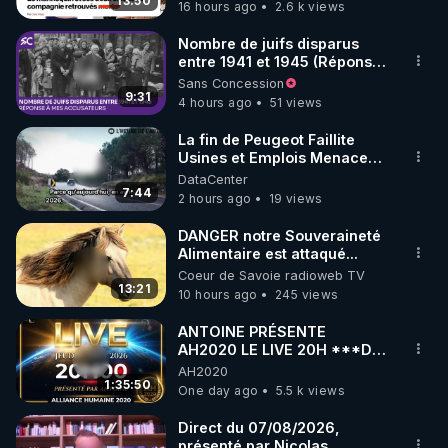
13:50
16 hours ago
2.6 k views
code : REGENERE10

Nombre de juifs disparus
▶ 30 jours gratuit sur l’application de méditation et 
entre 1941 et 1945 (Réponse
à mes accusateurs)
Sans Concession
de bien-être ENVOL :

9:31
4 hours ago
51 views
Rendez-vous sur 
https://www.envol.app/code
 avec 
le code : REGENERE
La fin de Peugeot Faillite
Usines et Emplois Menacees
- L'heure de l'auto
DataCenter
7:44
2 hours ago
19 views
DANGER notre Souveraineté
Alimentaire est attaqué...
Coeur de Savoie radioweb TV
13:21
10 hours ago
245 views
ANTOINE PRÉSENTE
AH2020 LE LIVE 20H ***DU
06/08/2026***
AH2020
1:35:50
One day ago
5.5 k views
Direct du 07/08/2026,
présenté par Nicolas