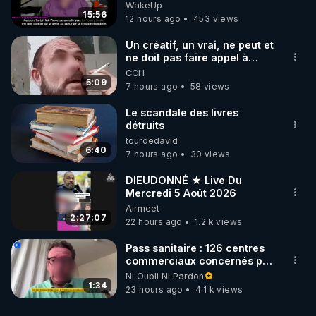
Jocelyne Traduction
WakeUp
15:56
12 hours ago
453 views
Un créatif, un vrai, ne peut et
ne doit pas faire appel à
l'intelligence artificielle
CCH
5:09
7 hours ago
58 views
Le scandale des livres
détruits
tourdedavid
6:40
7 hours ago
30 views
DIEUDONNÉ ★ Live Du
Mercredi 5 Août 2026
Airmeet
2:27:07
22 hours ago
1.2 k views
Pass sanitaire : 126 centres
commerciaux concernés par
l'obligation dans toute la
Ni Oubli Ni Pardon
France
1:34
23 hours ago
4.1 k views