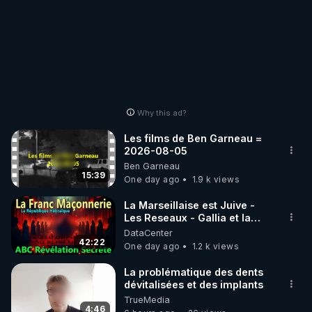
Why this ad?
Les films de Ben Garneau =
2026-08-05
Ben Garneau
15:39
One day ago
1.9 k views
La Marseillaise est Juive -
Les Reseaux - Gallia et la
France - Symbolisme
DataCenter
42:22
One day ago
1.2 k views
La problématique des dents
dévitalisées et des implants
TrueMedia
4:46