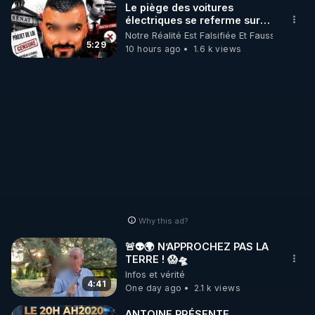
Le piège des voitures
électriques se referme sur
les usagers !
Notre Réalité Est Falsifiée Et Fausse
5:29
10 hours ago
1.6 k views
Why this ad?
🚨👽🌍 N’APPROCHEZ PAS LA
TERRE ! 😱🛸
Infos et vérité
4:41
One day ago
2.1 k views
ANTOINE PRÉSENTE