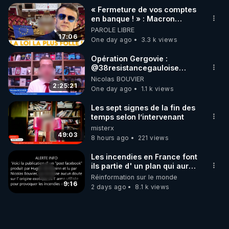
« Fermeture de vos comptes
en banque ! » : Macron
impose une loi folle !
PAROLE LIBRE
17:06
One day ago
3.3 k views
Opération Gergovie :
‪@38resistancegauloise‬
‪@MarionSigautOfficiel‬
Nicolas BOUVIER
‪@gladysriifard5710‬ Laëtitia
2:25:21
One day ago
1.1 k views
Les sept signes de la fin des
temps selon l’intervenant
misterx
49:03
8 hours ago
221 views
Les incendies en France font
ils partie d' un plan qui aurait
débuté le 11 septembre 2001
Réinformation sur le monde
?
9:16
2 days ago
8.1 k views