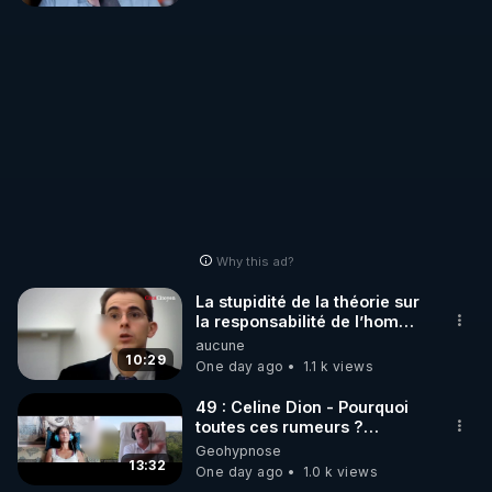
mourir que de voir mes
abonnés(es) payer.
CrowdBunker s'est tiré une
balle dans le pied sans nos
chaines CrowdBunker n'est
plus rien. Migrez vers les
autres sites comme "VK, X,
Odysee, et Tik-Tok", je vous
mettrai les liens en
commentaires. Bisous la
famille.
Why this ad?
La stupidité de la théorie sur
la responsabilité de l’homme
concernant le dioxyde de
aucune
carbone.
10:29
One day ago
1.1 k views
49 : Celine Dion - Pourquoi
toutes ces rumeurs ?
Enquête sous hypnose
Geohypnose
13:32
One day ago
1.0 k views