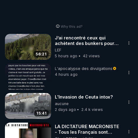
Why this ad?
J’ai rencontré ceux qui
achètent des bunkers pour
survivre à la fin du monde
LEF
56:21
5 hours ago
42 views
L'apocalypse des divulgations
4 hours ago
L'Invasion de Ceuta intox?
aucune
2 days ago
2.4 k views
15:41
LA DICTATURE MACRONISTE
- Tous les Français sont
désormais menacés !