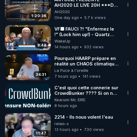
AH2020 LE LIVE 20H ***DU
04/08/2026*** 📷LE
AH2020
GRAND RÉVEIL EST EN
1:20:36
One day ago
5.7 k views
MARCHE 📷
VF🟩 FAUCI ?! "Enfermez le
!" (Lock him up!) - Quartz
Traduction
WakeUp
9:48
14 hours ago
932 views
Pourquoi HAARP prépare en
réalité un CHAOS climatique,
on répond
La Puce à l'oreille
34:31
7 hours ago
141 views
C'est quoi cette connerie sur
CrowdBunker ???? Si on ne
peut plus publier, c'est un
Kearunn Mc EIRE
peu de la censure. Ne payez
8 hours ago
pas les boucliers pour voir
mes vidéos, c'est une
2214 - Ils nous volent l'eau
arnaque parce que ma
relais-x
chaine et mon travail sont
13 hours ago
730 views
gratuits. Je préfère la voir
11:47