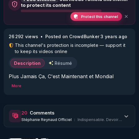
to protect its content
Protect this channel
26 292 views
Posted on CrowdBunker 3 years ago
This channel's protection is incomplete — support it
to keep its videos online
Description
Résumé
Plus Jamais Ça, C'est Maintenant et Mondial
More
20
Comments
Stéphanie Reynaud Officiel
:
Indispensable. Devoir de Mémoire.