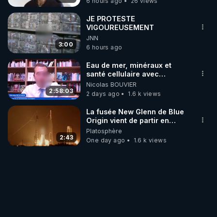
6 hours ago
26 views
JE PROTESTE
VIGOUREUSEMENT
JNN
3:00
6 hours ago
Eau de mer, minéraux et
santé cellulaire avec
Grégoire Cadeau
Nicolas BOUVIER
2:58:03
2 days ago
1.6 k views
La fusée New Glenn de Blue
Origin vient de partir en
fumée.
Platosphère
2:43
One day ago
1.6 k views