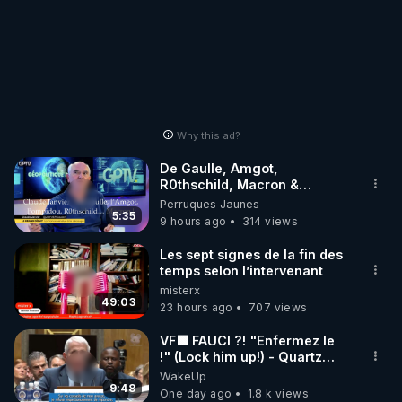
Why this ad?
De Gaulle, Amgot,
R0thschild, Macron &
Pompidou… Macron Claude
Perruques Jaunes
Janvier, GPTV, 18 X 2024
5:35
9 hours ago
314 views
Les sept signes de la fin des
temps selon l’intervenant
misterx
49:03
23 hours ago
707 views
VF🟩 FAUCI ?! "Enfermez le
!" (Lock him up!) - Quartz
Traduction
WakeUp
9:48
One day ago
1.8 k views