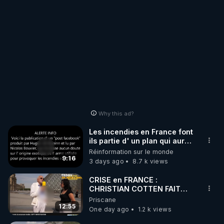
Why this ad?
Les incendies en France font
ils partie d' un plan qui aurait
débuté le 11 septembre 2001
Réinformation sur le monde
?
9:16
3 days ago
8.7 k views
CRISE en FRANCE :
CHRISTIAN COTTEN FAIT
une étrange découverte
Priscane
12:55
One day ago
1.2 k views