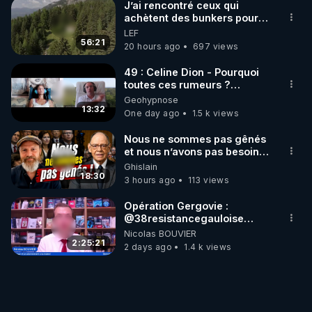
J’ai rencontré ceux qui
achètent des bunkers pour
survivre à la fin du monde
LEF
56:21
20 hours ago
697 views
49 : Celine Dion - Pourquoi
toutes ces rumeurs ?
Enquête sous hypnose
Geohypnose
13:32
One day ago
1.5 k views
Nous ne sommes pas gênés
et nous n’avons pas besoin
de nous excuser ! #jw
Ghislain
#jehovah #collegecentral
18:30
3 hours ago
113 views
Opération Gergovie :
‪@38resistancegauloise‬
‪@MarionSigautOfficiel‬
Nicolas BOUVIER
‪@gladysriifard5710‬ Laëtitia
2:25:21
2 days ago
1.4 k views