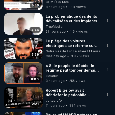
ondes ils ont juste omis de
OHM ÉGA MAN
t'expliquer
9:36
8 hours ago
1.1 k views
https://www.instagram.com/rdlr_thierrycasasnovas/
http://rgnr.li/instagram
La problématique des dents
dévitalisées et des implants
TrueMedia
🌱 LA NEWSLETTER

4:46
21 hours ago
1.6 k views
Pour ne pas rater l’actualité RGNR (stages, 
Le piège des voitures
électriques se referme sur
http://rgnr.li/news
les usagers !
Notre Réalité Est Falsifiée Et Fausse
5:29
One day ago
3.8 k views
🌱 VIDÉOS NON CENSURÉES SUR ODYSEE 

Toutes les vidéos Youtube sont aussi sur la 
« Si le peuple le décide, le
régime peut tomber demain !
»
klaudius
http://rgnr.li/odysee
8:00
3 hours ago
255 views
🌱 LES STAGES EN PRÉSENTIEL

Robert Bigelow avait
débriefer le pédophile
génocidaire de donald j
tic tac ufo
http://rgnr.li/stages
trump
2:21
7 hours ago
384 views
_________

Pourquoi HAARP prépare en