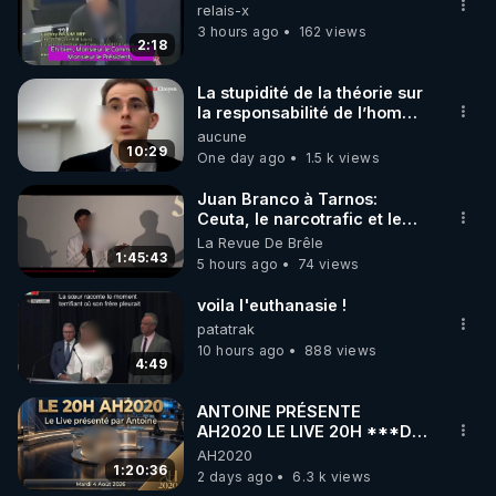
▶ 30 jours gratuit sur l’application de méditation et 
relais-x
de bien-être ENVOL :

3 hours ago
162 views
2:18
Rendez-vous sur 
https://www.envol.app/code
 avec 
le code : REGENERE
La stupidité de la théorie sur
la responsabilité de l’homme
concernant le dioxyde de
aucune
carbone.
10:29
One day ago
1.5 k views
Juan Branco à Tarnos:
Ceuta, le narcotrafic et le
pouvoir en France
La Revue De Brêle
1:45:43
5 hours ago
74 views
voila l'euthanasie !
patatrak
10 hours ago
888 views
4:49
ANTOINE PRÉSENTE
AH2020 LE LIVE 20H ***DU
04/08/2026*** 📷LE
AH2020
GRAND RÉVEIL EST EN
1:20:36
2 days ago
6.3 k views
MARCHE 📷