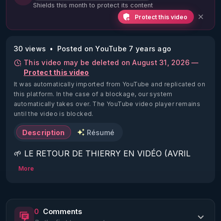
Shields this month to protect its content
Protect this video
30 views
Posted on YouTube 7 years ago
This video may be deleted on August 31, 2026 —
Protect this video
It was automatically imported from YouTube and replicated on
this platform.
In the case of a blockage, our system
automatically takes over. The YouTube video player remains
until the video is blocked.
Description
Résumé
🌱 LE RETOUR DE THIERRY EN VIDÉO (AVRIL 
2022)!

More
Découvrez la saison 2 des vidéos sur le nouveau 
https://www.rgnr.fr/presentation.html
0
Comments