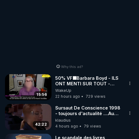
Why this ad?
50% VF🟩Barbara Boyd - ILS
ONT MENTI SUR TOUT -
Jocelyne Traduction
WakeUp
15:56
22 hours ago
729 views
Sursaut De Conscience 1998
- toujours d'actualité ....Au
Dela Du Réel
klaudius
42:22
4 hours ago
79 views
Le scandale des livres