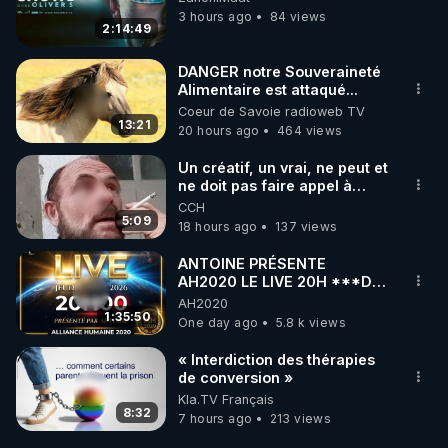
3 hours ago
84 views
2:14:49
DANGER notre Souveraineté
Alimentaire est attaqué...
Coeur de Savoie radioweb TV
13:21
20 hours ago
464 views
Un créatif, un vrai, ne peut et
ne doit pas faire appel à
l'intelligence artificielle
CCH
5:09
18 hours ago
137 views
ANTOINE PRÉSENTE
AH2020 LE LIVE 20H ***DU
06/08/2026***
AH2020
1:35:50
One day ago
5.8 k views
« Interdiction des thérapies
de conversion »
Kla.TV Français
8:32
7 hours ago
213 views