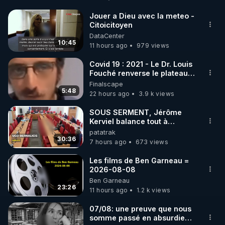
http://rgnr.li/facebook
Jouer a Dieu avec la meteo -
Citoicitoyen
🌱 INSTAGRAM

DataCenter
10:45
11 hours ago
979 views
https://www.instagram.com/rdlr_thierrycasasnovas/
http://rgnr.li/instagram
Covid 19 : 2021 - Le Dr. Louis
Fouché renverse le plateau
de CNews !
Finalscape
🌱 LA NEWSLETTER

5:48
22 hours ago
3.9 k views
Pour ne pas rater l’actualité RGNR (stages, 
SOUS SERMENT, Jérôme
Kerviel balance tout à
http://rgnr.li/news
l'Assemblée !
patatrak
30:36
7 hours ago
673 views
🌱 VIDÉOS NON CENSURÉES SUR ODYSEE 

Toutes les vidéos Youtube sont aussi sur la 
Les films de Ben Garneau =
2026-08-08
Ben Garneau
http://rgnr.li/odysee
23:26
11 hours ago
1.2 k views
🌱 LES STAGES EN PRÉSENTIEL

07/08: une preuve que nous
somme passé en absurdie