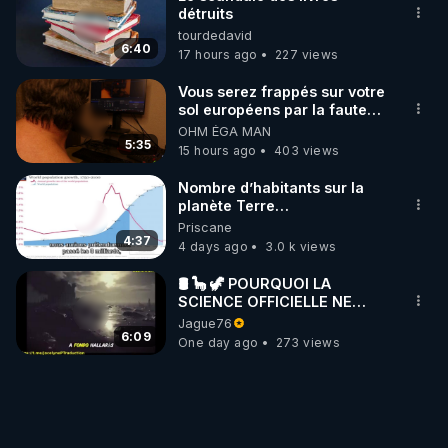
détruits
tourdedavid
6:40
17 hours ago
227 views
Vous serez frappés sur votre
sol européens par la faute
des dirigeants qui s'en
OHM ÉGA MAN
mettent dans le nez
5:35
15 hours ago
403 views
Nombre d’habitants sur la
planète Terre…
Priscane
4:37
4 days ago
3.0 k views
🛢 🦕 🦖 POURQUOI LA
SCIENCE OFFICIELLE NE
CONNAÎT-ELLE PAS LA VRAIE
Jague76
ORIGINE DU PÉTROLE ?
6:09
One day ago
273 views