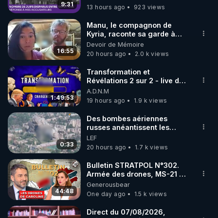
9:31
13 hours ago
923 views
code : REGENERE10

Manu, le compagnon de
▶ 30 jours gratuit sur l’application de méditation et 
Kyria, raconte sa garde à
vue musclée. PARTAGEZ!
Devoir de Mémoire
de bien-être ENVOL :

16:55
20 hours ago
2.0 k views
Rendez-vous sur 
https://www.envol.app/code
 avec 
le code : REGENERE
Transformation et
Révélations 2 sur 2 - live du
07/08/26
A.D.N.M
1:49:53
19 hours ago
1.9 k views
Des bombes aériennes
russes anéantissent les
centres de contrôle de
LEF
drones de 3 brigades
0:33
20 hours ago
1.7 k views
ukrainienne
Bulletin STRATPOL N°302.
Armée des drones, MS-21 en
série, missiles coréens.
Generousbear
07.08.2026.
44:48
One day ago
1.5 k views
Direct du 07/08/2026,