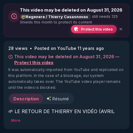
This video may be deleted on August 31, 2026
still needs 125
Regenere / Thierry Casasnovas
Shields this month to protect its content
Protect this video
28 views
Posted on YouTube 11 years ago
This video may be deleted on August 31, 2026 —
Protect this video
It was automatically imported from YouTube and replicated on
this platform.
In the case of a blockage, our system
automatically takes over. The YouTube video player remains
until the video is blocked.
Description
Résumé
🌱 LE RETOUR DE THIERRY EN VIDÉO (AVRIL 
2022)!

More
Découvrez la saison 2 des vidéos sur le nouveau 