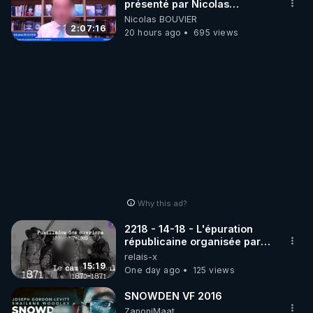
présenté par Nicolas
BOUVIER
Nicolas BOUVIER
2:07:16
20 hours ago
695 views
Why this ad?
2218 - 14-18 - L'épuration
républicaine organisée par
les frères de la truelle
relais-x
15:19
One day ago
125 views
SNOWDEN VF 2016
ZanoniMaat