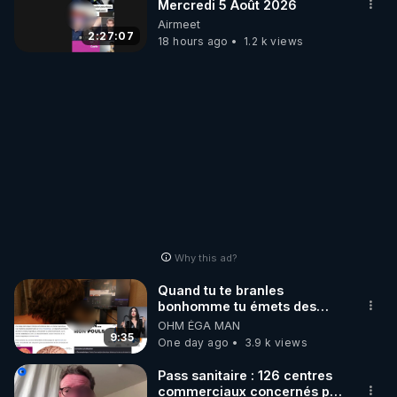
Mercredi 5 Août 2026
Airmeet
2:27:07
18 hours ago
1.2 k views
Why this ad?
Quand tu te branles
bonhomme tu émets des
ondes ils ont juste omis de
OHM ÉGA MAN
t'expliquer
9:35
One day ago
3.9 k views
Pass sanitaire : 126 centres
commerciaux concernés par