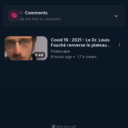
https://www.rgnr.fr/presentation.html
0
Comments
Be the first to comment
🌱 LE MAGAZINE RÉGÉNÈRE 

http://rgnr.li/ymag
Covid 19 : 2021 - Le Dr. Louis
Fouché renverse le plateau
🌱 LA BOUTIQUE DU MAGAZINE

de CNews !
Finalscape
Pour obtenir les anciens numéros que vous avez 
5:48
8 hours ago
1.7 k views
https://boutique.magazine-regenere.fr/
🌱 FIL TELEGRAM

Écoutez les podcasts gratuits de Thierry et les 
https://t.me/rgnr_fr
🌱 FACEBOOK

Why this ad?