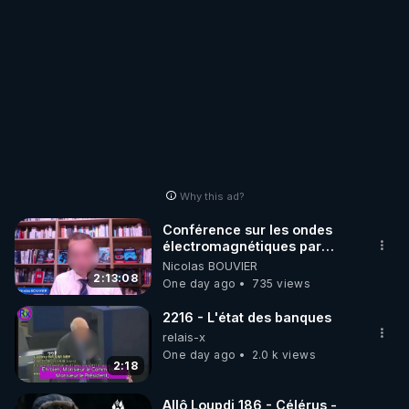
Why this ad?
Conférence sur les ondes
électromagnétiques par
Grégoire Caustru et Bart de
Nicolas BOUVIER
Wever !
2:13:08
One day ago
735 views
2216 - L'état des banques
relais-x
One day ago
2.0 k views
2:18
Allô Loupdi 186 - Célérus -