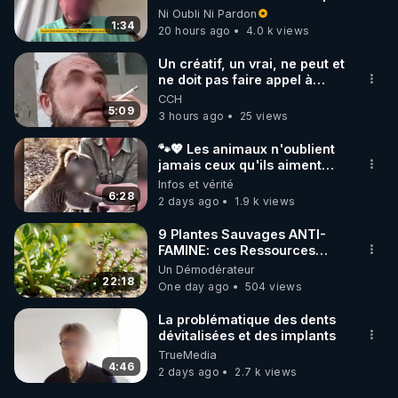
l'obligation dans toute la
Ni Oubli Ni Pardon
France
1:34
20 hours ago
4.0 k views
Un créatif, un vrai, ne peut et
ne doit pas faire appel à
l'intelligence artificielle
CCH
5:09
3 hours ago
25 views
🐾💖 Les animaux n'oublient
jamais ceux qu'ils aiment…
🥹❤️
Infos et vérité
6:28
2 days ago
1.9 k views
9 Plantes Sauvages ANTI-
FAMINE: ces Ressources
NUTRITIVES&MéDICINALES"gratuite
Un Démodérateur
JARDIN&des Haies
22:18
One day ago
504 views
La problématique des dents
dévitalisées et des implants
TrueMedia
4:46
2 days ago
2.7 k views