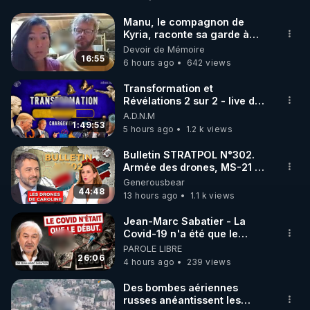
http://rgnr.li/facebook
Manu, le compagnon de
Kyria, raconte sa garde à
🌱 INSTAGRAM

vue musclée. PARTAGEZ!
Devoir de Mémoire
16:55
6 hours ago
642 views
https://www.instagram.com/rdlr_thierrycasasnovas/
http://rgnr.li/instagram
Transformation et
Révélations 2 sur 2 - live du
07/08/26
A.D.N.M
🌱 LA NEWSLETTER

1:49:53
5 hours ago
1.2 k views
Pour ne pas rater l’actualité RGNR (stages, 
Bulletin STRATPOL N°302.
Armée des drones, MS-21 en
http://rgnr.li/news
série, missiles coréens.
Generousbear
07.08.2026.
44:48
13 hours ago
1.1 k views
🌱 VIDÉOS NON CENSURÉES SUR ODYSEE 

Toutes les vidéos Youtube sont aussi sur la 
Jean-Marc Sabatier - La
Covid-19 n'a été que le
début - L'ARN messager
PAROLE LIBRE
http://rgnr.li/odysee
jusqu où ira-t-il ?
26:06
4 hours ago
239 views
🌱 LES STAGES EN PRÉSENTIEL

Des bombes aériennes
russes anéantissent les