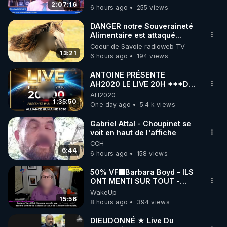
2:07:16
6 hours ago
255 views
code : REGENERE10

DANGER notre Souveraineté
▶ 30 jours gratuit sur l’application de méditation et 
Alimentaire est attaqué...
Coeur de Savoie radioweb TV
de bien-être ENVOL :

13:21
6 hours ago
194 views
Rendez-vous sur 
https://www.envol.app/code
 avec 
le code : REGENERE
ANTOINE PRÉSENTE
AH2020 LE LIVE 20H ***DU
06/08/2026***
AH2020
1:35:50
One day ago
5.4 k views
Gabriel Attal - Choupinet se
voit en haut de l'affiche
CCH
6:44
6 hours ago
158 views
50% VF🟩Barbara Boyd - ILS
ONT MENTI SUR TOUT -
Jocelyne Traduction
WakeUp
15:56
8 hours ago
394 views
DIEUDONNÉ ★ Live Du