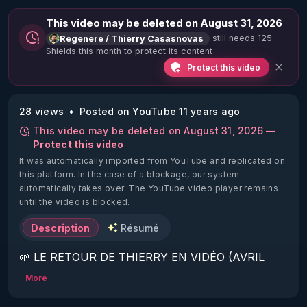
This video may be deleted on August 31, 2026
still needs 125
Regenere / Thierry Casasnovas
Shields this month to protect its content
Protect this video
28 views
Posted on YouTube 11 years ago
This video may be deleted on August 31, 2026 —
Protect this video
It was automatically imported from YouTube and replicated on
this platform.
In the case of a blockage, our system
automatically takes over. The YouTube video player remains
until the video is blocked.
Description
Résumé
🌱 LE RETOUR DE THIERRY EN VIDÉO (AVRIL 
2022)!

More
Découvrez la saison 2 des vidéos sur le nouveau 